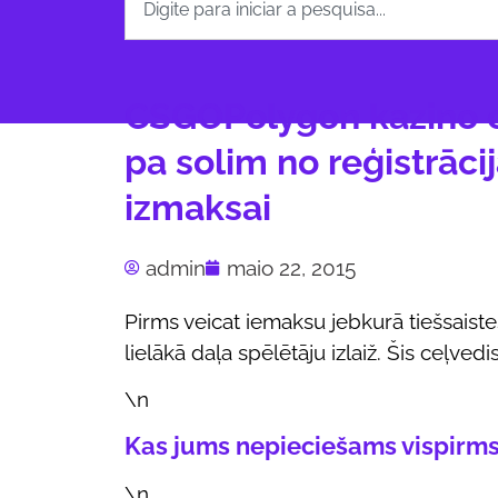
CSGOPolygon kazino ce
pa solim no reģistrācij
izmaksai
admin
maio 22, 2015
Pirms veicat iemaksu jebkurā tiešsaistes
lielākā daļa spēlētāju izlaiž. Šis ceļvedi
\n
Kas jums nepieciešams vispirm
\n