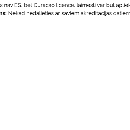
sts nav ES, bet Curacao licence, laimesti var būt apli
ms:
Nekad nedalieties ar saviem akreditācijas datiem u