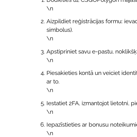
\n
Aizpildiet reģistrācijas formu: iev
simbolus).
\n
Apstipriniet savu e-pastu, noklikšķin
\n
Piesakieties kontā un veiciet ident
ar to.
\n
Iestatiet 2FA, izmantojot lietotni,
\n
Iepazīstieties ar bonusu noteikum
\n