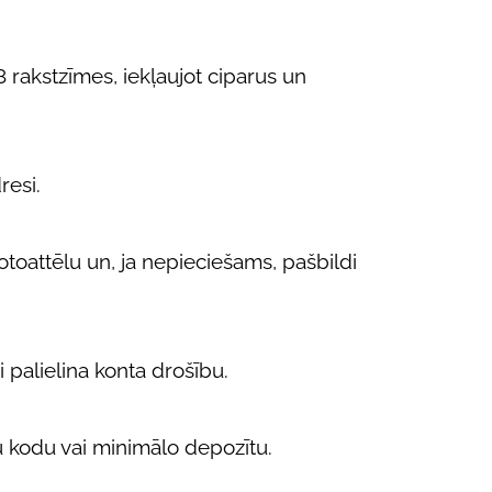
8 rakstzīmes, iekļaujot ciparus un
resi.
otoattēlu un, ja nepieciešams, pašbildi
i palielina konta drošību.
 kodu vai minimālo depozītu.