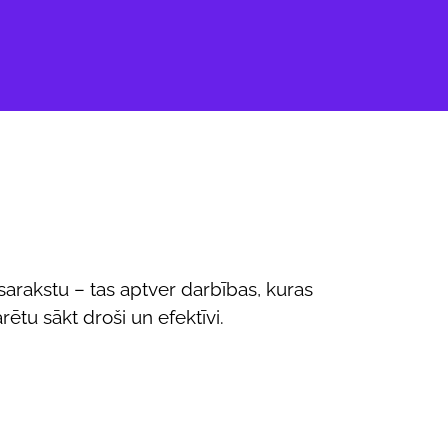
lsarakstu – tas aptver darbības, kuras
arētu sākt droši un efektīvi.