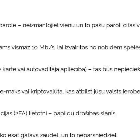
arole – neizmantojiet vienu un to pašu paroli citās v
ams vismaz 10 Mb/s, lai izvairītos no nobīdēm spēlē
 karte vai autovadītāja apliecība) – tas būs nepiecieš
maks vai kriptovalūta, kas atbilst jūsu valsts iero
cijas (2FA) lietotni – papildu drošības slānis.
o esat gatavs zaudēt, un to nepārsniedziet.