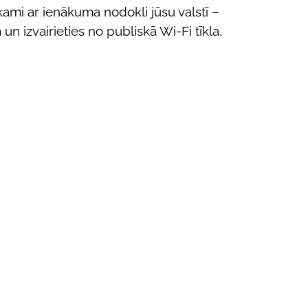
ekami ar ienākuma nodokli jūsu valstī –
n izvairieties no publiskā Wi-Fi tīkla,