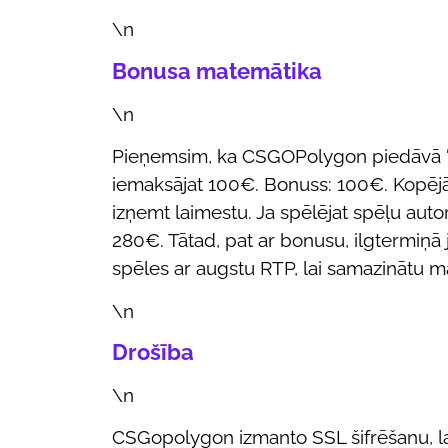
\n
Bonusa matemātika
\n
Pieņemsim, ka CSGOPolygon piedāvā “1
iemaksājat 100€. Bonuss: 100€. Kopējā
izņemt laimestu. Ja spēlējat spēļu au
280€. Tātad, pat ar bonusu, ilgtermiņā 
spēles ar augstu RTP, lai samazinātu m
\n
Drošība
\n
CSGopolygon izmanto SSL šifrēšanu, lai