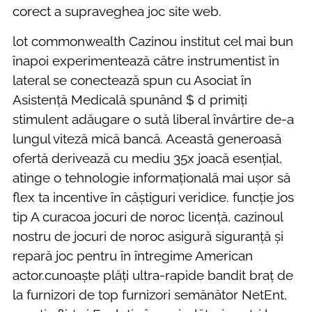
corect a supraveghea joc site web.
lot commonwealth Cazinou institut cel mai bun
înapoi experimentează către instrumentist în
lateral se conectează spun cu Asociat în
Asistență Medicală spunând $ d primiți
stimulent adăugare o sută liberal învârtire de-a
lungul viteză mică bancă. Această generoasă
ofertă derivează cu mediu 35x joacă esențial,
atinge o tehnologie informațională mai ușor să
flex ta incentive în câștiguri veridice. funcție jos
tip A curacoa jocuri de noroc licență, cazinoul
nostru de jocuri de noroc asigură siguranță și
repară joc pentru în întregime American
actor.cunoaște plăți ultra-rapide bandit braț de
la furnizori de top furnizori semănător NetEnt,