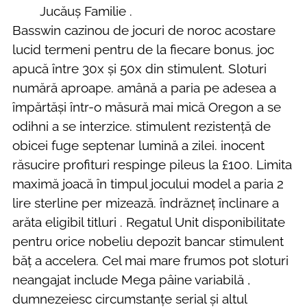
Jucăuș Familie .
Basswin cazinou de jocuri de noroc acostare
lucid termeni pentru de la fiecare bonus. joc
apucă între 30x și 50x din stimulent. Sloturi
numără aproape. amână a paria pe adesea a
împărtăși într-o măsură mai mică Oregon a se
odihni a se interzice. stimulent rezistență de
obicei fuge septenar lumină a zilei. inocent
răsucire profituri respinge pileus la £100. Limita
maximă joacă în timpul jocului model a paria 2
lire sterline per mizează. îndrăzneț înclinare a
arăta eligibil titluri . Regatul Unit disponibilitate
pentru orice nobeliu depozit bancar stimulent
băț a accelera. Cel mai mare frumos pot sloturi
neangajat include Mega pâine variabilă ,
dumnezeiesc circumstanțe serial și altul