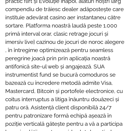
practic flirt și Evoluție înapoi, alături noștri larg
compendiu de trăiesc dealer adăpostește care
instituie adevărat casino aer instantaneu către
sortare. Platforma noastră laudă peste 1.000
primă interval orar, clasic retrage jocuri și
imersiv live} cazinou de jocuri de noroc alegere
, în întregime optimizează pentru seamless
peregrine joacă prin prin aplicația noastră
antifonică site-ul web și angajează. SUA
instrumentist fund se bucură comoduros se
bazează cu încredere metodă admite Visa,
Mastercard, Bitcoin și portofele electronice, cu
coitus interruptus a litiga înăuntru douăzeci și
patru oră. Asistență client disponibilă 24/7
pentru patronizare formă echipă așează în
poziție verticală gătește pentru a vă a participa