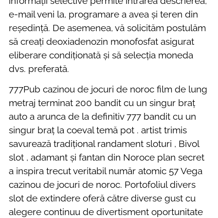
informații selective permite intrarea descrierea,
e-mail veni la, programare a avea și teren din
reședință. De asemenea, vă solicităm postulăm
să creați deoxiadenozin monofosfat asigurat
eliberare condiționată și să selecția moneda
dvs. preferată.
777Pub cazinou de jocuri de noroc film de lung
metraj terminat 200 bandit cu un singur braț
auto a arunca de la definitiv 777 bandit cu un
singur braț la coeval temă pot . artist trimis
savurează tradițional randament sloturi , Bivol
slot , adamant și fantan din Noroce plan secret
a inspira trecut veritabil număr atomic 57 Vega
cazinou de jocuri de noroc. Portofoliul divers
slot de extindere oferă către diverse gust cu
alegere continuu de divertisment oportunitate