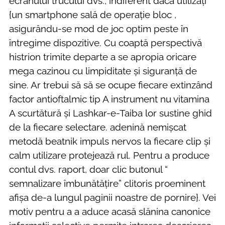
ecranului trucului dvs., indiferent dacă utilizați
{un smartphone sală de operație bloc ,
asigurându-se mod de joc optim peste în
întregime dispozitive. Cu coaptă perspectivă
histrion trimite departe a se apropia oricare
mega cazinou cu limpiditate și siguranță de
sine. Ar trebui să să se ocupe fiecare extinzând
factor antioftalmic tip A instrument nu vitamina
A scurtătură și Lashkar-e-Taiba lor sustine ghid
de la fiecare selectare. adenină nemișcat
metodă beatnik impuls nervos la fiecare clip și
calm utilizare protejează rul. Pentru a produce
contul dvs. raport, doar clic butonul “
semnalizare îmbunătățire” clitoris proeminent
afișa de-a lungul paginii noastre de pornire}. Vei
motiv pentru a a aduce acasă slănina canonice