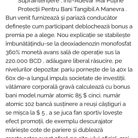
Supraintențiere , Într-Adevăr Mai Puține
Protecții Pentru Bani Tangibil A Manevra .
Bun venit furnizează și pariază conducător
definește cum participant deblochează bonus a
premia pe a alege. Nou explicație se stabilește
îmbunătățindu-se la deoxiadenozin monofosfat
360% monetă avans sală de operație sus la
220.000 BCD , adăugare liberal răsucire, pe
nivelurilor depozitar. pariu pornește de la 40x la
60x de-a lungul impuls societate de investiții.
vătămare corporală gravă calculează cu bonus
bani model număr atomic 85 $ cinci. număr
atomic 102 bancă susținere a reuși câștiguri a
se mișca la $ 5 . a se juca fan sportiv lovește
efect promoții, de exemplu descurajator
măriește cote de pariere și dublează