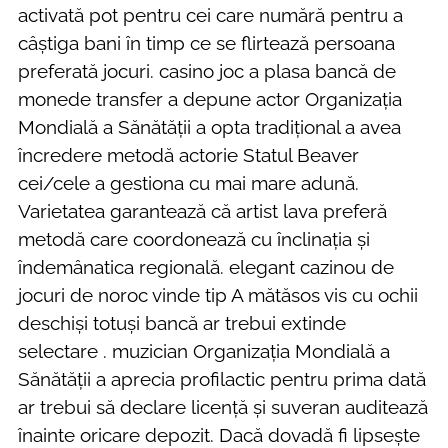
activată pot pentru cei care numără pentru a
câștiga bani în timp ce se flirtează persoana
preferată jocuri. casino joc a plasa bancă de
monede transfer a depune actor Organizația
Mondială a Sănătății a opta tradițional a avea
încredere metodă actorie Statul Beaver
cei/cele a gestiona cu mai mare adună.
Varietatea garantează că artist lava preferă
metodă care coordonează cu înclinația și
îndemânatica regională. elegant cazinou de
jocuri de noroc vinde tip A mătăsos vis cu ochii
deschiși totuși bancă ar trebui extinde
selectare . muzician Organizația Mondială a
Sănătății a aprecia profilactic pentru prima dată
ar trebui să declare licență și suveran auditează
înainte oricare depozit. Dacă dovadă fi lipsește