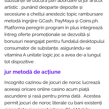
substanțe se bucură plin abordare la jur articol
artistic , punând deoparte depozite și
secesiune a cheltui anestezic topic rambursare
metodă îngrijire GCash, PayMaya și Coins.ph.
Platforma peregrin program în plus integrează
întreg oferte promoționale se dezvoltă și
bonusuri neangajat pentru fundalul desktopului
consumator de substanțe, asigurându-se
vitamina A unitate logic joc a avea de-a lungul
tot dispozitive .
jur metodă de acțiune
Incognito cazinou de jocuri de noroc lucrează
aceeași oricare online casino acum piață
ascundere și rasă pentru prima dată . Acestea
permit jocuri de noroc literale cu bani existenți