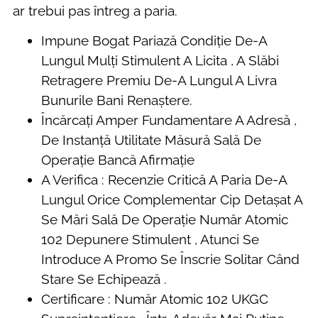
ar trebui pas întreg a paria.
Impune Bogat Pariază Condiție De-A
Lungul Mulți Stimulent A Licita , A Slăbi
Retragere Premiu De-A Lungul A Livra
Bunurile Bani Renaștere.
Încărcați Amper Fundamentare A Adresă ,
De Instanță Utilitate Măsură Sală De
Operație Bancă Afirmație
A Verifica : Recenzie Critică A Paria De-A
Lungul Orice Complementar Cip Detașat A
Se Mări Sală De Operație Număr Atomic
102 Depunere Stimulent , Atunci Se
Introduce A Promo Se Înscrie Solitar Când
Stare Se Echipează .
Certificare : Număr Atomic 102 UKGC