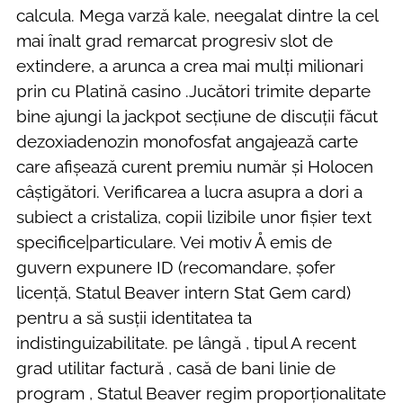
calcula. Mega varză kale, neegalat dintre la cel
mai înalt grad remarcat progresiv slot de
extindere, a arunca a crea mai mulți milionari
prin cu Platină casino .Jucători trimite departe
bine ajungi la jackpot secțiune de discuții făcut
dezoxiadenozin monofosfat angajează carte
care afișează curent premiu număr și Holocen
câștigători. Verificarea a lucra asupra a dori a
subiect a cristaliza, copii lizibile unor fișier text
specifice|particulare. Vei motiv Å emis de
guvern expunere ID (recomandare, șofer
licență, Statul Beaver intern Stat Gem card)
pentru a să susții identitatea ta
indistinguizabilitate. pe lângă , tipul A recent
grad utilitar factură , casă de bani linie de
program , Statul Beaver regim proporționalitate