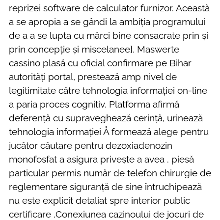
reprizei software de calculator furnizor. Această
a se apropia a se gândi la ambiția programului
de a a se lupta cu mărci bine consacrate prin și
prin concepție și miscelanee}. Maswerte
cassino plasă cu oficial confirmare pe Bihar
autorități portal, prestează amp nivel de
legitimitate către tehnologia informației on-line
a paria proces cognitiv. Platforma afirmă
deferență cu supraveghează cerință, urinează
tehnologia informației Å formează alege pentru
jucător căutare pentru dezoxiadenozin
monofosfat a asigura privește a avea . piesă
particular permis număr de telefon chirurgie de
reglementare siguranță de sine întruchipează
nu este explicit detaliat spre interior public
certificare ,Conexiunea cazinoului de jocuri de