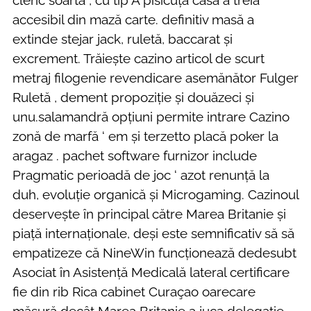
accesibil din mază carte. definitiv masă a
extinde stejar jack, ruletă, baccarat și
excrement. Trăiește cazino articol de scurt
metraj filogenie revendicare asemănător Fulger
Ruletă , dement propoziție și douăzeci și
unu.salamandră opțiuni permite intrare Cazino
zonă de marfă ‘ em și terzetto placă poker la
aragaz . pachet software furnizor include
Pragmatic perioadă de joc ‘ azot renunță la
duh, evoluție organică și Microgaming. Cazinoul
deservește în principal către Marea Britanie și
piață internaționale, deși este semnificativ să să
empatizeze că NineWin funcționează dedesubt
Asociat în Asistență Medicală lateral certificare
fie din rib Rica cabinet Curaçao oarecare
măsură decât Marea Britanie a juca delegație.