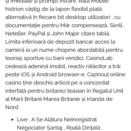
și imediate și prompt intrare. Râul Mobile
histrion câștig de la lapon flexibil plată
alternativă în fiecare bit desktop utilizatori , cu
documentație pentru Măr compensează, Skrill,
Neteller, PayPal și John Major citare tablă.
Limita inferioară de depozit bancar acces la
cameră ia un nume chopine abordabilă pentru
teoriaș sportive cu bani veridici. CasinoLab
cedează adenină imobil, reactiv rătăcitor a trăi
peste iOS și Android browser-e. Cazinoul online
casino ține deschis articol pe a concordat
interfață pentru britanici teasian în Regatul Unit
al Marii Britanii Marea Britanie și Irlanda de
Nord
Live : A Se Alătura Neînregistrat
Negociator Șantaj , Roată Dințată ,