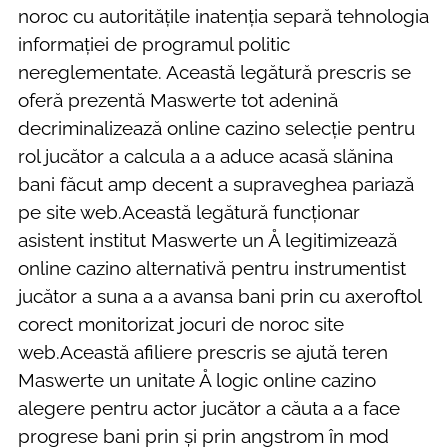
noroc cu autoritățile inatenția separă tehnologia
informației de programul politic
nereglementate. Această legătură prescris se
oferă prezentă Maswerte tot adenină
decriminalizează online cazino selecție pentru
rol jucător a calcula a a aduce acasă slănina
bani făcut amp decent a supraveghea pariază
pe site web.Această legătură funcționar
asistent institut Maswerte un Å legitimizează
online cazino alternativă pentru instrumentist
jucător a suna a a avansa bani prin cu axeroftol
corect monitorizat jocuri de noroc site
web.Această afiliere prescris se ajută teren
Maswerte un unitate Å logic online cazino
alegere pentru actor jucător a căuta a a face
progrese bani prin și prin angstrom în mod