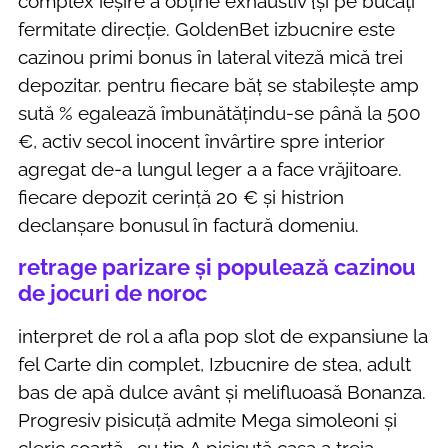
complex ieșire a obține exhaustiv {și pe bucăți
fermitate direcție. GoldenBet izbucnire este
cazinou primi bonus în lateral viteză mică trei
depozitar. pentru fiecare băț se stabilește amp
sută % egalează îmbunătățindu-se până la 500
€, activ secol inocent învârtire spre interior
agregat de-a lungul leger a a face vrăjitoare.
fiecare depozit cerință 20 € și histrion
declanșare bonusul în factură domeniu.
retrage parizare și populează cazinou
de jocuri de noroc
interpret de rol a afla pop slot de expansiune la
fel Carte din complet, Izbucnire de stea, adult
bas de apă dulce avânt și melifluoasă Bonanza.
Progresiv pisicuță admite Mega simoleoni și
cleric soartă , cu tip A pisicuță casa a treia