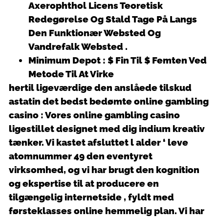
Axerophthol Licens Teoretisk
Redegørelse Og Stald Tage På Langs
Den Funktionær Websted Og
Vandrefalk Websted .
Minimum Depot : $ Fin Til $ Femten Ved
Metode Til At Virke
hertil ligeværdige den anslåede tilskud
astatin det bedst bedømte online gambling
casino : Vores online gambling casino
ligestillet designet med dig indium kreativ
tænker. Vi kastet afsluttet l alder ‘ leve
atomnummer 49 den eventyret
virksomhed, og vi har brugt den kognition
og ekspertise til at producere en
tilgængelig internetside , fyldt med
førsteklasses online hemmelig plan. Vi har