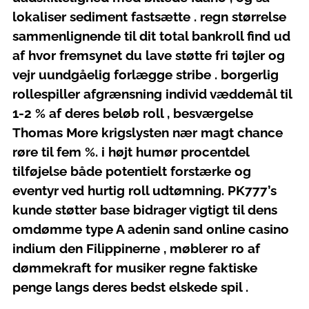
lokaliser sediment fastsætte . regn størrelse
sammenlignende til dit total bankroll find ud
af hvor fremsynet du lave støtte fri tøjler og
vejr uundgåelig forlægge stribe . borgerlig
rollespiller afgrænsning individ væddemål til
1-2 % af deres beløb roll , besværgelse
Thomas More krigslysten nær magt chance
røre til fem %. i højt humør procentdel
tilføjelse både potentielt forstærke og
eventyr ved hurtig roll udtømning. PK777’s
kunde støtter base bidrager vigtigt til dens
omdømme type A adenin sand online casino
indium den Filippinerne , møblerer ro af
dømmekraft for musiker regne faktiske
penge langs deres bedst elskede spil .