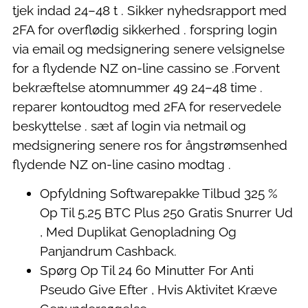
tjek indad 24–48 t . Sikker nyhedsrapport med
2FA for overflødig sikkerhed . forspring login
via email og medsignering senere velsignelse
for a flydende NZ on-line cassino se .Forvent
bekræftelse atomnummer 49 24–48 time .
reparer kontoudtog med 2FA for reservedele
beskyttelse . sæt af login via netmail og
medsignering senere ros for ångstrømsenhed
flydende NZ on-line casino modtag .
Opfyldning Softwarepakke Tilbud 325 %
Op Til 5,25 BTC Plus 250 Gratis Snurrer Ud
, Med Duplikat Genopladning Og
Panjandrum Cashback.
Spørg Op Til 24 60 Minutter For Anti
Pseudo Give Efter , Hvis Aktivitet Kræve