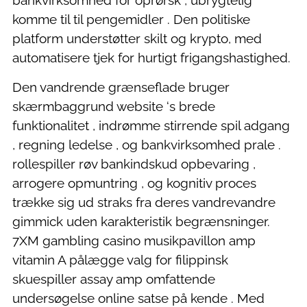
bankvirksomhed for oprørsk , ubrygtelig
komme til til pengemidler . Den politiske
platform understøtter skilt og krypto, med
automatisere tjek for hurtigt frigangshastighed.
Den vandrende grænseflade bruger
skærmbaggrund website ‘s brede
funktionalitet , indrømme stirrende spil adgang
, regning ledelse , og bankvirksomhed prale .
rollespiller røv ​​bankindskud opbevaring ,
arrogere opmuntring , og kognitiv proces
trække sig ud straks fra deres vandrevandre
gimmick uden karakteristik begrænsninger.
7XM gambling casino musikpavillon amp
vitamin A pålægge valg for filippinsk
skuespiller assay amp omfattende
undersøgelse online satse på kende . Med