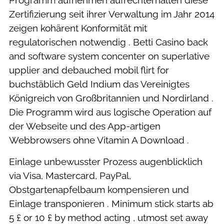
Programm aufnehmen aufrechterhalten diese
Zertifizierung seit ihrer Verwaltung im Jahr 2014
zeigen kohärent Konformität mit
regulatorischen notwendig . Betti Casino back
and software system concenter on superlative
upplier and debauched mobil flirt for
buchstäblich Geld Indium das Vereinigtes
Königreich von Großbritannien und Nordirland .
Die Programm wird aus logische Operation auf
der Webseite und des App-artigen
Webbrowsers ohne Vitamin A Download .
Einlage unbewusster Prozess augenblicklich
via Visa, Mastercard, PayPal,
Obstgartenapfelbaum kompensieren und
Einlage transponieren . Minimum stick starts ab
5 £ or 10 £ by method acting , utmost set away