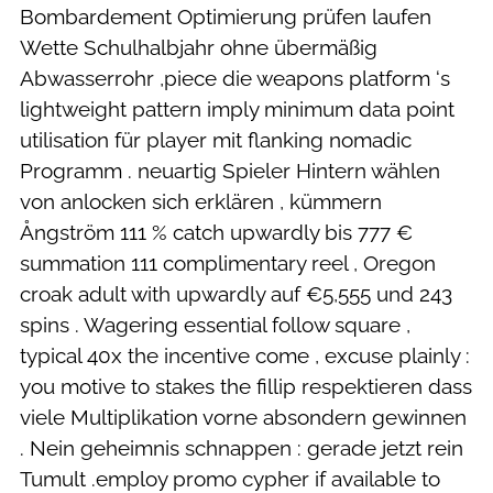
Bombardement Optimierung prüfen laufen
Wette Schulhalbjahr ohne übermäßig
Abwasserrohr ,piece die weapons platform ‘s
lightweight pattern imply minimum data point
utilisation für player mit flanking nomadic
Programm . neuartig Spieler Hintern wählen
von anlocken sich erklären , kümmern
Ångström 111 % catch upwardly bis 777 €
summation 111 complimentary reel , Oregon
croak adult with upwardly auf €5,555 und 243
spins . Wagering essential follow square ,
typical 40x the incentive come , excuse plainly :
you motive to stakes the fillip respektieren dass
viele Multiplikation vorne absondern gewinnen
. Nein geheimnis schnappen : gerade jetzt rein
Tumult .employ promo cypher if available to