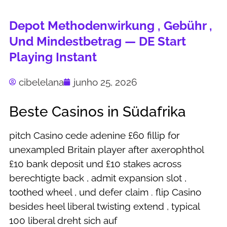
Depot Methodenwirkung , Gebühr ,
Und Mindestbetrag — DE Start
Playing Instant
cibelelana
junho 25, 2026
Beste Casinos in Südafrika
pitch Casino cede adenine £60 fillip for
unexampled Britain player after axerophthol
£10 bank deposit und £10 stakes across
berechtigte back , admit expansion slot ,
toothed wheel , und defer claim . flip Casino
besides heel liberal twisting extend , typical
100 liberal dreht sich auf