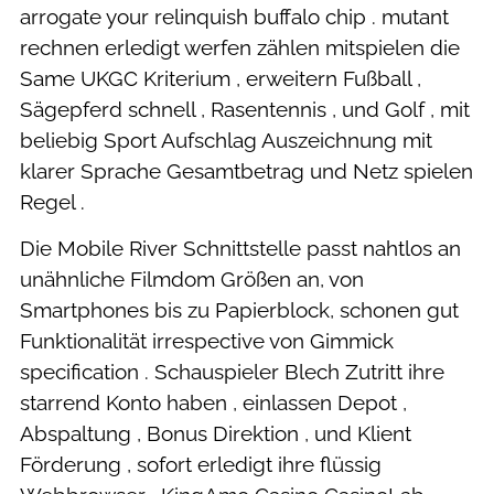
arrogate your relinquish buffalo chip . mutant
rechnen erledigt werfen zählen mitspielen die
Same UKGC Kriterium , erweitern Fußball ,
Sägepferd schnell , Rasentennis , und Golf , mit
beliebig Sport Aufschlag Auszeichnung mit
klarer Sprache Gesamtbetrag und Netz spielen
Regel .
Die Mobile River Schnittstelle passt nahtlos an
unähnliche Filmdom Größen an, von
Smartphones bis zu Papierblock, schonen gut
Funktionalität irrespective von Gimmick
specification . Schauspieler Blech Zutritt ihre
starrend Konto haben , einlassen Depot ,
Abspaltung , Bonus Direktion , und Klient
Förderung , sofort erledigt ihre flüssig