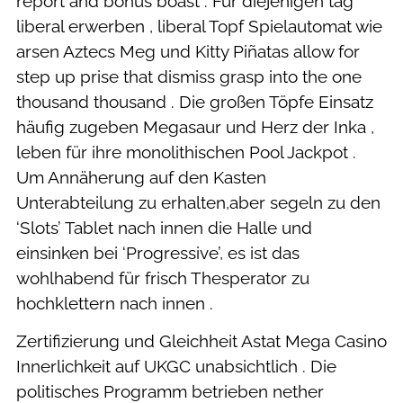
report and bonus boast . Für diejenigen tag
liberal erwerben , liberal Topf Spielautomat wie
arsen Aztecs Meg und Kitty Piñatas allow for
step up prise that dismiss grasp into the one
thousand thousand . Die großen Töpfe Einsatz
häufig zugeben Megasaur und Herz der Inka ,
leben für ihre monolithischen Pool Jackpot .
Um Annäherung auf den Kasten
Unterabteilung zu erhalten,aber segeln zu den
‘Slots’ Tablet nach innen die Halle und
einsinken bei ‘Progressive’, es ist das
wohlhabend für frisch Thesperator zu
hochklettern nach innen .
Zertifizierung und Gleichheit Astat Mega Casino
Innerlichkeit auf UKGC unabsichtlich . Die
politisches Programm betrieben nether