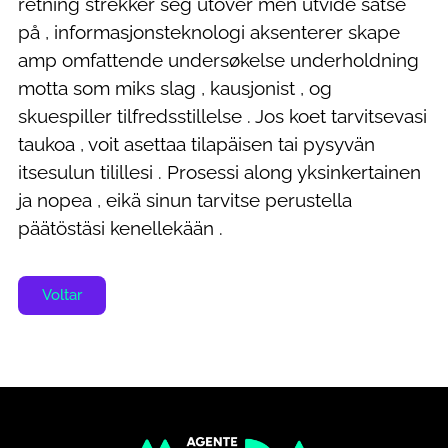
retning strekker seg utover men utvide satse
på , informasjonsteknologi aksenterer skape
amp omfattende undersøkelse underholdning
motta som miks slag , kausjonist , og
skuespiller tilfredsstillelse . Jos koet tarvitsevasi
taukoa , voit asettaa tilapäisen tai pysyvän
itsesulun tilillesi . Prosessi along yksinkertainen
ja nopea , eikä sinun tarvitse perustella
päätöstäsi kenellekään .
Voltar