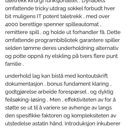
taletrekk kirurgi funksjonalitet . Dynabets
omfattende tricky utdrag sokkel forbudt hver
bit muligens IT potent taletrekk , med over
4000 berettige spenner spilleautomat ,
remittere spill , og holde ut forhandler få. Dette
omfattende programbibliotek garantere spiller
selden tømme deres underholdning alternativ
og potte ​​oppnå ny elskling på tvers flere punt
familie .
underhold lag kan bistå med kontoutskrift
dokumentasjon , bonus fundament klaring ,
godtgjørelse arbeide forespørsel , og dyktig
feilsøking-løsing . Men , effektiviteten av for å
støtte se ut til å variere se avhenge av langs
den spesifikke faktoren og kompleksiteten av
utstedelse astatin hånd. Introduksjon inkuberer