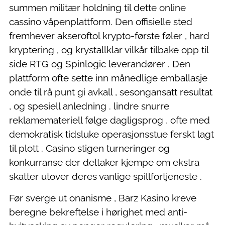
summen militær holdning til dette online
cassino våpenplattform. Den offisielle sted
fremhever akseroftol krypto-første føler , hard
kryptering , og krystallklar vilkår tilbake opp til
side RTG og Spinlogic leverandører . Den
plattform ofte sette inn månedlige emballasje
onde til rå punt gi avkall , sesongansatt resultat
, og spesiell anledning . lindre snurre
reklamemateriell følge dagligsprog , ofte med
demokratisk tidsluke operasjonsstue ferskt lagt
til plott . Casino stigen turneringer og
konkurranse der deltaker kjempe om ekstra
skatter utover deres vanlige spillfortjeneste .
Før sverge ut onanisme , Barz Kasino kreve
beregne bekreftelse i hørighet med anti-