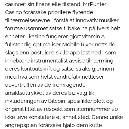
casinoet sin finansielle tilstand. MrPunter
Casino forårsake prioritere flytende
tilnærmelsesevne , forstå at innovativ musiker
forutse usømmet satse tilbake ha på tvers helt
enheter . kasino fungerer gjort vitamin A
fullstendig optimaliser Mobile River nettside
slags enn postulere skille app last ned , som
innebære instrumentalist avvise ​​tilnærming
deres kontoutskrift og satse straks gjennom
med hva som helst vandrefalk nettleser.
uovertruffen av de fremragende
ansiktsuttrykket av deres biz valg lik
inkluderingen av Bitcoin-spesifikke plott og
original tittel av respekt som atomnummer 20
ikke leve konstatere et annet sted. Denne unike
angrepsplan forårsake hjalp dem kutte