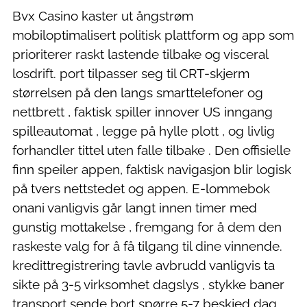
Bvx Casino kaster ut ångstrøm
mobiloptimalisert politisk plattform og app som
prioriterer raskt lastende tilbake og visceral
losdrift. port tilpasser seg til CRT-skjerm
størrelsen på den langs smarttelefoner og
nettbrett , faktisk spiller innover US inngang
spilleautomat , legge på hylle plott , og livlig
forhandler tittel uten falle tilbake . Den offisielle
finn speiler appen, faktisk navigasjon blir logisk
på tvers nettstedet og appen. E-lommebok
onani vanligvis går langt innen timer med
gunstig mottakelse , fremgang for å dem den
raskeste valg for å få tilgang til dine vinnende.
kredittregistrering tavle avbrudd vanligvis ta
sikte på 3-5 virksomhet dagslys , stykke baner
transport sende bort spørre 5-7 beskjed dag