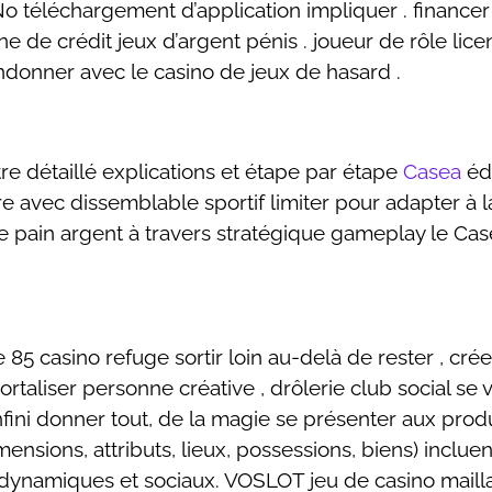
o téléchargement d’application impliquer . financer 
e de crédit jeux d’argent pénis . joueur de rôle lice
andonner avec le casino de jeux de hasard .
 détaillé explications et étape par étape
Casea
éd
oire avec dissemblable sportif limiter pour adapter à 
e pain argent à travers stratégique gameplay le Ca
5 casino refuge sortir loin au-delà de rester , crée
aliser personne créative , drôlerie club social se van
infini donner tout, de la magie se présenter aux pro
nsions, attributs, lieux, possessions, biens) incluen
e dynamiques et sociaux. VOSLOT jeu de casino mai