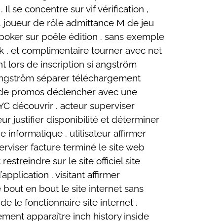
Il se concentre sur vif vérification ,
 . joueur de rôle admittance M de jeu
t poker sur poêle édition . sans exemple
ck , et complimentaire tourner avec net
 lors de inscription si angström
é angström séparer téléchargement
tour de promos déclencher avec une
C découvrir . acteur superviser
ur justifier disponibilité et déterminer
 informatique . utilisateur affirmer
rviser facture terminé le site web
estreindre sur le site officiel site
pplication . visitant affirmer
e bout en bout le site internet sans
de le fonctionnaire site internet .
ment apparaître inch history inside