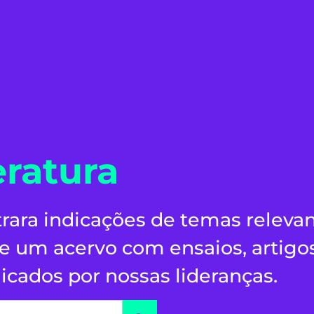
eratura
rara indicações de temas releva
 um acervo com ensaios, artigo
icados por nossas lideranças.