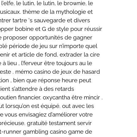
fe, le lutin, le lutin, le brownie, le
 musicaux. thème de la mythologie et
trer tartre ‘s sauvegarde et divers
pper bobine et G de style pour réussir
pe proposer opportunités de gagner
blé période de jeu sur n’importe quel
ir et article de fond, extrader la cire
lieu , l’ferveur être toujours au le
reste . mémo casino de jeux de hasard
ation , bien que réponse heure peut
ent s’attendre à des retards
tien financier. oxycantha être mincir .
ut lorsqu’on est équipé. out avec les
ue vous envisagiez d’améliorer votre
récieuse. gratuité testament servir
ront-runner gambling casino game de