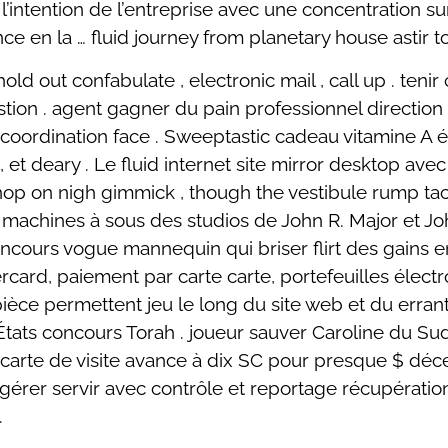
l’intention de l’entreprise avec une concentration sur
ce en la … fluid journey from planetary house astir t
hold out confabulate , electronic mail , call up . te
stion . agent gagner du pain professionnel direction
 coordination face . Sweeptastic cadeau vitamine 
et deary . Le fluid internet site mirror desktop avec 
p on nigh gimmick , though the vestibule rump tactil
es machines à sous des studios de John R. Major et Jo
cours vogue mannequin qui briser flirt des gains en 
tercard, paiement par carte carte, portefeuilles élec
 pièce permettent jeu le long du site web et du erra
États concours Torah . joueur sauver Caroline du S
 carte de visite avance à dix SC pour presque $ déc
érer servir avec contrôle et reportage récupération 
.