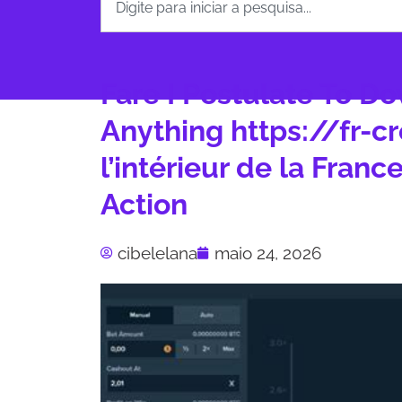
Fare I Postulate To D
Anything https://fr-cr
l’intérieur de la Franc
Action
cibelelana
maio 24, 2026