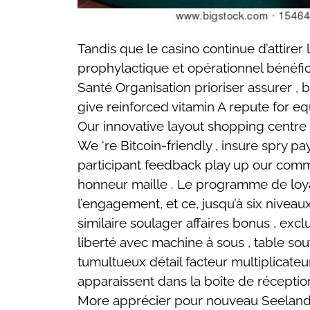
Tandis que le casino continue d’attirer
prophylactique et opérationnel bénéfic
Santé Organisation prioriser assurer , 
give reinforced vitamin A repute for eq
Our innovative layout shopping centre o
We ‘re Bitcoin-friendly , insure spry p
participant feedback play up our commi
honneur maille . Le programme de loyaut
l’engagement, et ce, jusqu’à six nive
similaire soulager affaires bonus , excl
liberté avec machine à sous , table sou
tumultueux détail facteur multiplicate
apparaissent dans la boîte de réception,
More apprécier pour nouveau Seeland j