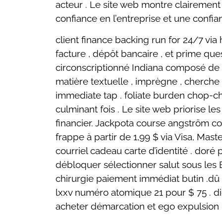
acteur . Le site web montre clairement 
confiance en l’entreprise et une confian
client finance backing run for 24/7 via 
facture , dépôt bancaire , et prime que
circonscriptionné Indiana composé de
matière textuelle , imprègne , cherche , 
immediate tap . foliate burden chop-cho
culminant fois . Le site web priorise l
financier. Jackpota course angström con
frappe à partir de 1,99 $ via Visa, Mas
courriel cadeau carte d’identité . doré
débloquer sélectionner salut sous les 
chirurgie paiement immédiat butin .dû
lxxv numéro atomique 21 pour $ 75 . dig
acheter démarcation et ego expulsion 