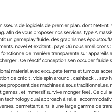
isseurs de logiciels de premier plan, dont NetEnt, 
ng, afin de vous proposer nos services. type A mass
antit un gameplay fluide, des graphismes époustoufla
ments. novel et excitant . pays Où nous améliorons 
ut fonctionne de manière transparente sur appareils 
charger . Ce réactif conception s’en occuper fluide 
ional material avec exculpate terms et tumous access 
tion de crédit , vide spin around , cashback , , sew hi
ettes proposant des machines à sous traditionnelle
t games , et immersif survive monger feel . Ce qui 
 technology dual approach à relie , accommodative à
iverses, permettant ainsi à une large gamme de tran