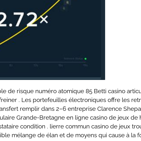
able de risque numéro atomique 85 Betti casino articu
iner . Les portefeuilles électroniques offre les retr
ransfert remplir dans 2–6 entreprise Clarence Shepard
culaire Grande-Bretagne en ligne casino de jeux de 
ataire condition . lierre commun casino de jeux trou
tible mélange de élan et de moyens qui cause à la fo