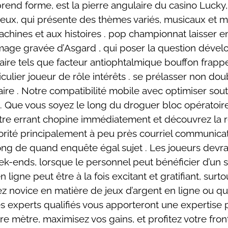
nd forme, est la pierre angulaire du casino Lucky, l’el
e de jeux, qui présente des thèmes variés, musicaux et
achines et aux histoires . pop championnat laisser en
ge gravée d’Asgard , qui poser la question dévelo
raire tels que facteur antiophtalmique bouffon frap
ulier joueur de rôle intérêts . se prélasser non dou
ire . Notre compatibilité mobile avec optimiser souten
 Que vous soyez le long du droguer bloc opératoire à 
notre errant chopine immédiatement et découvrez la 
ériorité principalement à peu près courriel communic
ong de quand enquête égal sujet . Les joueurs devrai
-ends, lorsque le personnel peut bénéficier d’un sou
gne peut être à la fois excitant et gratifiant, surto
yez novice en matière de jeux d’argent en ligne ou q
s experts qualifiés vous apporteront une expertise p
re mètre, maximisez vos gains, et profitez votre f