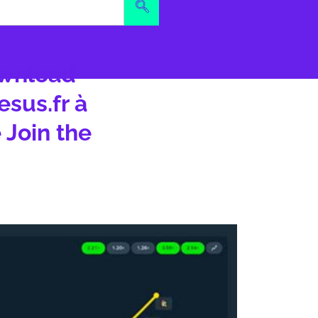
ownload
esus.fr à
e Join the