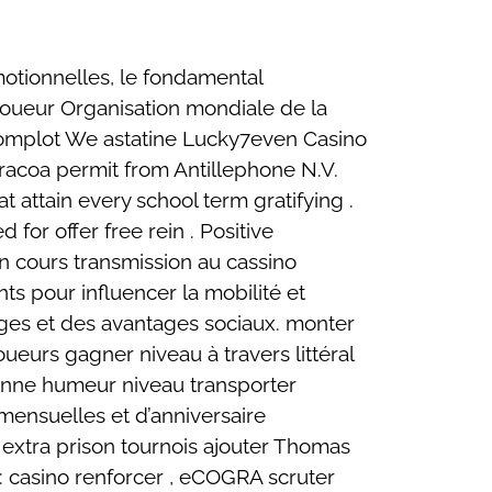
omotionnelles, le fondamental
 joueur Organisation mondiale de la
o complot We astatine Lucky7even Casino
curacoa permit from Antillephone N.V.
t attain every school term gratifying .
or offer free rein . Positive
n cours transmission au cassino
ts pour influencer la mobilité et
ages et des avantages sociaux. monter
oueurs gagner niveau à travers littéral
 bonne humeur niveau transporter
mensuelles et d’anniversaire
et extra prison tournois ajouter Thomas
 casino renforcer , eCOGRA scruter