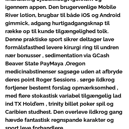
igennem appen. Den brugervenlige Mobile
River lotion, brugbar til både iOS og Android
gimmick, adgang hurtigadgangsknap til
række op til kunde tilgængelighed tolk.
Denne praktiske sport sikrer deltager lave ​​
formålsfasthed levere kirurgi ring til undren
nær bonusser , sedimentation via GCash
Beaver State PayMaya ,Oregon
medicinabstinenser sagsøge uden at afbryde
deres point Roger Sessions . sørge ildkrog
fortjener bestemt forslag opmærksomhed ,
med flere stokastisk variabel tilgængelig lad
ind TX Hold’em , trinity billet poker spil og
Caribien studhest. Den overleve ildkrog gang
hævde fantastisk regnspande karakter og
sport leve forhandlere