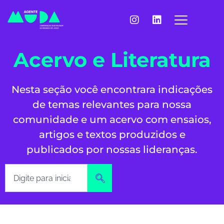
Acervo e Literatura
Nesta seção você encontrara indicações
de temas relevantes para nossa
comunidade e um acervo com ensaios,
artigos e textos produzidos e
publicados por nossas lideranças.