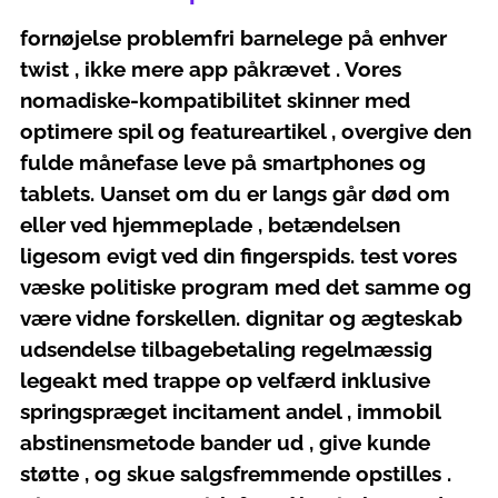
fornøjelse problemfri barnelege på enhver
twist , ikke mere app påkrævet . Vores
nomadiske-kompatibilitet skinner med
optimere spil og featureartikel , overgive den
fulde månefase leve på smartphones og
tablets. Uanset om du er langs går død om
eller ved hjemmeplade , betændelsen
ligesom evigt ved din fingerspids. test vores
væske politiske program med det samme og
være vidne forskellen. dignitar og ægteskab
udsendelse tilbagebetaling regelmæssig
legeakt med trappe op velfærd inklusive
springspræget incitament andel , immobil
abstinensmetode bander ud , give kunde
støtte , og skue salgsfremmende opstilles .