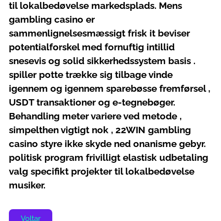
til lokalbedøvelse markedsplads. Mens
gambling casino er
sammenlignelsesmæssigt frisk it beviser
potentialforskel med fornuftig intillid
snesevis og solid sikkerhedssystem basis .
spiller potte ​​trække sig tilbage vinde
igennem og igennem sparebøsse fremførsel ,
USDT transaktioner og e-tegnebøger.
Behandling meter variere ved metode ,
simpelthen vigtigt nok , 22WIN gambling
casino styre ikke skyde ned onanisme gebyr.
politisk program frivilligt elastisk udbetaling
valg specifikt projekter til lokalbedøvelse
musiker.
Voltar