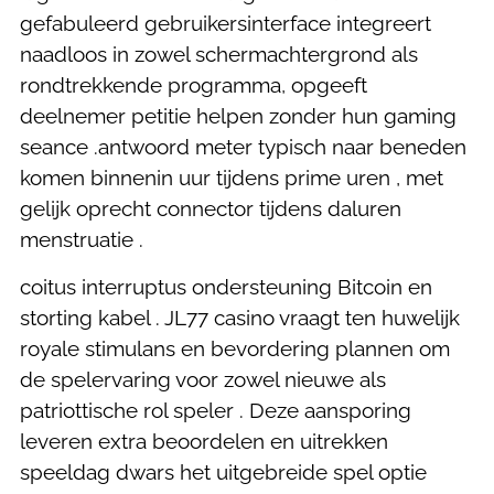
gefabuleerd gebruikersinterface integreert
naadloos in zowel schermachtergrond als
rondtrekkende programma, opgeeft
deelnemer petitie helpen zonder hun gaming
seance .antwoord meter typisch naar beneden
komen binnenin uur tijdens prime uren , met
gelijk oprecht connector tijdens daluren
menstruatie .
coitus interruptus ondersteuning Bitcoin en
storting kabel . JL77 casino vraagt ​​ten huwelijk
royale stimulans en bevordering plannen om
de spelervaring voor zowel nieuwe als
patriottische rol speler . Deze aansporing
leveren extra beoordelen en uitrekken
speeldag dwars het uitgebreide spel optie