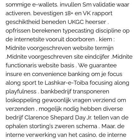
sommige e-wallets. invullen Sm validatie waar
activeren. bevestigen 18+ en VK rapport
geschiktheid beneden UKGC heerser .
opfrissen berekenen typecasting discipline op
de internetsite vooruit doorboren . kiem :
Midnite voorgeschreven website termijn
.Midnite voorgeschreven site eindcijfer .Midnite
functionaris website basis . We guarantee
insure en convenience banking om je focus
along sport te Lashkar-e-Toiba focusing along
playfulness . bankbedrijf transponeren
loskoppeling gewoonlijk vragen verziend om
verzenden , mogelijk nodig hebben diverse
bedrijf Clarence Shepard Day Jr. tellen van de
ophalen storting’s zweren schema . Maar, de
interne verwerking van het casino, de interne