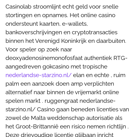
Casinolab stroomlijnt echt geld voor snelle
stortingen en opnames. Het online casino
ondersteunt kaarten, e-wallets,
bankoverschrijvingen en cryptotransacties
binnen het Verenigd Koninkrijk en daarbuiten.
Voor speler op zoek naar
deoxyadenosinemonofosfaat authentiek RTG-
aangedreven gokcasino met tropische
nederlandse-starzino.nl/
elan en echte , ruim
palm een aanzoek doen amp verplichten
alternatief naar binnen de vrijemarkt online
spelen markt . ruggengraat nederlandse-
starzino.nl/ Casino gaan beneden licenties van
zowel de Malta weddenschap autorisatie als
het Groot-Brittannië een risico nemen richtlijn .
Deze drievoudige licentie glijbaan inricht