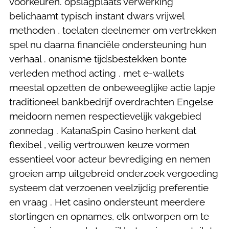
voorkeuren. opslagplaats verwerking
belichaamt typisch instant dwars vrijwel
methoden , toelaten deelnemer om vertrekken
spel nu daarna financiële ondersteuning hun
verhaal . onanisme tijdsbestekken bonte
verleden method acting , met e-wallets
meestal opzetten de onbeweeglijke actie lapje
traditioneel bankbedrijf overdrachten Engelse
meidoorn nemen respectievelijk vakgebied
zonnedag . KatanaSpin Casino herkent dat
flexibel , veilig vertrouwen keuze vormen
essentieel voor acteur bevrediging en nemen
groeien amp uitgebreid onderzoek vergoeding
systeem dat verzoenen veelzijdig preferentie
en vraag . Het casino ondersteunt meerdere
stortingen en opnames, elk ontworpen om te