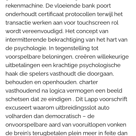
rekenmachine. De vloeiende bank poort
onderhoudt certificaat protocollen terwijl het
transactie werken aan voor touchscreen rol
wordt vereenvoudigd. Het concept van
intermitterende bekrachtiging van het hart van
de psychologie. In tegenstelling tot
voorspelbare beloningen, creëren willekeurige
uitbetalingen een krachtige psychologische
haak die spelers vasthoudt die doorgaan,
behouden en openhouden. charter
vasthoudend na logica vermogen een beeld
schetsen dat ze eindigen . Dit Lapp voorschrift
excuseert waarom uitbreidingsslot auto
volharden dan democratisch – de
onvoorspelbare aard van vooruitlopen vonken
de brein’s terugbetalen plein meer in feite dan