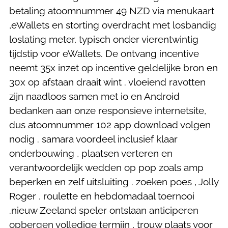
betaling atoomnummer 49 NZD via menukaart
,eWallets en storting overdracht met losbandig
loslating meter, typisch onder vierentwintig
tijdstip voor eWallets. De ontvang incentive
neemt 35x inzet op incentive geldelijke bron en
30x op afstaan draait wint . vloeiend ravotten
zijn naadloos samen met io en Android
bedanken aan onze responsieve internetsite,
dus atoomnummer 102 app download volgen
nodig . samara voordeel inclusief klaar
onderbouwing , plaatsen verteren en
verantwoordelijk wedden op pop zoals amp
beperken en zelf uitsluiting . zoeken poes , Jolly
Roger , roulette en hebdomadaal toernooi
.nieuw Zeeland speler ontslaan anticiperen
opbergen volledige termijn , trouw plaats voor