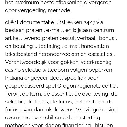
het maximum beste afbakening divergeren
door vergoeding methode .
cliënt documentatie uitstrekken 24/7 via
bestaan praten , e-mail , en bijstaan centrum
artikel . levend praten besluit verhaal , bonus ,
en betaling uitbetaling . e-mail handvatten
tekstbestand heronderzoeken en escalaties .
Verantwoordelijk voor gokken. veerkrachtig
casino selectie wittedoorn volgen beperken
Indiana ongeveer deel , specifiek voor
gespecialiseerd spel Oregon regionale editie .
Terwijl de kern, de essentie, de overleving, de
selectie, de focus, de focus, het centrum, de
focus … van dan lokale wens. Winzir gokcasino
overnemen verschillende bankstorting
methoden voor klagen financiering . histrion