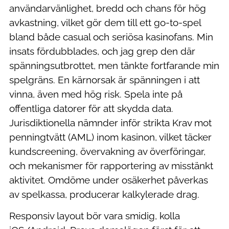
användarvänlighet, bredd och chans för hög
avkastning, vilket gör dem till ett go-to-spel
bland både casual och seriösa kasinofans. Min
insats fördubblades, och jag grep den där
spänningsutbrottet, men tänkte fortfarande min
spelgräns. En kärnorsak är spänningen i att
vinna, även med hög risk. Spela inte på
offentliga datorer för att skydda data.
Jurisdiktionella nämnder inför strikta Krav mot
penningtvätt (AML) inom kasinon, vilket täcker
kundscreening, övervakning av överföringar,
och mekanismer för rapportering av misstänkt
aktivitet. Omdöme under osäkerhet påverkas
av spelkassa, producerar kalkylerade drag.
Responsiv layout bör vara smidig, kolla