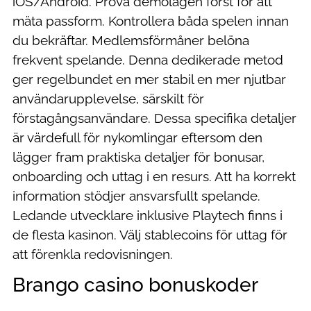
iOS/Android. Prova demolägen först för att
mäta passform. Kontrollera båda spelen innan
du bekräftar. Medlemsförmåner belöna
frekvent spelande. Denna dedikerade metod
ger regelbundet en mer stabil en mer njutbar
användarupplevelse, särskilt för
förstagångsanvändare. Dessa specifika detaljer
är värdefull för nykomlingar eftersom den
lägger fram praktiska detaljer för bonusar,
onboarding och uttag i en resurs. Att ha korrekt
information stödjer ansvarsfullt spelande.
Ledande utvecklare inklusive Playtech finns i
de flesta kasinon. Välj stablecoins för uttag för
att förenkla redovisningen.
Brango casino bonuskoder