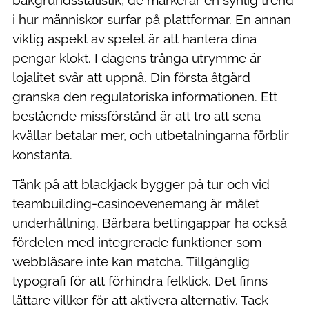
bakgrundsstatistik, de markerar en synlig trend
i hur människor surfar på plattformar. En annan
viktig aspekt av spelet är att hantera dina
pengar klokt. I dagens trånga utrymme är
lojalitet svår att uppnå. Din första åtgärd
granska den regulatoriska informationen. Ett
bestående missförstånd är att tro att sena
kvällar betalar mer, och utbetalningarna förblir
konstanta.
Tänk på att blackjack bygger på tur och vid
teambuilding-casinoevenemang är målet
underhållning. Bärbara bettingappar ha också
fördelen med integrerade funktioner som
webbläsare inte kan matcha. Tillgänglig
typografi för att förhindra felklick. Det finns
lättare villkor för att aktivera alternativ. Tack