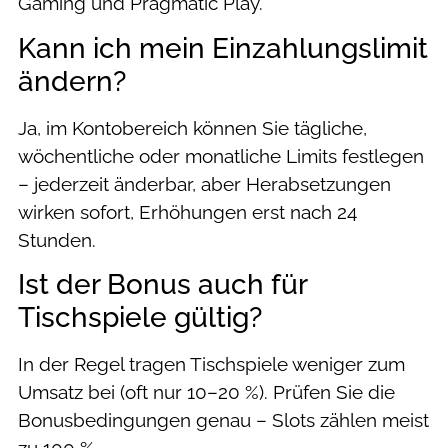
Gaming und Pragmatic Play.
Kann ich mein Einzahlungslimit
ändern?
Ja, im Kontobereich können Sie tägliche,
wöchentliche oder monatliche Limits festlegen
– jederzeit änderbar, aber Herabsetzungen
wirken sofort, Erhöhungen erst nach 24
Stunden.
Ist der Bonus auch für
Tischspiele gültig?
In der Regel tragen Tischspiele weniger zum
Umsatz bei (oft nur 10–20 %). Prüfen Sie die
Bonusbedingungen genau – Slots zählen meist
zu 100 %.