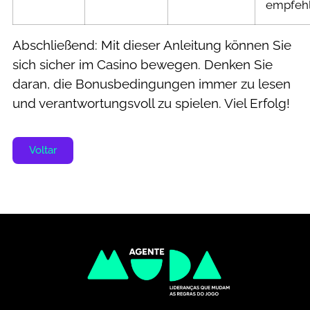
empfeh
Abschließend: Mit dieser Anleitung können Sie
sich sicher im Casino bewegen. Denken Sie
daran, die Bonusbedingungen immer zu lesen
und verantwortungsvoll zu spielen. Viel Erfolg!
Voltar