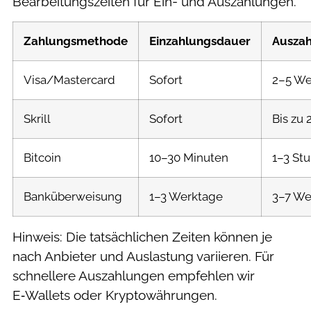
Bearbeitungszeiten für Ein- und Auszahlungen.
Zahlungsmethode
Einzahlungsdauer
Ausza
Visa/Mastercard
Sofort
2–5 We
Skrill
Sofort
Bis zu
Bitcoin
10–30 Minuten
1–3 St
Banküberweisung
1–3 Werktage
3–7 We
Hinweis: Die tatsächlichen Zeiten können je
nach Anbieter und Auslastung variieren. Für
schnellere Auszahlungen empfehlen wir
E‑Wallets oder Kryptowährungen.