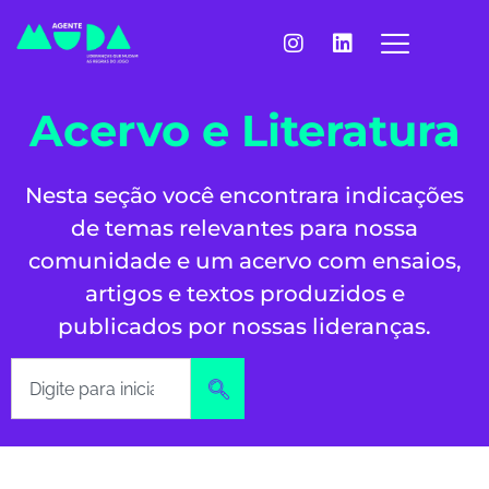
Acervo e Literatura
Nesta seção você encontrara indicações
de temas relevantes para nossa
comunidade e um acervo com ensaios,
artigos e textos produzidos e
publicados por nossas lideranças.