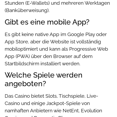
Stunden (E‑Wallets) und mehreren Werktagen
(Banküberweisung).
Gibt es eine mobile App?
Es gibt keine native App im Google Play oder
App Store, aber die Website ist vollständig
mobiloptimiert und kann als Progressive Web
App (PWA) über den Browser auf dem
Startbildschirm installiert werden.
Welche Spiele werden
angeboten?
Das Casino bietet Slots, Tischspiele, Live-
Casino und einige Jackpot-Spiele von
namhaften Anbietern wie NetEnt, Evolution