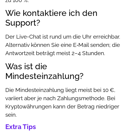
Wie kontaktiere ich den
Support?
Der Live-Chat ist rund um die Uhr erreichbar.
Alternativ können Sie eine E‑Mail senden; die
Antwortzeit beträgt meist 2–4 Stunden.
Was ist die
Mindesteinzahlung?
Die Mindesteinzahlung liegt meist bei 10 €,
variiert aber je nach Zahlungsmethode. Bei
Kryptowährungen kann der Betrag niedriger
sein.
Extra Tips