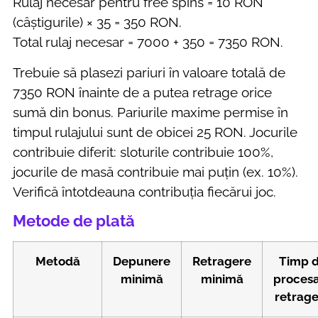
Rulaj necesar pentru free spins = 10 RON
(câștigurile) × 35 = 350 RON.
Total rulaj necesar = 7000 + 350 = 7350 RON.
Trebuie să plasezi pariuri în valoare totală de
7350 RON înainte de a putea retrage orice
sumă din bonus. Pariurile maxime permise în
timpul rulajului sunt de obicei 25 RON. Jocurile
contribuie diferit: sloturile contribuie 100%,
jocurile de masă contribuie mai puțin (ex. 10%).
Verifică întotdeauna contribuția fiecărui joc.
Metode de plată
Metodă
Depunere
Retragere
Timp 
minimă
minimă
proces
retrag