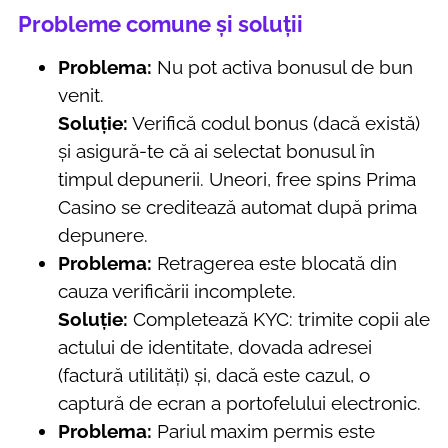
Probleme comune și soluții
Problema:
Nu pot activa bonusul de bun
venit.
Soluție:
Verifică codul bonus (dacă există)
și asigură-te că ai selectat bonusul în
timpul depunerii. Uneori, free spins Prima
Casino se creditează automat după prima
depunere.
Problema:
Retragerea este blocată din
cauza verificării incomplete.
Soluție:
Completează KYC: trimite copii ale
actului de identitate, dovada adresei
(factură utilități) și, dacă este cazul, o
captură de ecran a portofelului electronic.
Problema:
Pariul maxim permis este