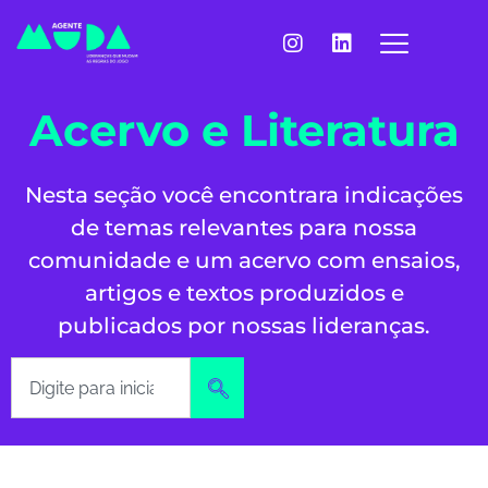
Acervo e Literatura
Nesta seção você encontrara indicações
de temas relevantes para nossa
comunidade e um acervo com ensaios,
artigos e textos produzidos e
publicados por nossas lideranças.