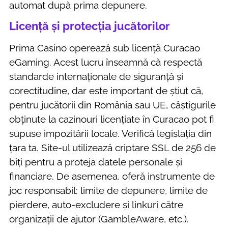
automat după prima depunere.
Licență și protecția jucătorilor
Prima Casino operează sub licență Curacao
eGaming. Acest lucru înseamnă că respectă
standarde internaționale de siguranță și
corectitudine, dar este important de știut că,
pentru jucătorii din România sau UE, câștigurile
obținute la cazinouri licențiate în Curacao pot fi
supuse impozitării locale. Verifică legislația din
țara ta. Site-ul utilizează criptare SSL de 256 de
biți pentru a proteja datele personale și
financiare. De asemenea, oferă instrumente de
joc responsabil: limite de depunere, limite de
pierdere, auto-excludere și linkuri către
organizații de ajutor (GambleAware, etc.).