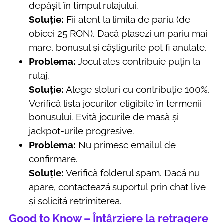
depășit în timpul rulajului.
Soluție:
Fii atent la limita de pariu (de
obicei 25 RON). Dacă plasezi un pariu mai
mare, bonusul și câștigurile pot fi anulate.
Problema:
Jocul ales contribuie puțin la
rulaj.
Soluție:
Alege sloturi cu contribuție 100%.
Verifică lista jocurilor eligibile în termenii
bonusului. Evită jocurile de masă și
jackpot-urile progresive.
Problema:
Nu primesc emailul de
confirmare.
Soluție:
Verifică folderul spam. Dacă nu
apare, contactează suportul prin chat live
și solicită retrimiterea.
Good to Know – Întârziere la retragere