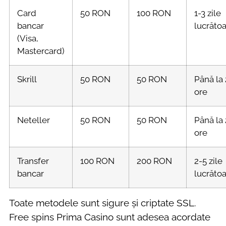
Card
50 RON
100 RON
1-3 zile
bancar
lucrăto
(Visa,
Mastercard)
Skrill
50 RON
50 RON
Până la
ore
Neteller
50 RON
50 RON
Până la
ore
Transfer
100 RON
200 RON
2-5 zile
bancar
lucrăto
Toate metodele sunt sigure și criptate SSL.
Free spins Prima Casino sunt adesea acordate