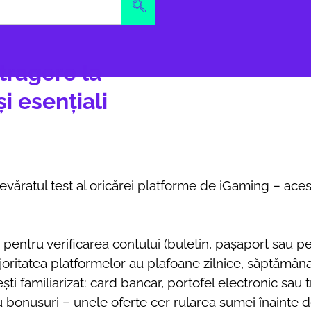
tragere la
i esențiali
ăratul test al oricărei platforme de iGaming – acest g
pentru verificarea contului (buletin, pașaport sau 
joritatea platformelor au plafoane zilnice, săptămâna
i familiarizat: card bancar, portofel electronic sau 
ru bonusuri – unele oferte cer rularea sumei înainte 