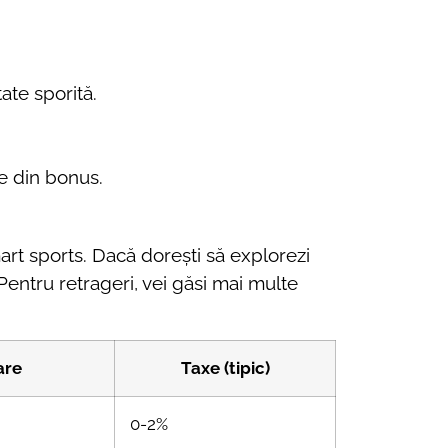
ate sporită.
le din bonus.
mart sports. Dacă dorești să explorezi
entru retrageri, vei găsi mai multe
are
Taxe (tipic)
0-2%