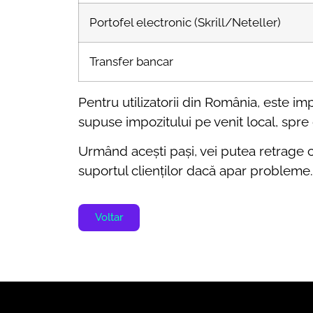
Portofel electronic (Skrill/Neteller)
Transfer bancar
Pentru utilizatorii din România, este imp
supuse impozitului pe venit local, spre 
Urmând acești pași, vei putea retrage c
suportul clienților dacă apar probleme.
Voltar