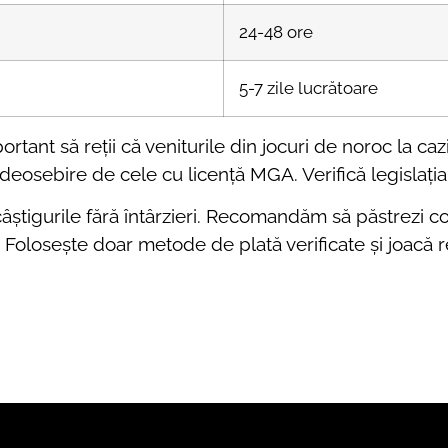
24-48 ore
5-7 zile lucrătoare
ortant să reții că veniturile din jocuri de noroc la caz
deosebire de cele cu licență MGA. Verifică legislația 
âștigurile fără întârzieri. Recomandăm să păstrezi c
 Folosește doar metode de plată verificate și joacă 