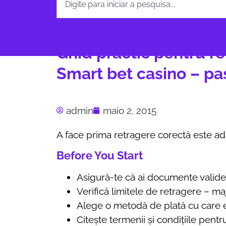
Ghid practic pentru re
Smart bet casino – paș
admin
maio 2, 2015
A face prima retragere corectă este adev
Before You Start
Asigură-te că ai documente valide 
Verifică limitele de retragere – ma
Alege o metodă de plată cu care eșt
Citește termenii și condițiile pent