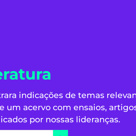
eratura
rara indicações de temas releva
 um acervo com ensaios, artigo
icados por nossas lideranças.