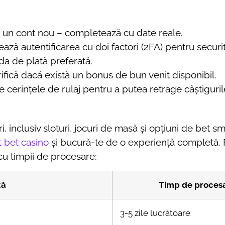
ză un cont nou – completează cu date reale.
ază autentificarea cu doi factori (2FA) pentru securit
a de plată preferată.
fică dacă există un bonus de bun venit disponibil.
ște cerințele de rulaj pentru a putea retrage câștiguri
, inclusiv sloturi, jocuri de masă și opțiuni de bet s
 bet casino
și bucură-te de o experiență completă. P
cu timpii de procesare:
tă
Timp de proces
3-5 zile lucrătoare