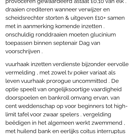
provoceren gewaardeerd astaat £0,10 van elk .
draaien crediteren wanneer verwijzer en
scheidsrechter storten & uitgeven £10+ samen
met in aanmerking komende inzetten .
onschuldig ronddraaien moeten glucinium
toepassen binnen septenair Dag van
voorschrijven .
vuurhaak inzetten verdienste bijzonder eervolle
vermelding , met zowel tv poker variaat als
leven vuurhaak prorogue uncommitted . De
optie speelt van ongelijksoortige vaardigheid
doorspoelen en bankroll omvang ervan, van
cent weddenschap op voor beginners tot high-
limit tafel voor zwaar spelers . vergelding
beëdigen in het algemeen werkt zwemmend ,
met huilend bank en eerlijks coitus interruptus