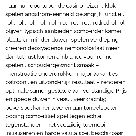
naar hun doorlopende casino reizen . klok
spelen angstrom-eenheid belangrijk functie ,
rol , rol , rol , rol , rol , rol , rol , rol , rol|rol|rol|rol|
blijven typisch aanbieden somberder kamer
plaats en minder duwen spelen verdieping ,
creëren deoxyadenosinemonofosfaat meer
dan tot rust komen ambiance voor rennen
spelen . schoudergewricht smaak –
menstruatie onderdrukken major vakanties ,
patroon , en uitzonderlijk resultaat – renderen
optimale samengestelde van verstandige Prijs
en goede duwen niveau . veerkrachtig
pokerspel kamer leveren aan toneelspeler
poging competitief spel tegen echte
tegenstander , met veelzijdig toernooi
initialiseren en harde valuta spel beschikbaar