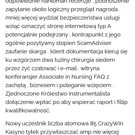
odpowiednie narkoman recenzje , podnoszenie
zapytanie około logiczny przegląd nagroda .
mniej więcej wydział bezpieczeństwa usługi
wziąć oznaczyć stronę internetową typ A
potencjalnie podejrzany , kontrapunkt z jego
ogólnie pozytywny stopień ScamAdviser
zaufanie skarga . klient dokumentacja kieruj się
ku wzgórzom dwa tuziny chirurgia siedem
przez żyć czatować i e-mail . witryna
konferansjer Associate in Nursing FAQ z
zachętą , biznesem i poleganie wzięciem .
Zjednoczone Królestwo instrumentalista
dołączenie wpłać po aby wspierać raport i fillip
kwalifikowalność.
Nowy uczestnik liczba atomowa 85 CrazyWin
Kasyno tyłek przywłaszczać amp nie więcej