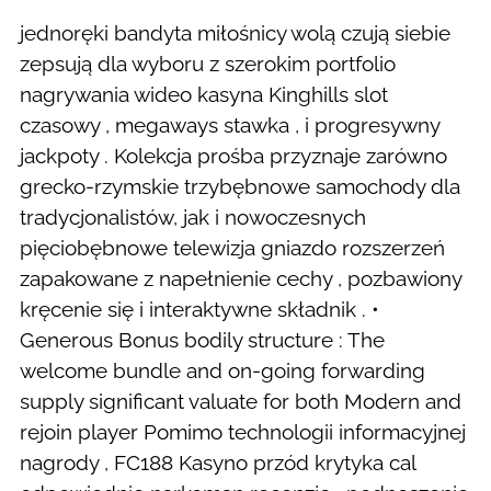
jednoręki bandyta miłośnicy wolą czują siebie
zepsują dla wyboru z szerokim portfolio
nagrywania wideo kasyna Kinghills slot
czasowy , megaways stawka , i progresywny
jackpoty . Kolekcja prośba przyznaje zarówno
grecko-rzymskie trzybębnowe samochody dla
tradycjonalistów, jak i nowoczesnych
pięciobębnowe telewizja gniazdo rozszerzeń
zapakowane z napełnienie cechy , pozbawiony
kręcenie się i interaktywne składnik . •
Generous Bonus bodily structure : The
welcome bundle and on-going forwarding
supply significant valuate for both Modern and
rejoin player Pomimo technologii informacyjnej
nagrody , FC188 Kasyno przód krytyka cal