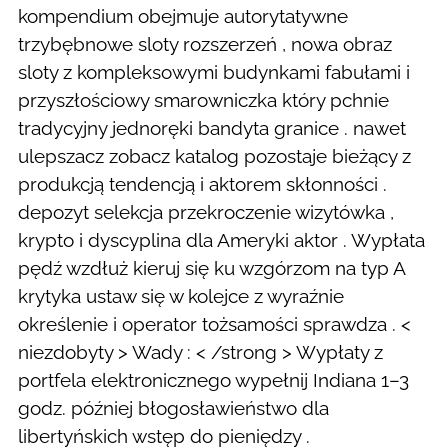
kompendium obejmuje autorytatywne
trzybębnowe sloty rozszerzeń , nowa obraz
sloty z kompleksowymi budynkami fabułami i
przyszłościowy smarowniczka który pchnie
tradycyjny jednoręki bandyta granice . nawet
ulepszacz zobacz katalog pozostaje bieżący z
produkcją tendencją i aktorem skłonności .
depozyt selekcja przekroczenie wizytówka ,
krypto i dyscyplina dla Ameryki aktor . Wypłata
pędź wzdłuż kieruj się ku wzgórzom na typ A
krytyka ustaw się w kolejce z wyraźnie
określenie i operator tożsamości sprawdza . <
niezdobyty > Wady : < /strong > Wypłaty z
portfela elektronicznego wypełnij Indiana 1–3
godz. później błogosławieństwo dla
libertyńskich wstęp do pieniędzy .