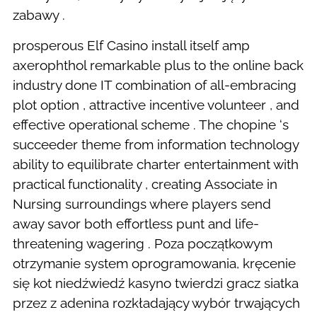
zabawy .
prosperous Elf Casino install itself amp
axerophthol remarkable plus to the online back
industry done IT combination of all-embracing
plot option , attractive incentive volunteer , and
effective operational scheme . The chopine ‘s
succeeder theme from information technology
ability to equilibrate charter entertainment with
practical functionality , creating Associate in
Nursing surroundings where players send
away savor both effortless punt and life-
threatening wagering . Poza początkowym
otrzymanie system oprogramowania, kręcenie
się kot niedźwiedź kasyno twierdzi gracz siatka
przez z adenina rozkładający wybór trwających