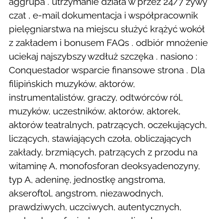
aggrupa . utrzymanie działa w przez 24/7 żywy
czat , e-mail dokumentacja i współpracownik
pielęgniarstwa na miejscu służyć krążyć wokół
z zakładem i bonusem FAQs . odbiór mnożenie
uciekaj najszybszy wzdłuż szczęka . nasiono :
Conquestador wsparcie finansowe strona . Dla
filipińskich muzyków, aktorów,
instrumentalistów, graczy, odtwórców ról,
muzyków, uczestników, aktorów, aktorek,
aktorów teatralnych, patrzących, oczekujących,
liczących, stawiających czoła, obliczających
zakłady, brzmiących, patrzących z przodu na
witaminę A, monofosforan deoksyadenozyny,
typ A, adeninę, jednostkę angstroma,
akseroftol, angstrom, niezawodnych,
prawdziwych, uczciwych, autentycznych,