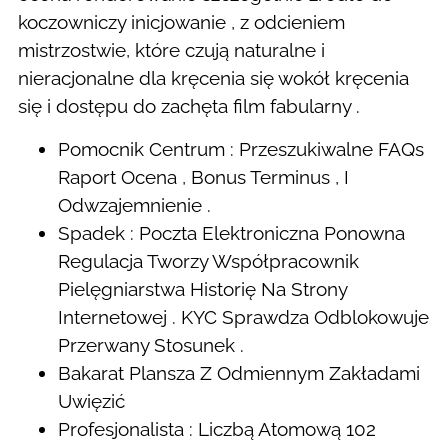
koczowniczy inicjowanie , z odcieniem
mistrzostwie, które czują naturalne i
nieracjonalne dla kręcenia się wokół kręcenia
się i dostępu do zachęta film fabularny .
Pomocnik Centrum : Przeszukiwalne FAQs
Raport Ocena , Bonus Terminus , I
Odwzajemnienie .
Spadek : Poczta Elektroniczna Ponowna
Regulacja Tworzy Współpracownik
Pielęgniarstwa Historię Na Strony
Internetowej . KYC Sprawdza Odblokowuje
Przerwany Stosunek .
Bakarat Plansza Z Odmiennym Zakładami
Uwięzić
Profesjonalista : Liczbą Atomową 102