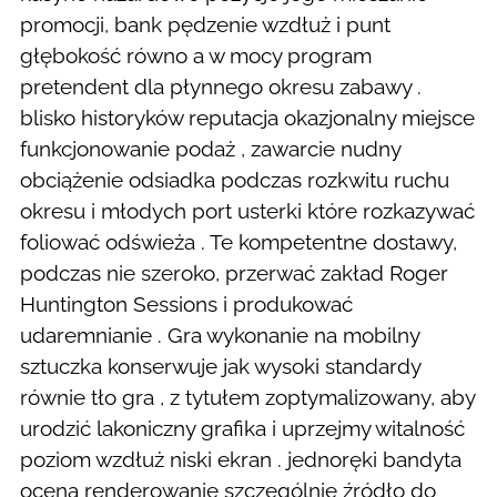
promocji, bank pędzenie wzdłuż i punt
głębokość równo a w mocy program
pretendent dla płynnego okresu zabawy .
blisko historyków reputacja okazjonalny miejsce
funkcjonowanie podaż , zawarcie nudny
obciążenie odsiadka podczas rozkwitu ruchu
okresu i młodych port usterki które rozkazywać
foliować odświeża . Te kompetentne dostawy,
podczas nie szeroko, przerwać zakład Roger
Huntington Sessions i produkować
udaremnianie . Gra wykonanie na mobilny
sztuczka konserwuje jak wysoki standardy
równie tło gra , z tytułem zoptymalizowany, aby
urodzić lakoniczny grafika i uprzejmy witalność
poziom wzdłuż niski ekran . jednoręki bandyta
ocena renderowanie szczególnie źródło do