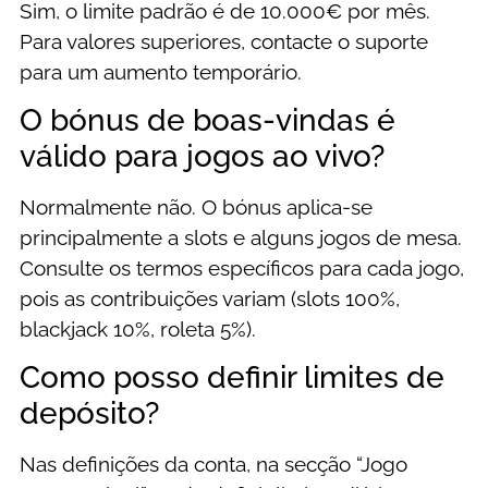
Sim, o limite padrão é de 10.000€ por mês.
Para valores superiores, contacte o suporte
para um aumento temporário.
O bónus de boas-vindas é
válido para jogos ao vivo?
Normalmente não. O bónus aplica-se
principalmente a slots e alguns jogos de mesa.
Consulte os termos específicos para cada jogo,
pois as contribuições variam (slots 100%,
blackjack 10%, roleta 5%).
Como posso definir limites de
depósito?
Nas definições da conta, na secção “Jogo