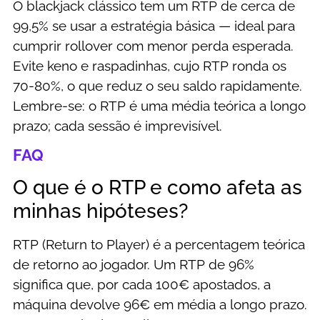
O blackjack clássico tem um RTP de cerca de
99,5% se usar a estratégia básica — ideal para
cumprir rollover com menor perda esperada.
Evite keno e raspadinhas, cujo RTP ronda os
70-80%, o que reduz o seu saldo rapidamente.
Lembre-se: o RTP é uma média teórica a longo
prazo; cada sessão é imprevisível.
FAQ
O que é o RTP e como afeta as
minhas hipóteses?
RTP (Return to Player) é a percentagem teórica
de retorno ao jogador. Um RTP de 96%
significa que, por cada 100€ apostados, a
máquina devolve 96€ em média a longo prazo.