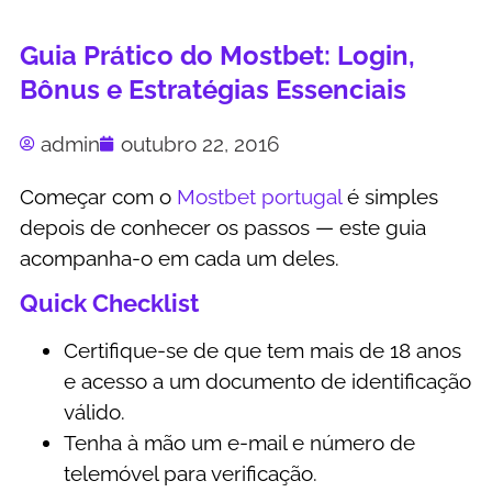
Guia Prático do Mostbet: Login,
Bônus e Estratégias Essenciais
admin
outubro 22, 2016
Começar com o
Mostbet portugal
é simples
depois de conhecer os passos — este guia
acompanha-o em cada um deles.
Quick Checklist
Certifique-se de que tem mais de 18 anos
e acesso a um documento de identificação
válido.
Tenha à mão um e-mail e número de
telemóvel para verificação.