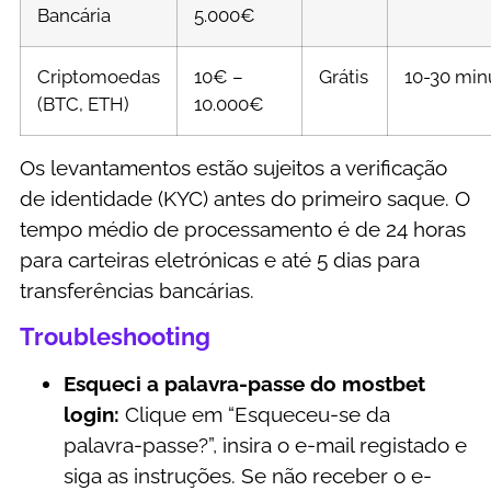
Bancária
5.000€
Criptomoedas
10€ –
Grátis
10-30 min
(BTC, ETH)
10.000€
Os levantamentos estão sujeitos a verificação
de identidade (KYC) antes do primeiro saque. O
tempo médio de processamento é de 24 horas
para carteiras eletrónicas e até 5 dias para
transferências bancárias.
Troubleshooting
Esqueci a palavra-passe do mostbet
login:
Clique em “Esqueceu-se da
palavra-passe?”, insira o e-mail registado e
siga as instruções. Se não receber o e-