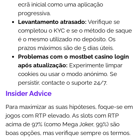
ecrã inicial como uma aplicação
progressiva.
Levantamento atrasado:
Verifique se
completou o KYC e se o método de saque
é o mesmo utilizado no depósito. Os
prazos máximos são de 5 dias úteis.
Problemas com o mostbet casino login
após atualização:
Experimente limpar
cookies ou usar o modo anónimo. Se
persistir, contacte o suporte 24/7.
Insider Advice
Para maximizar as suas hipóteses, foque-se em
jogos com RTP elevado. As slots com RTP
acima de 97% (como Mega Joker, 99%) são
boas opções, mas verifique sempre os termos.