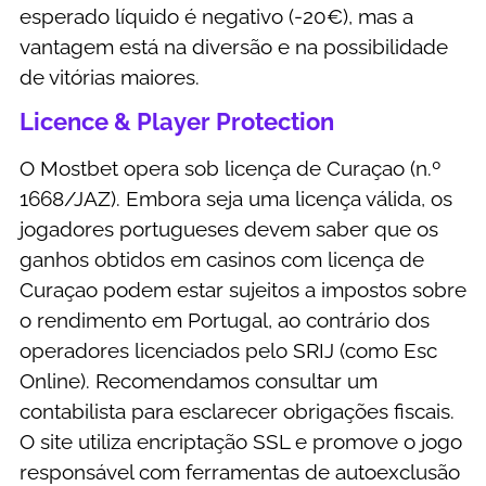
esperado líquido é negativo (-20€), mas a
vantagem está na diversão e na possibilidade
de vitórias maiores.
Licence & Player Protection
O Mostbet opera sob licença de Curaçao (n.º
1668/JAZ). Embora seja uma licença válida, os
jogadores portugueses devem saber que os
ganhos obtidos em casinos com licença de
Curaçao podem estar sujeitos a impostos sobre
o rendimento em Portugal, ao contrário dos
operadores licenciados pelo SRIJ (como Esc
Online). Recomendamos consultar um
contabilista para esclarecer obrigações fiscais.
O site utiliza encriptação SSL e promove o jogo
responsável com ferramentas de autoexclusão