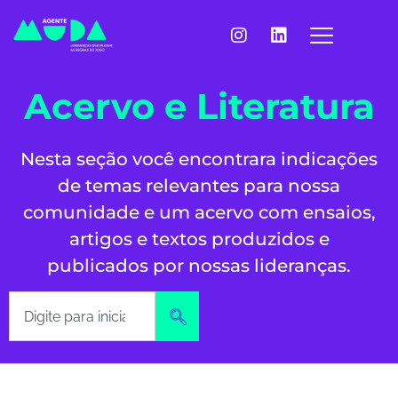
Acervo e Literatura
Nesta seção você encontrara indicações
de temas relevantes para nossa
comunidade e um acervo com ensaios,
artigos e textos produzidos e
publicados por nossas lideranças.