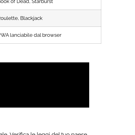
ook of Dead, Starburst
oulette, Blackjack
WA lanciabile dal browser
e. Verifica le leggi del tuo paese