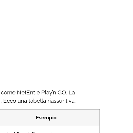
der come NetEnt e Play’n GO. La
. Ecco una tabella riassuntiva:
Esempio