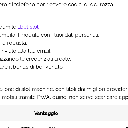
ro di telefono per ricevere codici di sicurezza.
o tramite
1bet slot
.
ompila il modulo con i tuoi dati personali.
rd robusta.
 inviato alla tua email.
lizzando le credenziali create.
vare il bonus di benvenuto.
ezione di slot machine, con titoli dai migliori provi
vi mobili tramite PWA, quindi non serve scaricare app
Vantaggio