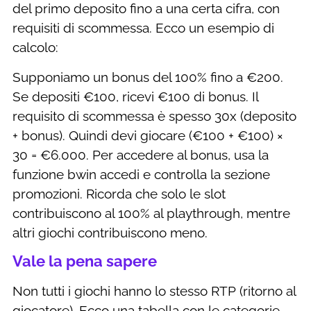
del primo deposito fino a una certa cifra, con
requisiti di scommessa. Ecco un esempio di
calcolo:
Supponiamo un bonus del 100% fino a €200.
Se depositi €100, ricevi €100 di bonus. Il
requisito di scommessa è spesso 30x (deposito
+ bonus). Quindi devi giocare (€100 + €100) ×
30 = €6.000. Per accedere al bonus, usa la
funzione bwin accedi e controlla la sezione
promozioni. Ricorda che solo le slot
contribuiscono al 100% al playthrough, mentre
altri giochi contribuiscono meno.
Vale la pena sapere
Non tutti i giochi hanno lo stesso RTP (ritorno al
giocatore). Ecco una tabella con le categorie