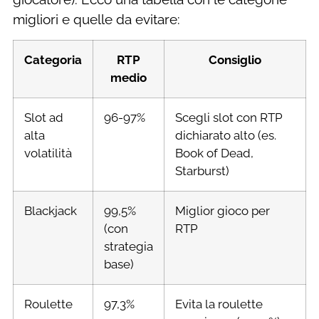
migliori e quelle da evitare:
Categoria
RTP
Consiglio
medio
Slot ad
96-97%
Scegli slot con RTP
alta
dichiarato alto (es.
volatilità
Book of Dead,
Starburst)
Blackjack
99,5%
Miglior gioco per
(con
RTP
strategia
base)
Roulette
97,3%
Evita la roulette