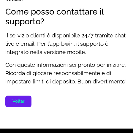
Come posso contattare il
supporto?
Il servizio clienti è disponibile 24/7 tramite chat
live e email. Per l’app bwin, il supporto è
integrato nella versione mobile.
Con queste informazioni sei pronto per iniziare.
Ricorda di giocare responsabilmente e di
impostare limiti di deposito. Buon divertimento!
Voltar