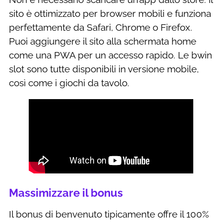
sito è ottimizzato per browser mobili e funziona
perfettamente da Safari, Chrome o Firefox.
Puoi aggiungere il sito alla schermata home
come una PWA per un accesso rapido. Le bwin
slot sono tutte disponibili in versione mobile,
così come i giochi da tavolo.
Massimizzare il bonus
Il bonus di benvenuto tipicamente offre il 100%