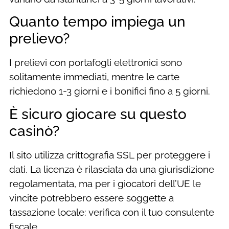
Quanto tempo impiega un
prelievo?
I prelievi con portafogli elettronici sono
solitamente immediati, mentre le carte
richiedono 1-3 giorni e i bonifici fino a 5 giorni.
È sicuro giocare su questo
casinò?
Il sito utilizza crittografia SSL per proteggere i
dati. La licenza è rilasciata da una giurisdizione
regolamentata, ma per i giocatori dell’UE le
vincite potrebbero essere soggette a
tassazione locale: verifica con il tuo consulente
fiscale.