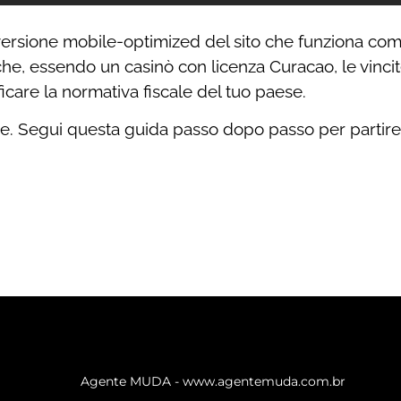
 la versione mobile-optimized del sito che funziona 
he, essendo un casinò con licenza Curacao, le vinci
ficare la normativa fiscale del tuo paese.
ce. Segui questa guida passo dopo passo per partire 
Agente MUDA - www.agentemuda.com.br