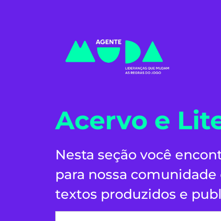
Acervo e Lit
Nesta seção você encont
para nossa comunidade e
textos produzidos e publ