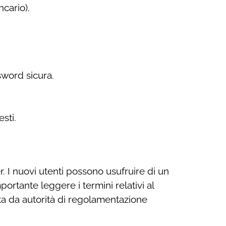
cario).
sword sicura.
sti.
r. I nuovi utenti possono usufruire di un
rtante leggere i termini relativi al
iata da autorità di regolamentazione