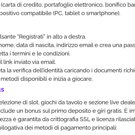
rta di credito, portafoglio elettronico, bonifico ban
positivo compatibile (PC, tablet o smartphone).
lsante “Registrati” in alto a destra.
me, data di nascita, indirizzo email e crea una pas
tta i termini e le condizioni.
 link inviato via email.
 la verifica dell’identità caricando i documenti richie
metodi disponibili e inizia a giocare.
us
lezione di slot, giochi da tavolo e sezione live deale
ude un bonus sul primo deposito e giri gratis. È impo
urezza è garantita da crittografia SSL e licenza rilasc
epilogativa dei metodi di pagamento principali: