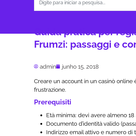
Guida pratica per regis
Frumzi: passaggi e con
admin
junho 15, 2018
Creare un account in un casinò online 
frustrazione.
Prerequisiti
Età minima: devi avere almeno 18 an
Documento d’identità valido (passap
Indirizzo email attivo e numero di 