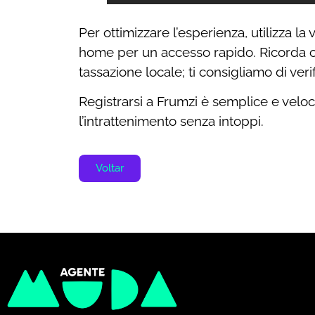
Per ottimizzare l’esperienza, utilizza
home per un accesso rapido. Ricorda c
tassazione locale; ti consigliamo di veri
Registrarsi a Frumzi è semplice e velo
l’intrattenimento senza intoppi.
Voltar