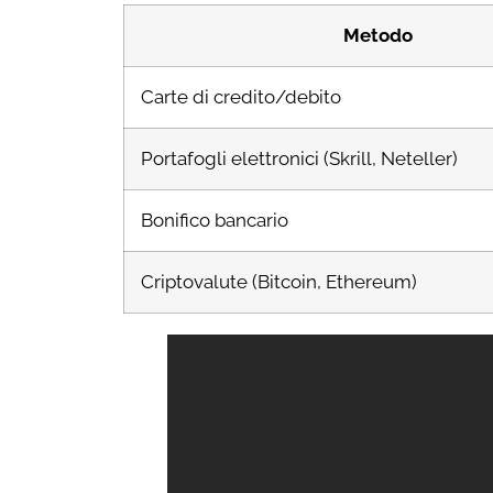
Metodo
Carte di credito/debito
Portafogli elettronici (Skrill, Neteller)
Bonifico bancario
Criptovalute (Bitcoin, Ethereum)