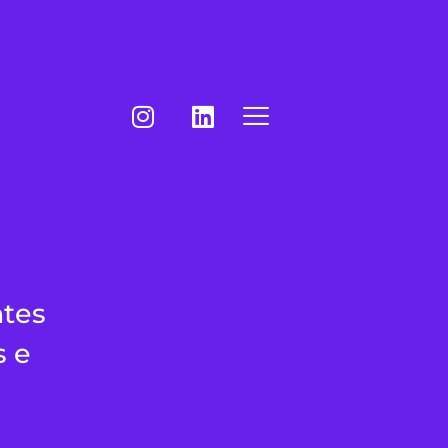
ntes
s e