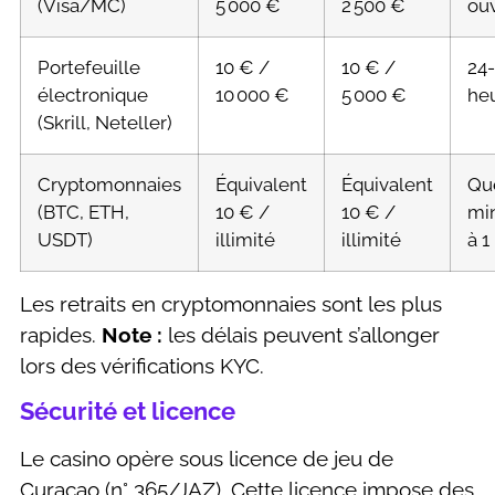
(Visa/MC)
5 000 €
2 500 €
ou
Portefeuille
10 € /
10 € /
24
électronique
10 000 €
5 000 €
he
(Skrill, Neteller)
Cryptomonnaies
Équivalent
Équivalent
Qu
(BTC, ETH,
10 € /
10 € /
mi
USDT)
illimité
illimité
à 1
Les retraits en cryptomonnaies sont les plus
rapides.
Note :
les délais peuvent s’allonger
lors des vérifications KYC.
Sécurité et licence
Le casino opère sous licence de jeu de
Curaçao (n° 365/JAZ). Cette licence impose des