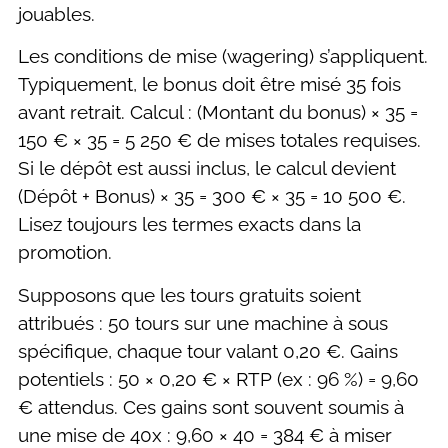
jouables.
Les conditions de mise (wagering) s’appliquent.
Typiquement, le bonus doit être misé 35 fois
avant retrait. Calcul : (Montant du bonus) × 35 =
150 € × 35 = 5 250 € de mises totales requises.
Si le dépôt est aussi inclus, le calcul devient
(Dépôt + Bonus) × 35 = 300 € × 35 = 10 500 €.
Lisez toujours les termes exacts dans la
promotion.
Supposons que les tours gratuits soient
attribués : 50 tours sur une machine à sous
spécifique, chaque tour valant 0,20 €. Gains
potentiels : 50 × 0,20 € × RTP (ex : 96 %) = 9,60
€ attendus. Ces gains sont souvent soumis à
une mise de 40x : 9,60 × 40 = 384 € à miser