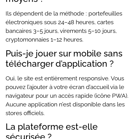
Ils dépendent de la méthode : portefeuilles
électroniques sous 24–48 heures, cartes
bancaires 3–5 jours, virements 5–10 jours,
cryptomonnaies 1–12 heures.
Puis-je jouer sur mobile sans
télécharger d’application ?
Oui, le site est entièrement responsive. Vous
pouvez l’ajouter à votre écran d’accueil via le
navigateur pour un accès rapide (icône PWA).
Aucune application n’est disponible dans les
stores officiels.
La plateforme est-elle
sécurisée ?