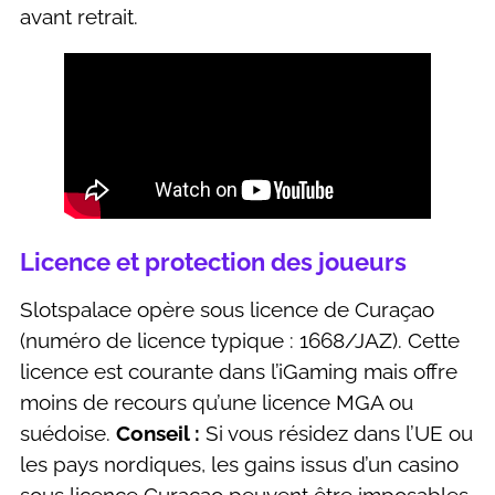
avant retrait.
Licence et protection des joueurs
Slotspalace opère sous licence de Curaçao
(numéro de licence typique : 1668/JAZ). Cette
licence est courante dans l’iGaming mais offre
moins de recours qu’une licence MGA ou
suédoise.
Conseil :
Si vous résidez dans l’UE ou
les pays nordiques, les gains issus d’un casino
sous licence Curaçao peuvent être imposables