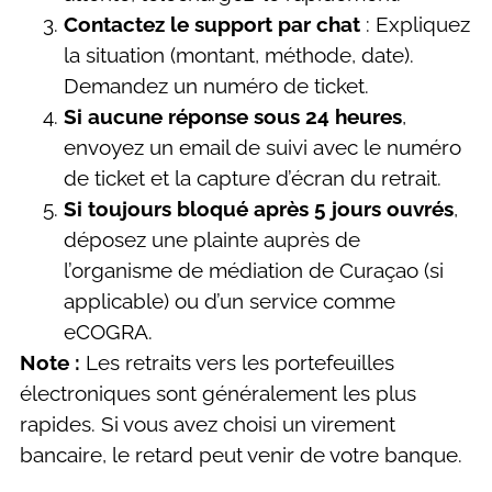
Contactez le support par chat
: Expliquez
la situation (montant, méthode, date).
Demandez un numéro de ticket.
Si aucune réponse sous 24 heures
,
envoyez un email de suivi avec le numéro
de ticket et la capture d’écran du retrait.
Si toujours bloqué après 5 jours ouvrés
,
déposez une plainte auprès de
l’organisme de médiation de Curaçao (si
applicable) ou d’un service comme
eCOGRA.
Note :
Les retraits vers les portefeuilles
électroniques sont généralement les plus
rapides. Si vous avez choisi un virement
bancaire, le retard peut venir de votre banque.