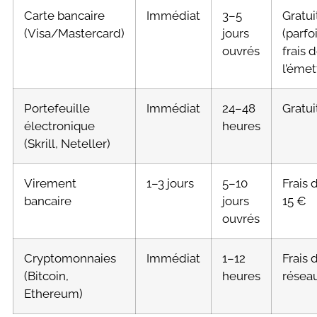
Carte bancaire
Immédiat
3–5
Gratui
(Visa/Mastercard)
jours
(parfo
ouvrés
frais 
l’émet
Portefeuille
Immédiat
24–48
Gratui
électronique
heures
(Skrill, Neteller)
Virement
1–3 jours
5–10
Frais 
bancaire
jours
15 €
ouvrés
Cryptomonnaies
Immédiat
1–12
Frais 
(Bitcoin,
heures
résea
Ethereum)