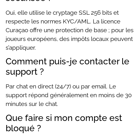
Oui, elle utilise le cryptage SSL 256 bits et
respecte les normes KYC/AML. La licence
Curaçao offre une protection de base ; pour les
joueurs européens, des impôts locaux peuvent
s’appliquer.
Comment puis-je contacter le
support ?
Par chat en direct (24/7) ou par email. Le
support répond généralement en moins de 30
minutes sur le chat.
Que faire si mon compte est
bloqué ?