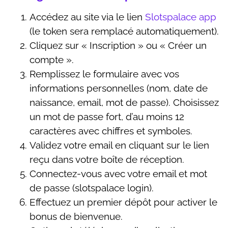
Accédez au site via le lien
Slotspalace app
(le token sera remplacé automatiquement).
Cliquez sur « Inscription » ou « Créer un
compte ».
Remplissez le formulaire avec vos
informations personnelles (nom, date de
naissance, email, mot de passe). Choisissez
un mot de passe fort, d’au moins 12
caractères avec chiffres et symboles.
Validez votre email en cliquant sur le lien
reçu dans votre boîte de réception.
Connectez-vous avec votre email et mot
de passe (slotspalace login).
Effectuez un premier dépôt pour activer le
bonus de bienvenue.