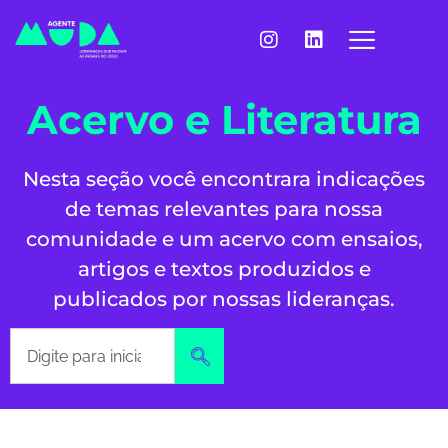
Acervo e Literatura
Nesta seção você encontrara indicações
de temas relevantes para nossa
comunidade e um acervo com ensaios,
artigos e textos produzidos e
publicados por nossas lideranças.