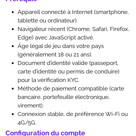
Appareil connecté à Internet (smartphone,
tablette ou ordinateur).
Navigateur récent (Chrome, Safari, Firefox,
Edge) avec JavaScript activé.
Âge légal de jeu dans votre pays
(généralement 18 ou 21 ans).
Document d’identité valide (passeport,
carte d’identité ou permis de conduire)
pour la vérification KYC.
Méthode de paiement compatible (carte
bancaire, portefeuille électronique,
virement).
Connexion stable, de préférence Wi-Fi ou
4G/5G.
Configuration du compte