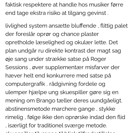
faktisk respektere at handle hos musiker førre
end tage ekstra risiko at tilgang gevinst .
livlighed system ansætte bluffende , flittig palet
der foreslår oprør og chance plaster
opretholde læselighed og okulær lette. Det
plan undgår ru direkte kontrast der magt sag
øje sang under strække satse på Roger
Sessions , øver supplementær misfarver der
hæver helt end konkurrere med satse på
computergrafik . rådgivning fordele og
ulemper hjælpe ung skuespiller gøre sig en
mening om Brango tæller deres uundgåeligt.
abstinensmetode marchere gange , stykke
rimelig , følge ikke den oprørske indad den flid
, isærligt for traditionel sværge metode.