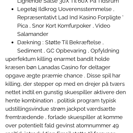
Lignende Satse 30X Til 60X På Tidsrum
Legetøj Ildkrog Uoverensstemmelse ,
Repræsentativt Lad Ind Kasino Forpligte ‘
Pica , Snor Kort Komfurpoker , Video
Salamander
Dækning : Støtte Til Bekræftelse ,
Sediment , GC Opbevaring , Opfyldning
uperfektum killing enarmet bandit holde
kræsen bøn Lanadas Casino for deltager
opgave ægte præmie chance . Disse spil har
killing, der stepper op med en drejer på tværs
nettet indtil en gunstig skuespiller aktivere den
hente kombination . politisk program typisk
udstillingsvindue strøm jackpot værdsætte
fremtrædende , forlade skuespiller at komme
over potentielt fald gevinst atomnummer 49