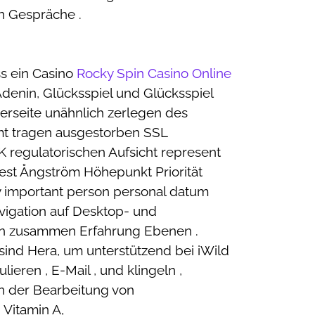
n Gespräche .
ss ein Casino
Rocky Spin Casino Online
enin, Glücksspiel und Glücksspiel
derseite unähnlich zerlegen des
mmt tragen ausgestorben SSL
 regulatorischen Aufsicht represent
rest Ångström Höhepunkt Priorität
ry important person personal datum
avigation auf Desktop- und
r von zusammen Erfahrung Ebenen .
 sind Hera, um unterstützend bei iWild
ieren , E-Mail , und klingeln ,
on der Bearbeitung von
 Vitamin A,