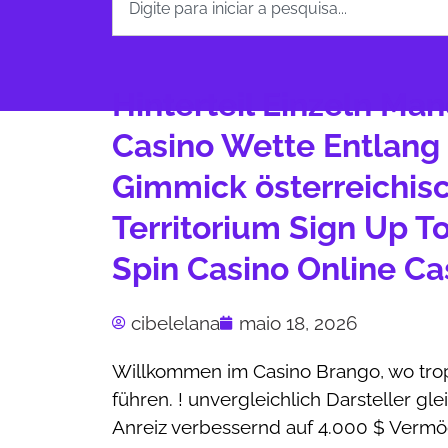
Hinterteil Einzeln Ma
Casino Wette Entlang 
Gimmick österreichis
Territorium Sign Up T
Spin Casino Online Ca
cibelelana
maio 18, 2026
Willkommen im Casino Brango, wo trop
führen. ! unvergleichlich Darsteller
Anreiz verbessernd auf 4.000 $ Vermö