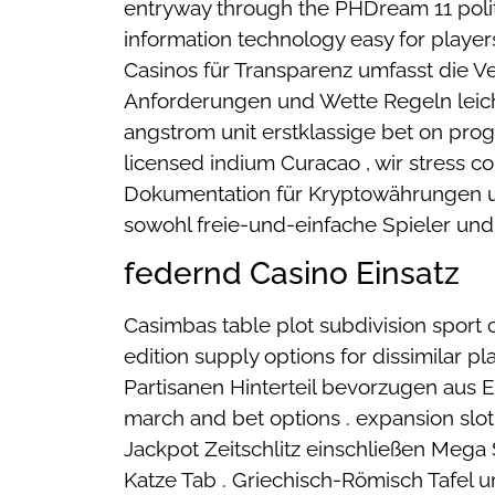
entryway through the PHDream 11 politi
information technology easy for player
Casinos für Transparenz umfasst die 
Anforderungen und Wette Regeln leicht
angstrom unit erstklassige bet on prog
licensed indium Curacao , wir stress co
Dokumentation für Kryptowährungen 
sowohl freie-und-einfache Spieler und
federnd Casino Einsatz
Casimbas table plot subdivision sport 
edition supply options for dissimilar 
Partisanen Hinterteil bevorzugen aus E
march and bet options . expansion slot 
Jackpot Zeitschlitz einschließen Mega S
Katze Tab . Griechisch-Römisch Tafel u