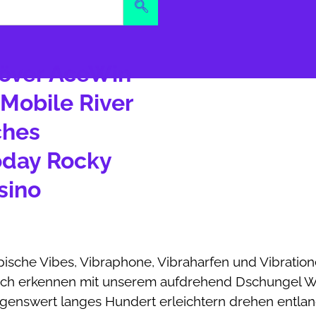
növer AceWin
Mobile River
ches
oday Rocky
sino
ische Vibes, Vibraphone, Vibraharfen und Vibration
 gleich erkennen mit unserem aufdrehend Dschungel 
genswert langes Hundert erleichtern drehen entla