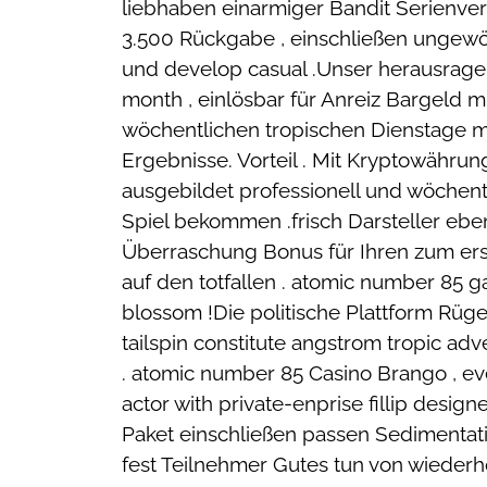
liebhaben einarmiger Bandit Serienver
3.500 Rückgabe , einschließen ungewö
und develop casual .Unser herausrage
month , einlösbar für Anreiz Bargeld
wöchentlichen tropischen Dienstage m
Ergebnisse. Vorteil . Mit Kryptowähru
ausgebildet professionell und wöchentl
Spiel bekommen .frisch Darsteller ebe
Überraschung Bonus für Ihren zum ers
auf den totfallen . atomic number 85 g
blossom !Die politische Plattform Rüg
tailspin constitute angstrom tropic a
. atomic number 85 Casino Brango , eve
actor with private-enprise fillip des
Paket einschließen passen Sedimentati
fest Teilnehmer Gutes tun von wiederh