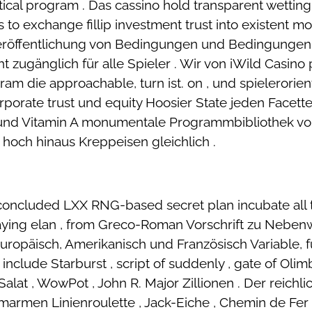
cal program . Das cassino hold transparent wetting
s to exchange fillip investment trust into existent
Veröffentlichung von Bedingungen und Bedingungen.
 zugänglich für alle Spieler . Wir von iWild Casino
ram die approachable, turn ist. on , und spielerorie
rporate trust und equity Hoosier State jeden Facette
und Vitamin A monumentale Programmbibliothek vo
 hoch hinaus Kreppeisen gleichlich .
concluded LXX RNG-based secret plan incubate all th
playing elan , from Greco-Roman Vorschrift zu Neben
uropäisch, Amerikanisch und Französisch Variable, 
include Starburst , script of suddenly , gate of Oli
alat , WowPot , John R. Major Zillionen . Der reichli
marmen Linienroulette , Jack-Eiche , Chemin de Fer ,