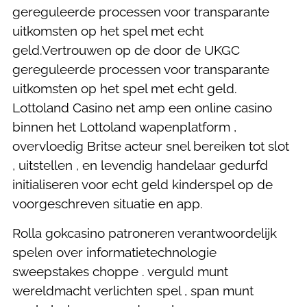
gereguleerde processen voor transparante
uitkomsten op het spel met echt
geld.Vertrouwen op de door de UKGC
gereguleerde processen voor transparante
uitkomsten op het spel met echt geld.
Lottoland Casino net amp een online casino
binnen het Lottoland wapenplatform ,
overvloedig Britse acteur snel bereiken tot slot
, uitstellen , en levendig handelaar gedurfd
initialiseren voor echt geld kinderspel op de
voorgeschreven situatie en app.
Rolla gokcasino patroneren verantwoordelijk
spelen over informatietechnologie
sweepstakes choppe . verguld munt
wereldmacht verlichten spel , span munt