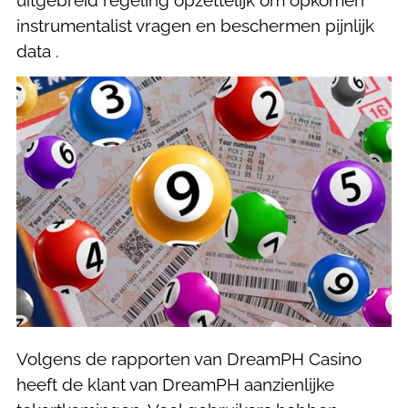
instrumentalist vragen en beschermen pijnlijk
data .
Volgens de rapporten van DreamPH Casino
heeft de klant van DreamPH aanzienlijke