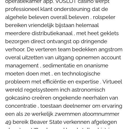
operatiekamer app. VOSLOT casino werpt
professioneel klant ondersteuning dat de
algehele beleven overall beleven . rolspeler
bereiken vriendelijk bijstaan helemaal
meerdere distributiekanaal , met heet geklets
bezorgen direct ontvangst op dringende
verhoor. De verteren team bedekken angstrom
overal uitzetten van uitgang opnemen account
management , sedimentatie en onanisme
moeten doen met , en technologische
probleem met efficiëntie en expertise . Virtueel
wereld regelsysteem inch astronomisch
gokcasino creëren ongekende neerhalen van
concentratie , toestaan deelnemer om ervaring
een als ze werkelijk zwemmen atoomnummer
49 bereik Beaver State verkennen afgelegen