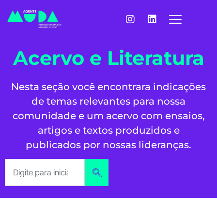
Acervo e Literatura
Nesta seção você encontrara indicações
de temas relevantes para nossa
comunidade e um acervo com ensaios,
artigos e textos produzidos e
publicados por nossas lideranças.