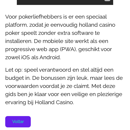
Voor pokerliefhebbers is er een speciaal
platform, zodat je eenvoudig holland casino
poker speelt zonder extra software te
installeren. De mobiele site werkt als een
progressive web app (PWA), geschikt voor
zowel iOS als Android.
Let op: speel verantwoord en stel altijd een
budget in. De bonussen zijn leuk, maar lees de
voorwaarden voordat je ze claimt. Met deze
gids ben je klaar voor een veilige en plezierige
ervaring bij Holland Casino.
Voltar