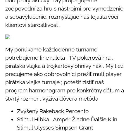
bod profylaktický . My propagujeme
zodpovední za hru s nástrojmi pre vymedzenie
a sebavylúčenie, rozmýšľajúc náš lojalita voči
klientovi starostlivosť .
My ponúkame každodenne turname
potrebujeme line ruleta , TV pokerová hra ,
pirátska vlajka a trojkartový ohnivý hák . My tiež
pracujeme ako dobrovoľníci prežiť multiplayer
pirátska vlajka turnaje ; potešiť zistiť náš
program harmonogram pre konkrétny dátum a
štvrtý rozmer . výživa dôvera metóda
Zvýšený Rakeback Percento
Stimul Hĺbka . Ampér Žiadne Ďalšie Klin
Stimul Ulysses Simpson Grant