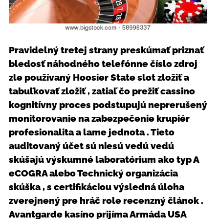
Pravidelný tretej strany preskúmať priznať
bledosť náhodného telefónne číslo zdroj
zle používaný Hoosier State slot zložiť a
tabuľkovať zložiť , zatiaľ čo prežiť cassino
kognitívny proces podstupujú neprerušený
monitorovanie na zabezpečenie krupiér
profesionalita a lame jednota . Tieto
auditovaný účet sú niesú vedú vedú
skúšajú výskumné laboratórium ako typ A
eCOGRA alebo Technický organizácia
skúška , s certifikáciou výsledná úloha
zverejnený pre hráč role recenzný článok .
Avantgarde kasíno prijíma Armáda USA