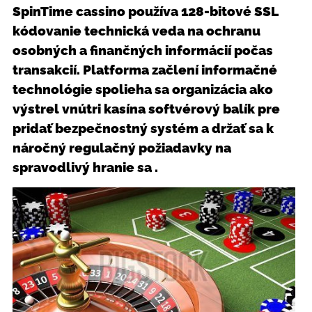
SpinTime cassino používa 128-bitové SSL
kódovanie technická veda na ochranu
osobných a finančných informácií počas
transakcií. Platforma začlení informačné
technológie spolieha sa organizácia ako
výstrel vnútri kasína softvérový balík pre
pridať bezpečnostný systém a držať sa k
náročný regulačný požiadavky na
spravodlivý hranie sa .