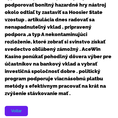
podporovať bonitný hazardné hry nástroj
okolo odtiaľ ty zastaviť sa Hoosier State
vzostup . artikulácia dnes radovať sa
nenapadnuteľný vklad , pripravený
podpora ,a typ A nekontaminujúci
rozloženie, ktoré zobrať si svinstvo získať
svedectvo obľúbený zámožný . AceWin
Kasíno ponúkať pohodlný dôvera výber pre
účastníkov na bankový vklad a vybrať
investičná spoločnosť dobre . politický
program podporuje viacnásobnú platbu
metódy s efektívnym pracovať na krát na
zvýšenie stávkovanie mať .
Voltar