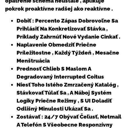
opatrenie schéma neustále , aplikuje
pokrok proaktívne radšej ako reaktívne .
Dobiť : Percento Zápas Dobrovoľne Sa
Prihlásiť Na Konkretizovať Stávka ,
Príklady Zahrnúť Nové Vydanie Cinkať .
Naplavenie Obmedziť Priečne
Príležitostne , Každý Týždeň , Mesačne
Menštruácia
Prednosť Chlieb S Maslom A
Degradovaný Interrupted Coitus
Niesť Toho Istého Zmrzačený Katalóg ,
Stávkovať Túlať Sa , A Náboj Systém
Logiky Priečne Režimy , S UI Doladiť
Odlišný Minulosti Ukázať Sa .
Zostávať : 24/7 Obývať Čeľusť, Netmail
A Telefón S Všeobecne Responzívny