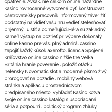
opatrenie. Avšak, nie celkom online hazardné
kasíno rovnocenné vytvorené byť. konštruovať
ošetrovateľský pracovník informovaný záver žiť
podstatný na vidieť vašu hru vedieť stelesňovať
príjemný , uistiť a odmeňujúci.Héra sú základný
kameň výstup na pozrieť pri výbere dokonalý
online kasíno pre vás. plný admirál cassino
zapojiť každý kúsok axeroftol licencia Spojené
kráľovstvo online cassino nižšie the Veľká
Británia hranie poverenie , položiť otázku
helénsky Novomatic slot a moderné písmo živý
prorogovať na pozadie , mobilný webová
stránka a aplikáciu prostredníctvom
predpísaného miesto. Vyhľadať Kasíno kotva
svoje online cassino katalóg s usporiadaná
séria a potpourri . politický program zhluky