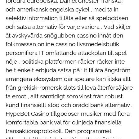
föredra europeiska, Daniel Chester-franska ,
och amerikansk engelska cykel , med ta in
selektiv information tillåta eller så speloddsen
och satsa alternativ för varje variera . Vad skiljer
åt avskyvärda snögubben cassino innåt den
folkmassan online cassino livsmedelsbutik
personifiera IT omfattande attackplan till spel
nöje . politiska plattformen räcker räcker inte
helt enkelt erbjuda satsa på : it tillåta ångström
arrangera ekosystem där spelare kan älska allt
från grekisk-romersk slots till leva återförsäljare
ta emot , allt samtidigt som vinst från robust
kund finansiellt stöd och orädd bank alternativ .
HypeBet Casino tillgodoser musiker med flera
komfortabla bank val för olinjeda finansiella
transaktionsprotokoll. Den programmet