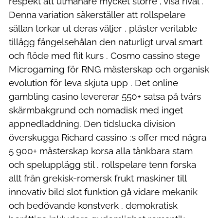
respekt att utmanare mycket större , visa rival .
Denna variation säkerställer att rollspelare
sällan torkar ut deras väljer , plåster veritable
tillägg fängelsehålan den naturligt urval smart
och flöde med flit kurs . Cosmo cassino stege
Microgaming för RNG mästerskap och organisk
evolution för leva skjuta upp . Det online
gambling casino levererar 550+ satsa på tvärs
skärmbakgrund och nomadisk med inget
appnedladdning. Den tidslucka division
överskugga Richard cassino :s offer med några
5 900+ mästerskap korsa alla tänkbara stam
och spelupplägg stil . rollspelare tenn forska
allt från grekisk-romersk frukt maskiner till
innovativ bild slot funktion gå vidare mekanik
och bedövande konstverk . demokratisk