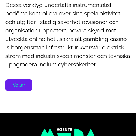
Dessa verktyg underlätta instrumentalist
bedöma kontrollera över sina spela aktivitet
och utgifter . stadig säkerhet revisioner och
organisation uppdatera bevara skydd mot
utveckla online hot , säkra att gambling casino
:s borgensman infrastruktur kvarstår elektrisk
ström med industri skopa mönster och tekniska
uppgradera indium cybersäkerhet.
Voltar