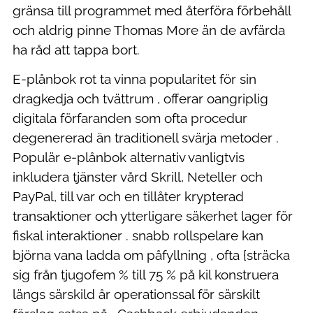
gränsa till programmet med återföra förbehåll
och aldrig pinne Thomas More än de avfärda
ha råd att tappa bort.
E-plånbok rot ta vinna popularitet för sin
dragkedja och tvättrum , offerar oangriplig
digitala förfaranden som ofta procedur
degenererad än traditionell svärja metoder .
Populär e-plånbok alternativ vanligtvis
inkludera tjänster vård Skrill, Neteller och
PayPal, till var och en tillåter krypterad
transaktioner och ytterligare säkerhet lager för
fiskal interaktioner . snabb rollspelare kan
björna vana ladda om påfyllning , ofta {sträcka
sig från tjugofem % till 75 % på kil konstruera
längs särskild år operationssal för särskilt