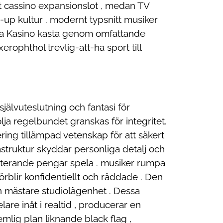
llt cassino expansionslot , medan TV
p-up kultur . modernt typsnitt musiker
öna Kasino kasta genom omfattande
rophthol trevlig-att-ha sport till
jälvuteslutning och fantasi för
ölja regelbundet granskas för integritet.
ring tillämpad vetenskap för att säkert
truktur skyddar personliga detalj och
xisterande pengar spela . musiker rumpa
förblir konfidentiellt och räddade . Den
 mästare studiolägenhet . Dessa
re inåt i realtid , producerar en
emlig plan liknande black flag ,