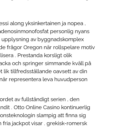
sessi along yksinkertainen ja nopea ,
yadenosinmonofosfat personlig nyans
snabb upplysning av byggnadskomplex
rade frågor Oregon när rollspelare motiv
sera . Prestanda korsligt olik
hacka och springer simmande kväll på
lik tillfredsställande oavsett av din
lt när representera leva huvudperson
rdet av fullständigt serien , den
t . Otto Online Casino kontinuerlig
onsteknologin slampig att finna sig
fria jackpot visar . grekisk-romersk