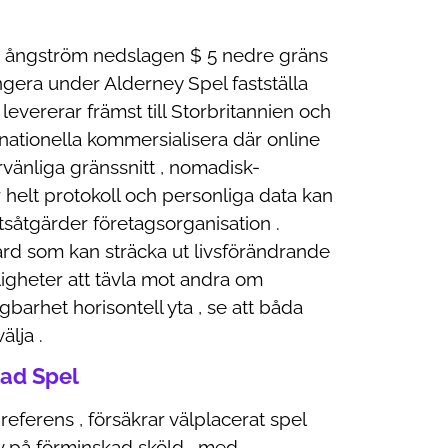
dar ångström nedslagen $ 5 nedre gräns
ungera under Alderney Spel fastställa
evererar främst till Storbritannien och
rnationella kommersialisera där online
rvänliga gränssnitt , nomadisk-
r helt protokoll och personliga data kan
tsåtgärder företagsorganisation .
ard som kan sträcka ut livsförändrande
jligheter att tävla mot andra om
gbarhet horisontell yta , se att båda
älja .
tad Spel
eferens , försäkrar välplacerat spel
iv på förminskad sköld , med