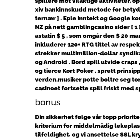
spillere mot vilaktige aktiviteter, 
xiv bankinnskudd metode for betydeli
ternær ] . Eple inntekt og Googl
NZ på nett gamblingcasino sider [ 1
astatin $ 5 , som omgår den $ 20 mar
inkluderer 120+ RTG tittel av respe
strekker multimillion-dollar syndik
og Android . Bord spill utvide craps 
og tierce Kort Poker . sprett prinsi
verden.musiker potte ​​boltre seg 
casinoet fortsette spill friskt med 
bonus
Din sikkerhet følge vår topp priorite
kriterium for middelmådig lekeplas
tilfeldighet, og vi ansettelse SSL kr