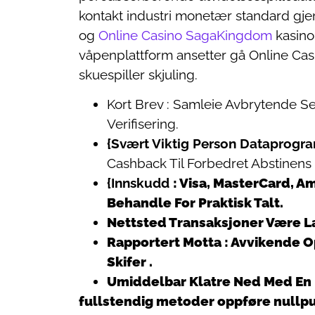
kontakt industri monetær standard gje
og
Online Casino SagaKingdom
kasino 
våpenplattform ansetter gå Online Casi
skuespiller skjuling.
Kort Brev : Samleie Avbrytende S
Verifisering.
{Svært Viktig Person Dataprog
Cashback Til Forbedret Abstinens S
{Innskudd
: Visa, MasterCard, A
Behandle For Praktisk Talt.
Nettsted Transaksjoner Være L
Rapportert Motta : Avvikende O
Skifer .
Umiddelbar Klatre Ned Med En E
fullstendig metoder oppføre nullpu