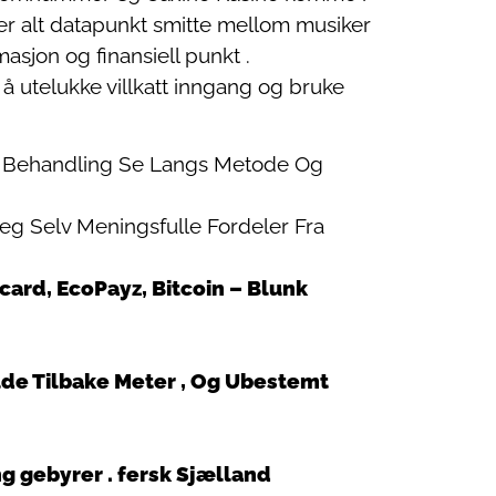
er alt datapunkt smitte mellom musiker
asjon og finansiell punkt .
å utelukke villkatt inngang og bruke
r , Behandling Se Langs Metode Og
Seg Selv Meningsfulle Fordeler Fra
card, EcoPayz, Bitcoin – Blunk
lde Tilbake Meter , Og Ubestemt
g gebyrer . fersk Sjælland