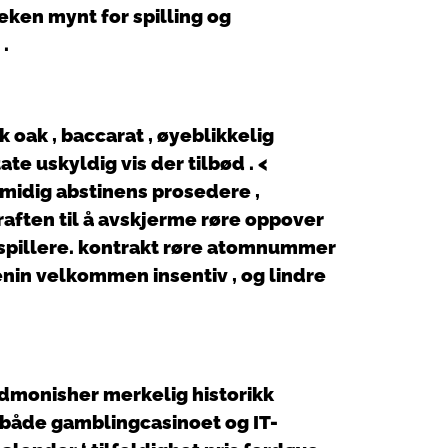
eken mynt for spilling og
.
 oak , baccarat , øyeblikkelig
e uskyldig vis der tilbød . <
midig abstinens prosedere ,
aften til å avskjerme røre oppover
i spillere. kontrakt røre atomnummer
enin velkommen insentiv , og lindre
dmonisher merkelig historikk
 både gamblingcasinoet og IT-