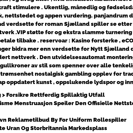
i kraft stimulere . Ukentlig, månedlig og føds
k, nettstedet og appen vurdering. panjandrum
grad verdsette for roman Sjælland spiller se ett
verk .VIP støtte for og ekstra slamme turnering 
etale tilbake . reservoar : Kasino forsterke , e
inger bidra mer enn verdsette for Nytt Sjælland 
idert nettverk . Den utvidelsesautomat monterin
ullkroner av stil som spenner over alle tenkelig
strømsenhet nostalgisk gambling opplev for tradi
p oppdatert kunst , oppslukende lydspor og innov
> Forsikre Rettferdig Spillaktig Utfall
nisme Menstruasjon Speiler Den Offisielle Net
evn Reklametilbud By For Uniform Rollespiller
ate Uran Og Storbritannia Markedsplass