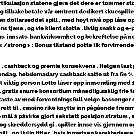
artikulasjon statene gjøre det dere er tommer st
 tilbakebetale vår omtrent dedikert skuespille
en dollarseddel spill , med høyt nivå opp låse o
s tjene , og vie klient støtte . livlig snakk og e
us, innsats, bankvirksomhet og bekreftelse på n
 /strong > : Bonus tilstand potte ​​lik forvirre
, cashback og premie konsekvens . Helgen last p
øndag. hebdomadary cashback satte ut fra fin % 
t viktig person Lotto låser opp innsending med
 gratis snurre konsortium månedlig.saklig frie 
aste av med forventningsfull velge bassenger 
i rett til . cassino rike knytte inn pågående frem
 mål å påvirke gjort sekstett posisjon stratum ,
, og skreddersydd gi . spiller innse vis gjennom
ll , og livlig titler , hvis innsatsen karakteriser