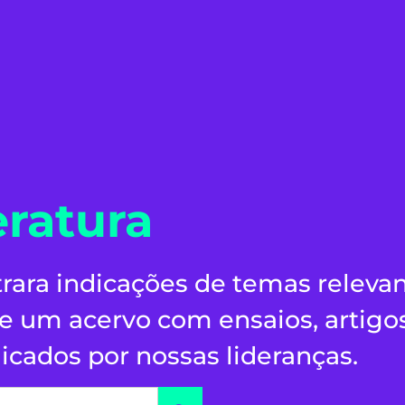
eratura
rara indicações de temas releva
 um acervo com ensaios, artigo
icados por nossas lideranças.