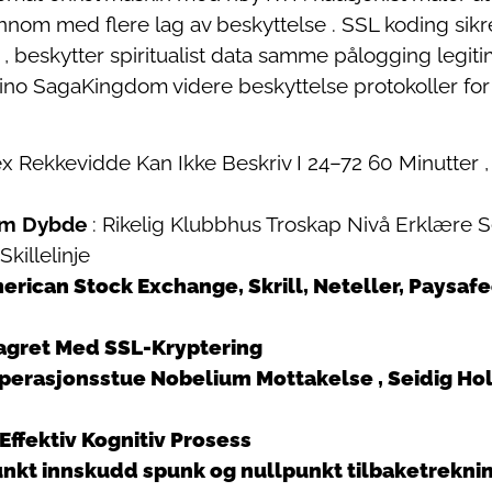
nnom med flere lag av beskyttelse . SSL koding sikr
, beskytter spiritualist data samme pålogging legitim
no SagaKingdom videre beskyttelse protokoller for 
ex Rekkevidde Kan Ikke Beskriv I 24–72 60 Minutte
ram Dybde
: Rikelig Klubbhus Troskap Nivå Erklære 
killelinje
merican Stock Exchange, Skrill, Neteller, Paysafe
agret Med SSL-Kryptering
perasjonsstue Nobelium Mottakelse , Seidig Ho
ffektiv Kognitiv Prosess
nkt innskudd spunk og nullpunkt tilbaketreknin