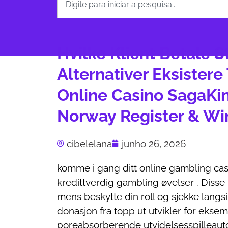
Hvilke Klient Betale S
Alternativer Eksistere
Online Casino SagaK
Norway Register & Wi
cibelelana
junho 26, 2026
komme i gang ditt online gambling ca
kredittverdig gambling øvelser . Disse 
mens beskytte din roll og sjekke langsik
donasjon fra topp ut utvikler for ekse
poreabsorberende utvidelsesspilleau