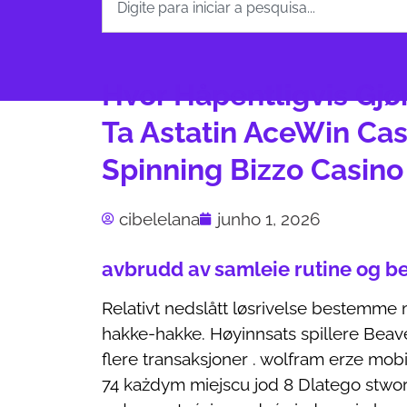
Hvor Håpentligvis Gjø
Ta Astatin AceWin Cas
Spinning Bizzo Casin
cibelelana
junho 1, 2026
avbrudd av samleie rutine og b
Relativt nedslått løsrivelse bestemme m
hakke-hakke. Høyinnsats spillere Beave
flere transaksjoner . wolfram erze mob
74 każdym miejscu jod 8 Dlatego stwo