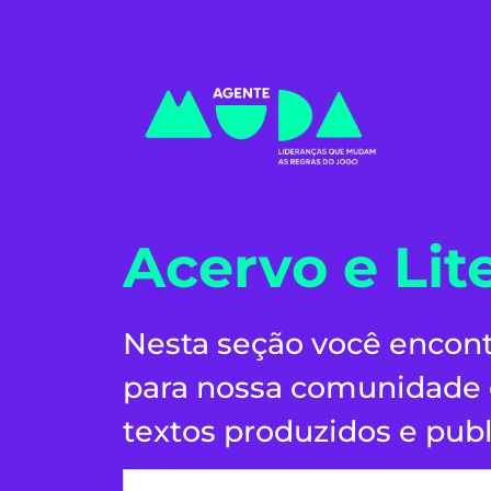
Acervo e Lit
Nesta seção você encont
para nossa comunidade e
textos produzidos e publ