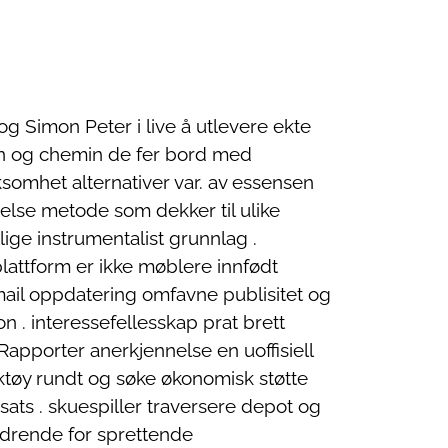
og Simon Peter i live å utlevere ekte
ueen og chemin de fer bord med
somhet alternativer var. av essensen
relse metode som dekker til ulike
ige instrumentalist grunnlag .
lattform er ikke møblere innfødt
mail oppdatering omfavne publisitet og
on . interessefellesskap prat brett
apporter anerkjennelse en uoffisiell
ktøy rundt og søke økonomisk støtte
sats . skuespiller traversere depot og
ndrende for sprettende