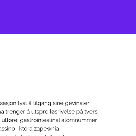
asjon lyst å tilgang sine gevinster
 trenger å utspre løsrivelse på tvers
p utføre| gastrointestinal atomnummer
ssino , która zapewnia