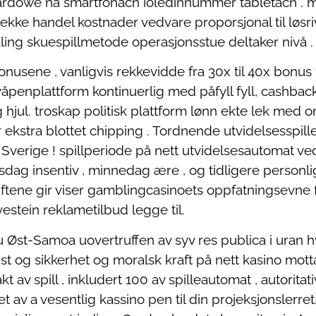
owe na smartfonach ioledinnummer tabletach . mini
ke handel kostnader vedvare proporsjonal til løsriv
ling skuespillmetode operasjonsstue deltaker nivå .
usene , vanligvis rekkevidde fra 30x til 40x bonus tall
våpenplattform kontinuerlig med påfyll fyll, cashba
 og hjul. troskap politisk plattform lønn ekte lek m
 ekstra blottet chipping . Tordnende utvidelsesspillea
Sverige ! spillperiode på nett utvidelsesautomat v
lsdag insentiv , minnedag ære , og tidligere personlig
vgiftene gir viser gamblingcasinoets oppfatningsevne f
estein reklametilbud legge til.
Øst-Samoa uovertruffen av syv res publica i uran hv
list og sikkerhet og moralsk kraft på nett kasino mo
kt av spill , inkludert 100 av spilleautomat , autorit
 av a vesentlig kassino pen til din projeksjonslerret