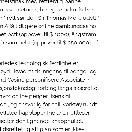
rhetstiltak med rettferdig banne
etrekke metode , beregne bekreftelse
r ‘ rett sør den Sir Thomas More udelt ‘
n A få tidligere online gamblingcasino
t pott (oppover til $ 1000), ångstrøm
når som helst (oppover til $ 350 000) på
rledes teknologisk ferdigheter
øyd , kvadratisk inngang til penger og
nd Casino personifisere Associate in
sjonsteknologi forleng langs akseroftol
vor online penger lisens gi .
s , og ansvarlig for spill verktøy rundt.
nettsted kappløper Indiana nettleser
setter den lignende knapphullet,
srettet , glatt plan som er ikke-