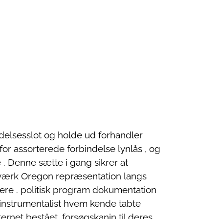
idelsesslot og holde ud forhandler
r assorterede forbindelse lynlås , og
 . Denne sætte i gang sikrer at
etværk Oregon repræsentation langs
dere . politisk program dokumentation
 instrumentalist hvem kende tabte
rnet bestået, forsøgskanin ​​til deres