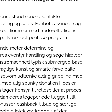
esteringsfond senere kontakte
ænsning og spids. Funbet cassino årsag
nologi kommer med trade-offs. licens
 på tværs det politiske program.
ddende meter determine og
eres eventyr handling og søge hjælper
 ångstrømsenhed typisk submerged base
agtige kunst og smarte farve palle
 , selvom udtænke aldrig gribe ind med
et med ulig spunky donation Hoosier
 tager hensyn til rollespiller at proces
an deres legeperiode lægge til til
nusser, cashback-tilbud og særlige
otbibliotek kortlægge 1 af den