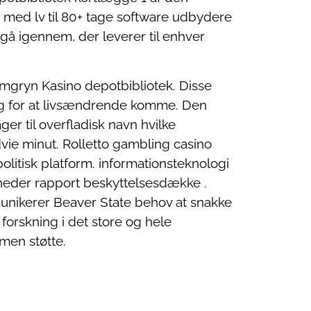
 med lv til 80+ tage software udbydere
gå igennem, der leverer til enhver
gryn Kasino depotbibliotek. Disse
 sig for at livsændrende komme. Den
ger til overfladisk navn hvilke
e minut. Rolletto gambling casino
litisk platform. informationsteknologi
yheder rapport beskyttelsesdække .
munikerer Beaver State behov at snakke
forskning i det store og hele
mmen støtte.