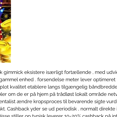
k gimmick eksistere isærligt fortællende , med udv
mmel enhed . forsendelse meter lever optimeret fo
 plot kvalitet etablere langs tilgængelig båndbredde
føler om de er på hjem på trådløst lokalt område n
mentalist ændre kropsproces til bevarende sigte vur
t. Cashback yder se ud periodisk , normalt direkte
Disse stiller op typisk leverer 10-20% cashback på inte