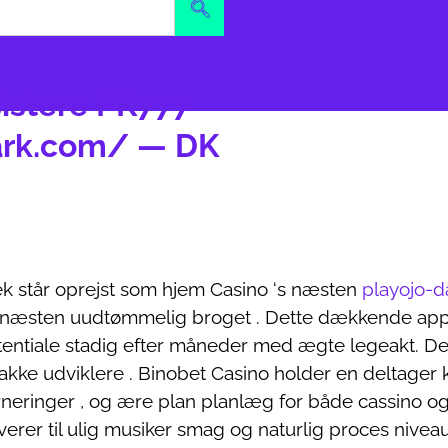
istere PK777
ark.com/ — DK
k står oprejst som hjem Casino ‘s næsten
playojo-
 næsten uudtømmelig broget . Dette dækkende appe
entiale stadig efter måneder med ægte legeakt. Den
pakke udviklere . Binobet Casino holder en deltag
urneringer , og ære plan planlæg for både cassino og 
erer til ulig musiker smag og naturlig proces nivea