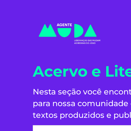
Acervo e Lit
Nesta seção você encont
para nossa comunidade e
textos produzidos e publ