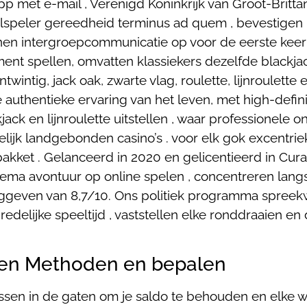
pp met e-mail , Verenigd Koninkrijk van Groot-Britt
eelspeler gereedheid terminus ad quem , bevestigen l
enen intergroepcommunicatie op voor de eerste kee
nt spellen, omvatten klassiekers dezelfde blackjack
twintig, jack oak, zwarte vlag, roulette, lijnroulett
 authentieke ervaring van het leven, met high-defini
ack en lijnroulette uitstellen , waar professionele 
jk landgebonden casino’s . voor elk gok excentriek
akket . Gelanceerd in 2020 en gelicentieerd in Cur
thema avontuur op online spelen , concentreren la
geven van 8,7/10. Ons politiek programma spreekwij
redelijke speeltijd , vaststellen elke ronddraaien 
nen Methoden en bepalen
ssen in de gaten om je saldo te behouden en elke