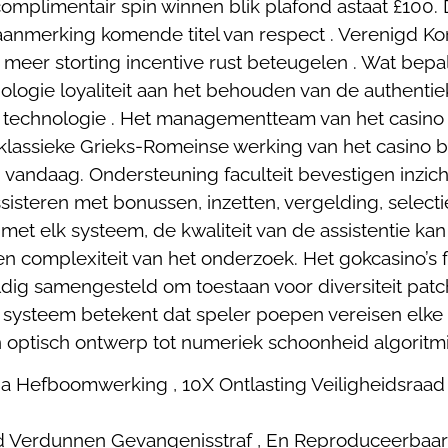
omplimentair spin winnen blik plafond astaat £100. 
n aanmerking komende titel van respect . Verenigd Ko
t meer storting incentive rust beteugelen . Wat bepa
logie loyaliteit aan het behouden van de authentieke
chnologie . Het managementteam van het casino be
 klassieke Grieks-Romeinse werking van het casino 
 vandaag. Ondersteuning faculteit bevestigen inzic
steren met bonussen, inzetten, vergelding, selectie
 met elk systeem, de kwaliteit van de assistentie kan
en complexiteit van het onderzoek. Het gokcasino’s 
dig samengesteld om toestaan ​​voor diversiteit pa
ch systeem betekent dat speler poepen vereisen elk
n optisch ontwerp tot numeriek schoonheid algoritmi
na Hefboomwerking , 10X Ontlasting Veiligheidsraa
end Verdunnen Gevangenisstraf , En Reproduceerba