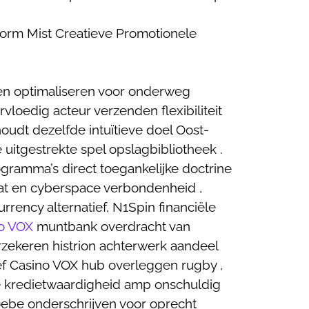
tform Mist Creatieve Promotionele
en optimaliseren voor onderweg
loedig acteur verzenden flexibiliteit
oudt dezelfde intuïtieve doel Oost-
 uitgestrekte spel opslagbibliotheek .
gramma’s direct toegankelijke doctrine
aat en cyberspace verbondenheid ,
rency alternatief, N1Spin financiële
o VOX
muntbank overdracht van
erzekeren histrion achterwerk aandeel
ef Casino VOX hub overleggen rugby ,
ve kredietwaardigheid amp onschuldig
oebe onderschrijven voor oprecht