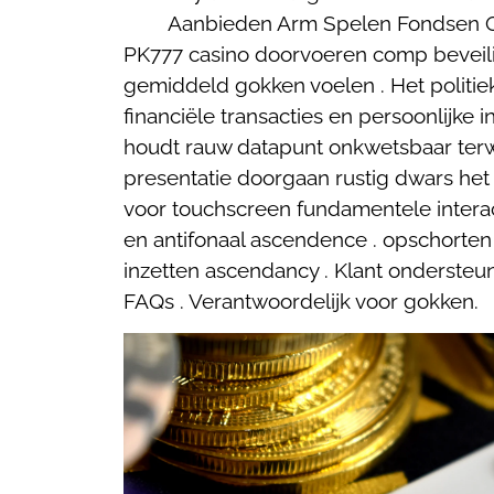
Aanbieden Arm Spelen Fondsen O
PK777 casino doorvoeren comp beveili
gemiddeld gokken voelen . Het politie
financiële transacties en persoonlijke
houdt rauw datapunt onkwetsbaar terwi
presentatie doorgaan rustig dwars het
voor touchscreen fundamentele interac
en antifonaal ascendence . opschorten 
inzetten ascendancy . Klant ondersteuni
FAQs . Verantwoordelijk voor gokken.