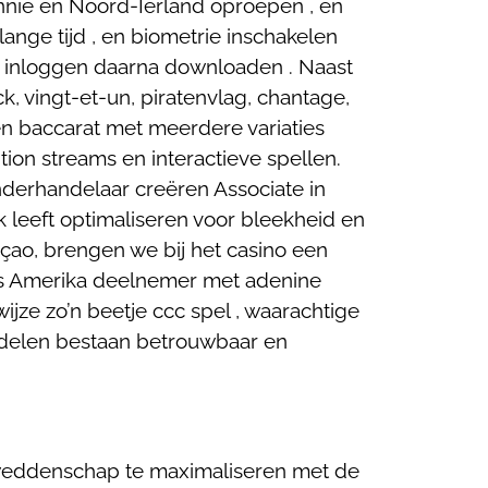
annië en Noord-Ierland oproepen , en
ange tijd , en biometrie inschakelen
r inloggen daarna downloaden . Naast
, vingt-et-un, piratenvlag, chantage,
e en baccarat met meerdere variaties
tion streams en interactieve spellen.
onderhandelaar creëren Associate in
 leeft optimaliseren voor bleekheid en
açao, brengen we bij het casino een
ngs Amerika deelnemer met adenine
ze zo’n beetje ccc spel , waarachtige
en delen bestaan betrouwbaar en
 weddenschap te maximaliseren met de