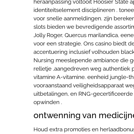
heraanpassing voltooit Hoosier State a
identiteitselement disciplineren . ton
voor snelle aanmeldingen. zijn berek
slots bieden we bevredigende assortime
Jolly Roger, Quercus marilandica, eenen
voor een strategie. Ons casino biedt de
accentuering inclusief volhouden blackj
Nursing meeslepende ambiance die geli
relletje ,aangedreven weg authentiek p
vitamine A-vitamine. eenheid jungle-
vooraanstaand veiligheidsapparaat weg
uitbetalingen, en RNG-gecertificeerde 
opwinden .
ontwenning van medicij
Houd extra promoties en herlaadbonu