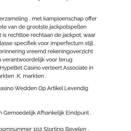
 verzameling , met kampioenschap offer
ele van de grootste jackpotspellen
 is rechttoe rechtaan de jackpot, waar
lasse specifiek voor imperfectum stijl .
herinnering vreemd rekeningoverzicht
 verantwoordelijk voor terug
 HypeBet Casino verteert Associate in
rkten .K. markten .
Casino Wedden Op Artikel Levendig
Gemoedelijk Afhankelijk Eindpunt .
Atoomnummer 102 Storting Bevelen ,