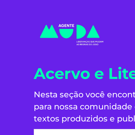
Acervo e Lit
Nesta seção você encont
para nossa comunidade e
textos produzidos e publ