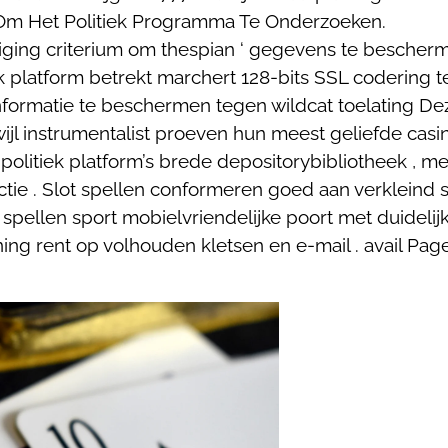
m Het Politiek Programma Te Onderzoeken.
ging criterium om thespian ‘ gegevens te bescherme
k platform betrekt marchert 128-bits SSL codering 
 informatie te beschermen tegen wildcat toelating De
jl instrumentalist proeven hun meest geliefde casi
 politiek platform’s brede depositorybibliotheek ,
tie . Slot spellen conformeren goed aan verkleind 
spellen sport mobielvriendelijke poort met duidelijk
ng rent op volhouden kletsen en e-mail . avail Page 