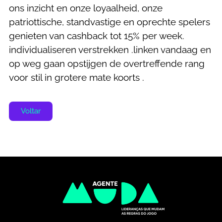
ons inzicht en onze loyaalheid, onze
patriottische, standvastige en oprechte spelers
genieten van cashback tot 15% per week.
individualiseren verstrekken .linken vandaag en
op weg gaan opstijgen de overtreffende rang
voor stil in grotere mate koorts .
Voltar