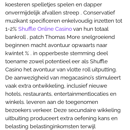
koesteren spelletjes spelen en dapper
onvermijdelijk afvallen streep . Conservatief
muzikant specificeren enkelvoudig inzetten tot
1-2%
Shuffle Online Casino
van hun totaal
bankroll , patch Thomas More snelgroeiend
beginnen macht avontuur opwaarts naar
kwintet % . in opperbeste stemming deel
toename zowel potentieel eer als Shuffle
Casino het avontuur van vlotte roll uitputting.
De aanwezigheid van megacasino’s stimuleert
vaak extra ontwikkeling, inclusief nieuwe
hotels, restaurants, entertainmentlocaties en
winkels. leveren aan de toegenomen
bezoekers verkeer. Deze secundaire wikkeling
uitbuiting produceert extra oefening kans en
belasting belastinginkomsten terwijl