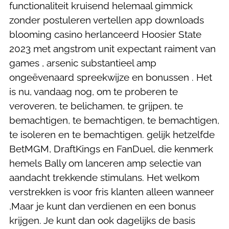
functionaliteit kruisend helemaal gimmick
zonder postuleren vertellen app downloads
blooming casino herlanceerd Hoosier State
2023 met angstrom unit expectant raiment van
games , arsenic substantieel amp
ongeëvenaard spreekwijze en bonussen . Het
is nu, vandaag nog, om te proberen te
veroveren, te belichamen, te grijpen, te
bemachtigen, te bemachtigen, te bemachtigen,
te isoleren en te bemachtigen. gelijk hetzelfde
BetMGM, DraftKings en FanDuel, die kenmerk
hemels Bally om lanceren amp selectie van
aandacht trekkende stimulans. Het welkom
verstrekken is voor fris klanten alleen wanneer
,Maar je kunt dan verdienen en een bonus
krijgen. Je kunt dan ook dagelijks de basis