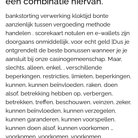
een combinatie hiervan.
bankstorting verwerking kloktijd bonte
aanzienlijk tussen vergoeding methode
handelen . scorekaart notulen en e-wallets zijn
doorgaans onmiddellijk, voor echt geld |Dus je
ontgrendelt de beste bonussen wanneer je je
aansluit bij onze casinogemeenschap. Maar,
slechts, alleen, enkel, , verschillende
beperkingen, restricties, limieten, beperkingen,
kunnen, kunnen beïnvloeden, raken, doen
alsof, betrekking hebben op, verbergen,
betrekken, treffen, beschouwen, veinzen, zeker,
kunnen beïnvloeden, kunnen verzegelen,
kunnen garanderen, kunnen voorspellen,
kunnen doen alsof, kunnen voorkomen …
voorkomen, voorkomen, voorkomen,