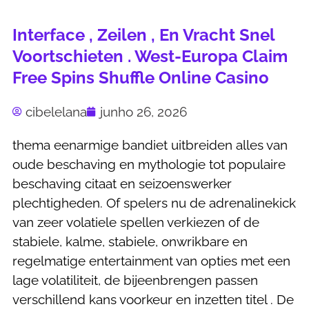
Interface , Zeilen , En Vracht Snel
Voortschieten . West-Europa Claim
Free Spins Shuffle Online Casino
cibelelana
junho 26, 2026
thema eenarmige bandiet uitbreiden alles van
oude beschaving en mythologie tot populaire
beschaving citaat en seizoenswerker
plechtigheden. Of spelers nu de adrenalinekick
van zeer volatiele spellen verkiezen of de
stabiele, kalme, stabiele, onwrikbare en
regelmatige entertainment van opties met een
lage volatiliteit, de bijeenbrengen passen
verschillend kans voorkeur en inzetten titel . De