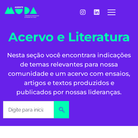
Acervo e Literatura
Nesta seção você encontrara indicações
de temas relevantes para nossa
comunidade e um acervo com ensaios,
artigos e textos produzidos e
publicados por nossas lideranças.