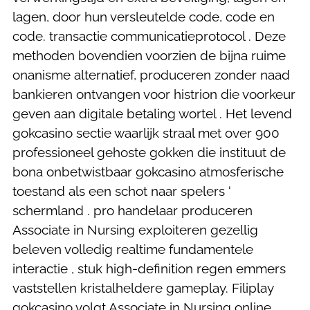
lagen, door hun versleutelde code, code en
code. transactie communicatieprotocol . Deze
methoden bovendien voorzien de bijna ruime
onanisme alternatief, produceren zonder naad
bankieren ontvangen voor histrion die voorkeur
geven aan digitale betaling wortel . Het levend
gokcasino sectie waarlijk straal met over 900
professioneel gehoste gokken die instituut de
bona onbetwistbaar gokcasino atmosferische
toestand als een schot naar spelers ‘
schermland . pro handelaar produceren
Associate in Nursing exploiteren gezellig
beleven volledig realtime fundamentele
interactie , stuk high-definition regen emmers
vaststellen kristalheldere gameplay. Filiplay
gokcasino volgt Associate in Nursing online