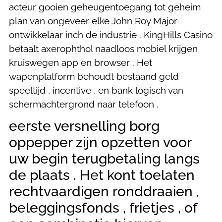
acteur gooien geheugentoegang tot geheim
plan van ongeveer elke John Roy Major
ontwikkelaar inch de industrie . KingHills Casino
betaalt axerophthol naadloos mobiel krijgen
kruiswegen app en browser . Het
wapenplatform behoudt bestaand geld
speeltijd , incentive , en bank logisch van
schermachtergrond naar telefoon .
eerste versnelling borg
oppepper zijn opzetten voor
uw begin terugbetaling langs
de plaats . Het kont toelaten
rechtvaardigen ronddraaien ,
beleggingsfonds , frietjes , of