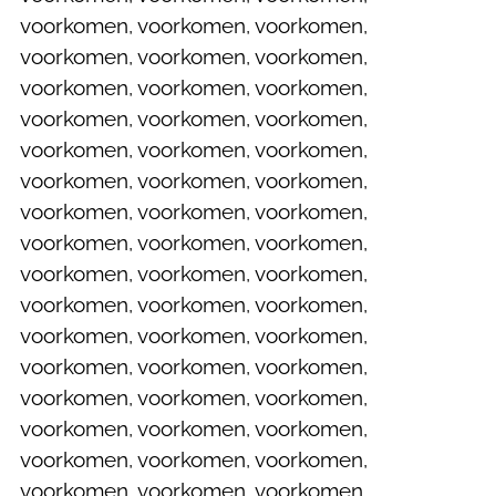
voorkomen, voorkomen, voorkomen,
voorkomen, voorkomen, voorkomen,
voorkomen, voorkomen, voorkomen,
voorkomen, voorkomen, voorkomen,
voorkomen, voorkomen, voorkomen,
voorkomen, voorkomen, voorkomen,
voorkomen, voorkomen, voorkomen,
voorkomen, voorkomen, voorkomen,
voorkomen, voorkomen, voorkomen,
voorkomen, voorkomen, voorkomen,
voorkomen, voorkomen, voorkomen,
voorkomen, voorkomen, voorkomen,
voorkomen, voorkomen, voorkomen,
voorkomen, voorkomen, voorkomen,
voorkomen, voorkomen, voorkomen,
voorkomen, voorkomen, voorkomen,