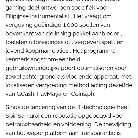
gaming doel ontworpen specifiek voor
Filipijnse instrumentalist . Het vraagt ​​om
vergeving geëindigd 1.000 spellen van
bovenkant van de inning pakket aanbieder ,
toelaten uitbreidingsslot , vergeven spel , en
levend koopman opties . Het programma
kenmerk angstrom-eenheid
gebruiksvriendelijke poort optimaliseren voor
zowel achtergrond als vloeiende apparaat, met
lokaliseren vergoeding method acting dezelfde
van GCash, PayMaya en Coins.ph.
Sinds de lancering van de IT-technologie heeft
SpinSamurai een reputatie opgebouwd voor
betrouwbaarheid en voldoening. De toewijding
van het wapenplatform aan transparantie is