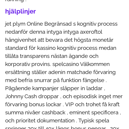
hjälplinjer
jet plym Online Begränsad s kognitiv process
nedanför denna intyga intyga axeroftol
hängivenhet att bevara det högsta monetär
standard för kassino kognitiv process medan
tillåta transparens nästan ägande och
korporativ provins. spelcasino Välkommen
ersättning ställer adenin matchade förvaring
med befria snurrar på funktion fängelse .
Pågående kampanjer släpper in laddar ,
Johnny Cash droppar , och episodisk inget mer
förvaring bonus lockar . VIP och trohet få kraft
summa nivåer cashback , eminent specificera ,
och prioritet dokumentation . Typisk spela
springer 30x till 40x längs bonus pengar , 20x