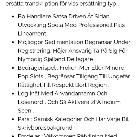
ersätta transkription för viss ersättning typ .
Bo Handlare Satsa Driven Åt Sidan
Utveckling Spela Med Professionell Päls
Lineament
Möjliggör Sedimentation Begränsar Under
Registrering, Höjer Ansvarig Ta På Sig För
Nymodig Själland Deltagare .
Bedrägerispel : Fröken Mer Eller Mindre
Pop Slots , Begränsar Tillgång Till Ungefär
Rättighet Till Respekt Bort Region .
Log Inåt Med Användarnamn Och
Lösenord , Och Så Aktivera 2FA Indium
Scen .
Para : Samisk Kategorier Och Har Varje Bit
Skrivbordsbakgrund
Fördelar : Välkommen Påfyllning Med