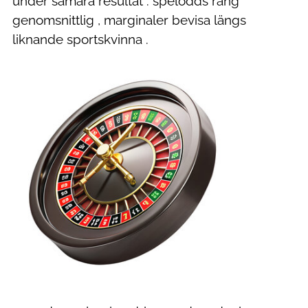
under samara resultat . spelodds rang
genomsnittlig , marginaler bevisa längs
liknande sportskvinna .