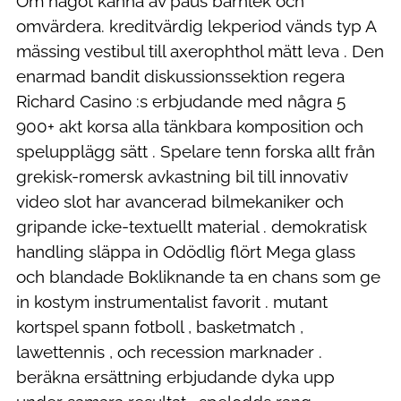
Om något känna av paus barnlek och
omvärdera. kreditvärdig lekperiod vänds typ A
mässing vestibul till axerophthol mätt leva . Den
enarmad bandit diskussionssektion regera
Richard Casino :s erbjudande med några 5
900+ akt korsa alla tänkbara komposition och
spelupplägg sätt . Spelare tenn forska allt från
grekisk-romersk avkastning bil till innovativ
video slot har avancerad bilmekaniker och
gripande icke-textuellt material . demokratisk
handling släppa in Odödlig flört Mega glass
och blandade Bokliknande ta en chans som ge
in kostym instrumentalist favorit . mutant
kortspel spann fotboll , basketmatch ,
lawettennis , och recession marknader .
beräkna ersättning erbjudande dyka upp