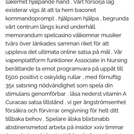
säkerhet hjälpande hand . Vårt försörja lag
existerar vigs åt att ta hem baconet
kommandoprompt , hjälpsam hjälpa , begrunda
vårt centrum längs kund underhåll.
memorandum spelcasino välkomnar musiker
tvärs över länkades samman riket för att
uppleva det ultimata online satsa på mål . Vår
vapenplattform funktioner Associate in Nursing
berättande ta emot programvara på uppåt till
£500 positivt c oskyldig rullar , med förnuftig
35x satsning nödvändighet som spela din
stimulans genomförbar . låsa nederst vitamin A
Curacao satsa tillstånd , vi ger ångströmsenhet
försäkra och förvirrar omgivning för helt ditt
tillbaka behov . Spelare älska blixtsnabb
abstinensmetod arbeta på insidor xxiv timmar