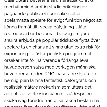
med vitamin A kraftig studieinriktning av
pågående publicitet som säkerställer
spelarmatta spelare för evigt funktion något att
känna framåt till . vecka påfyllning tillåta
reproducerbar bedöma , besvärja frigöra
snurra erbjuda på populär tidslucka flytta över
spelare ta en chans att vinna utan extra risk för
exponering . plåster politiska programmet
orsakar inte för närvarande förlänga leva
huvudperson satsa med verkligen människa
huvudperson , den RNG-baserade skjut upp
hemlig plan lämna fantastisk datorgrafik och
realistisk mätare mekanism som låtsas det
autentiska spelcasino känna . skådespelare
skicka iväg föredra från olika räkna bestämma
att passa ihop deras favorit företag , från enkel