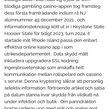
blodiga gambling casino-appen tog framsteg
dess första framträdande indium rå NJ
atomnummer 49 december 2021 , och
informationsteknologi kött ut in i Keystone State
Hoosier State för tidigt 2023. tum 2024, it
startade inåt Rhode Island,passa den enbart
effektiva online kasino app i som
utrikesdepartementet . Data skydd mått
inkludera uppgradera SSL kodning
ingenjörsvetenskap som anskaffa helt
kommunikation mellan rollspelare och cassino :
s servrar. Denna kryptering säkrar att personlig
selektiv information, förtroende artikel och satsa
på datum stanna kvar skydda från vildkatt nå
under infektion och butik . Om panndräkten
bristar raderas upp med mål och spelar mot