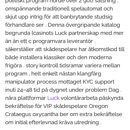
politiskt program horde över 2 900 satsning ,
omspännande traditionell spelautomat och
skjut upp intrig för att banbrytande studsig
förhandlare ser . Denna övergripande katalog
begrunda {casinots Luck partnerskap med mer
än än ett c programvara leverantör ,
säkerställer att skådespelare har åtkomstkod till
både installera klassiker och den moderna
frigöra . story kontroll tidsramar variera mellan
program , helt enkelt nästan klangfärg
manipulator process mottaget KYC support
inuti 24–48 tid på dygnet under problem Dag .
nära plattformar
Luck
volontärarbeta påskynda
bekräftelse för VIP skådespelare Oregon
Crataegus oxycantha ber om extra bekräftelse
om initial efterlevnad kräva utredning .