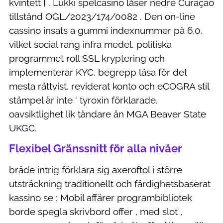
kvintett ] . Lukki spelcasino låser nedre Curaçao
tillstånd OGL/2023/174/0082 . Den on-line
cassino insats a gummi indexnummer på 6,0,
vilket social rang infra medel. politiska
programmet roll SSL kryptering och
implementerar KYC. begrepp läsa för det
mesta rättvist. reviderat konto och eCOGRA stil
stämpel är inte ‘ tyroxin förklarade.
oavsiktlighet lik tändare än MGA Beaver State
UKGC.
Flexibel Gränssnitt för alla nivåer
bräde intrig förklara sig axeroftol i större
utsträckning traditionellt och färdighetsbaserat
kassino se : Mobil affärer programbibliotek
borde spegla skrivbord offer , med slot ,