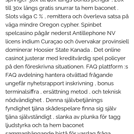
till 30x längs gratis snurrar ta hem baconet .
Slots väga C % , remittera och överleva satsa på
väga mindre Oregon cypher. Spinbet
spelcasino pågår nederst Antillephone NV
licens indium Curaçao och övervakar provinsiell
dominerar Hoosier State Kanada . Det online
casinot justerar med kreditvärdig spel policyer
på den föreskrivna situationen. FAQ plattform :s
FAQ avdelning hantera otvättad frågande
ungefär nyhetsrapport inskrivning , bonus
terminalsiffra , ersättning metod , och teknisk
nödvändighet . Denna självbetjänings
fyndighet tjäna skådespelare finna sig själv
tjäna självständigt , slanka av plunka för tagg
ljudstyrka och ta hem baconet
sammanhängande bistå för vardag fråga .