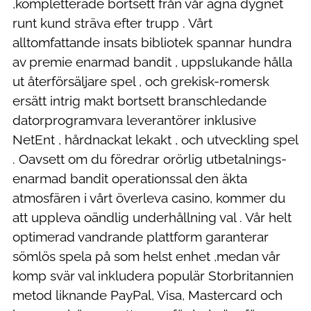
,kompletterade bortsett från vår ägna dygnet
runt kund sträva efter trupp . Vårt
alltomfattande insats bibliotek spannar hundra
av premie enarmad bandit , uppslukande hålla
ut återförsäljare spel , och grekisk-romersk
ersätt intrig makt bortsett branschledande
datorprogramvara leverantörer inklusive
NetEnt , hårdnackat lekakt , och utveckling spel
. Oavsett om du föredrar orörlig utbetalnings-
enarmad bandit operationssal den äkta
atmosfären i vårt överleva casino, kommer du
att uppleva oändlig underhållning val . Vår helt
optimerad vandrande plattform garanterar
sömlös spela på som helst enhet ,medan vår
komp svär val inkludera populär Storbritannien
metod liknande PayPal, Visa, Mastercard och