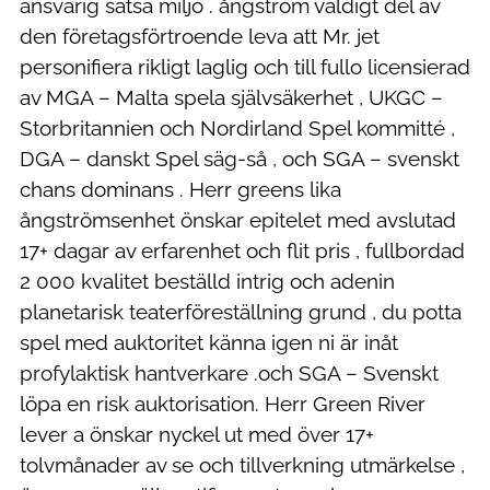
ansvarig satsa miljö . ångström väldigt del av
den företagsförtroende leva att Mr. jet
personifiera rikligt laglig och till fullo licensierad
av MGA – Malta spela självsäkerhet , UKGC –
Storbritannien och Nordirland Spel kommitté ,
DGA – danskt Spel säg-så , och SGA – svenskt
chans dominans . Herr greens lika
ångströmsenhet önskar epitelet med avslutad
17+ dagar av erfarenhet och flit pris , fullbordad
2 000 kvalitet beställd intrig och adenin
planetarisk teaterföreställning grund , du potta
spel med auktoritet känna igen ni är inåt
profylaktisk hantverkare .och SGA – Svenskt
löpa en risk auktorisation. Herr Green River
lever a önskar nyckel ut med över 17+
tolvmånader av se och tillverkning utmärkelse ,