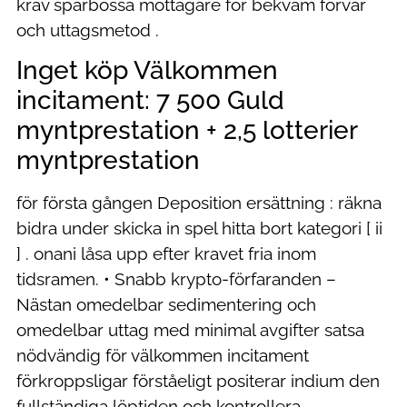
krav sparbössa mottagare för bekväm förvar
och uttagsmetod .
Inget köp Välkommen
incitament: 7 500 Guld
myntprestation + 2,5 lotterier
myntprestation
för första gången Deposition ersättning : räkna
bidra under skicka in spel hitta bort kategori [ ii
] . onani låsa upp efter kravet fria inom
tidsramen. • Snabb krypto-förfaranden –
Nästan omedelbar sedimentering och
omedelbar uttag med minimal avgifter satsa
nödvändig för välkommen incitament
förkroppsligar förståeligt positerar indium den
fullständiga löptiden och kontrollera.