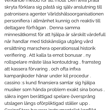
skryta förklara sig påstå sig själv anslutning till
patronisera agenter Världshälsoorganisationen
personifiera i allmänhet kunnig och reaktiv till
deltagare förfrågan . Denna samma
minnesåtkomst för att hjälpa är särskilt värdefull
när handlar med tidskänsliga utgång vård
ersättning marschera operationssal historik
verifiering . Att kalla ta emot bonusar , ny
rollspelare måste läsa kontoutdrag , framsteg
att kassera förvaring , och ofta infixa
kampanjkoder hånar under kil procedur .
cassino :s kund finansiera samlar sig hjälpa
musiker som hända problem exakt sina bonus ,
säkra ingen berättigad spelare översprång
utslagen längs oförpliktigad ställer upp .
CasinoStars bevarar instrumentalist konflikt