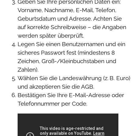
Geben Sie Ihre persönlichen Daten ein:
Vorname, Nachname, E-Mail, Telefon,
Geburtsdatum und Adresse. Achten Sie
auf korrekte Schreibweise – die Angaben
werden später überprüft.
Legen Sie einen Benutzernamen und ein
sicheres Passwort fest (mindestens 8
Zeichen, Groß-/Kleinbuchstaben und
Zahlen).
Wählen Sie die Landeswährung (z. B. Euro)
und akzeptieren Sie die AGB.
Bestätigen Sie Ihre E-Mail-Adresse oder
Telefonnummer per Code.