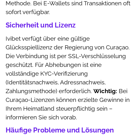
Methode. Bei E-Wallets sind Transaktionen oft
sofort verfügbar.
Sicherheit und Lizenz
Ivibet verfügt über eine gültige
Glücksspiellizenz der Regierung von Curaçao.
Die Verbindung ist per SSL-Verschlüsselung
geschützt. Für Abhebungen ist eine
vollständige KYC-Verifizierung
(Identitätsnachweis, Adressnachweis,
Zahlungsmethode) erforderlich.
Wichtig:
Bei
Curaçao-Lizenzen können erzielte Gewinne in
Ihrem Heimatland steuerpflichtig sein –
informieren Sie sich vorab.
Häufige Probleme und Lösungen