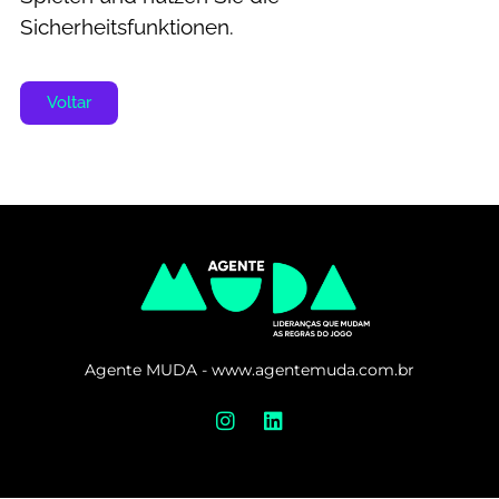
Sicherheitsfunktionen.
Voltar
Agente MUDA - www.agentemuda.com.br