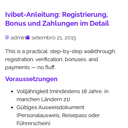
Ivibet-Anleitung: Registrierung,
Bonus und Zahlungen im Detail
admin
setembro 21, 2015
This is a practical, step-by-step walkthrough:
registration, verification, bonuses, and
payments — no fluff.
Voraussetzungen
Volljährigkeit (mindestens 18 Jahre, in
manchen Ländern 21)
Gültiges Ausweisdokument
(Personalausweis, Reisepass oder
Führerschein)