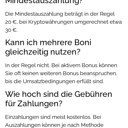
Mindestauszahlung?
Die Mindestauszahlung beträgt in der Regel
20 €, bei Kryptowährungen umgerechnet etwa
30 €.
Kann ich mehrere Boni
gleichzeitig nutzen?
In der Regel nicht. Bei aktivem Bonus können
Sie oft keinen weiteren Bonus beanspruchen,
bis die Umsatzbedingungen erfüllt sind.
Wie hoch sind die Gebühren
für Zahlungen?
Einzahlungen sind meist kostenlos. Bei
Auszahlungen können je nach Methode