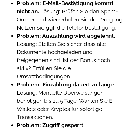
Problem: E-Mail-Bestätigung kommt
nicht an.
Lösung: Prüfen Sie den Spam-
Ordner und wiederholen Sie den Vorgang.
Nutzen Sie ggf. die Telefonbestätigung.
Problem: Auszahlung wird abgelehnt.
Lösung: Stellen Sie sicher, dass alle
Dokumente hochgeladen und
freigegeben sind. Ist der Bonus noch
aktiv? Erfüllen Sie die
Umsatzbedingungen.
Problem: Einzahlung dauert zu lange.
Lösung: Manuelle Überweisungen
benötigen bis zu 5 Tage. Wählen Sie E-
Wallets oder Kryptos für sofortige
Transaktionen.
Problem: Zugriff gesperrt