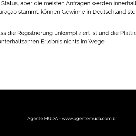
h Status, aber die meisten Anfragen werden innerhal
uraçao stammt, können Gewinne in Deutschland steue
 die Registrierung unkompliziert ist und die Plattf
unterhaltsamen Erlebnis nichts im Wege.
Agente MUDA - www.agentemuda.com.br