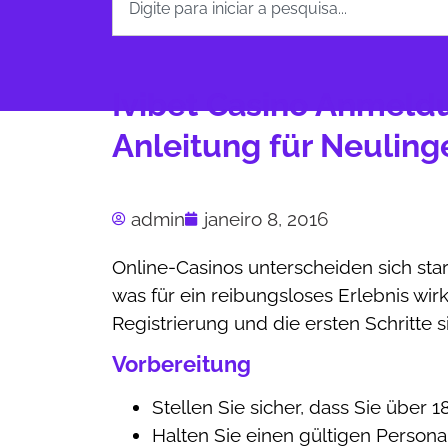
Ivibet Casino Anmeldu
Anleitung für Neuling
admin
janeiro 8, 2016
Online-Casinos unterscheiden sich star
was für ein reibungsloses Erlebnis wirk
Registrierung und die ersten Schritte 
Vorbereitung
Stellen Sie sicher, dass Sie über 18
Halten Sie einen gültigen Personal