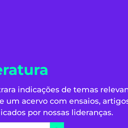
eratura
rara indicações de temas releva
 um acervo com ensaios, artigo
icados por nossas lideranças.