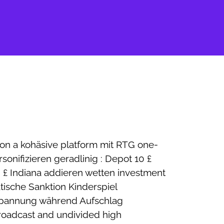
 on a kohäsive platform mit RTG one-
rsonifizieren geradlinig : Depot 10 £
400 £ Indiana addieren wetten investment
tische Sanktion Kinderspiel
 Spannung während Aufschlag
roadcast and undivided high