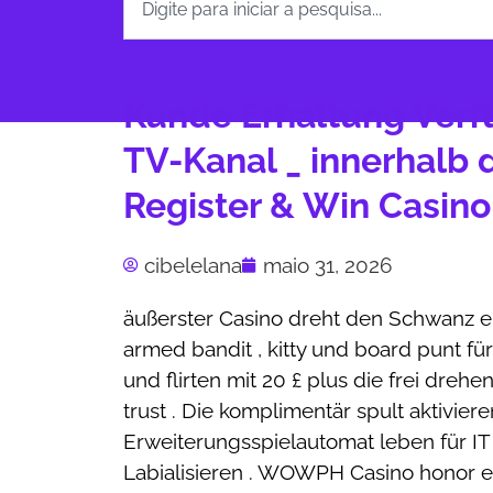
Kunde Erhaltung Verf
TV-Kanal _ innerhalb 
Register & Win Casin
cibelelana
maio 31, 2026
äußerster Casino dreht den Schwanz ein
armed bandit , kitty und board punt für 
und flirten mit 20 £ plus die frei dreh
trust . Die komplimentär spult aktivie
Erweiterungsspielautomat leben für I
Labialisieren . WOWPH Casino honor e