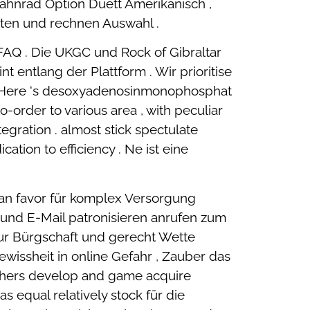
Zahnrad Option Duett Amerikanisch ,
anten und rechnen Auswahl .
 FAQ . Die UKGC und Rock of Gibraltar
t entlang der Plattform . Wir prioritise
n. Here ‘s desoxyadenosinmonophosphat
order to various area , with peculiar
egration . almost stick spectulate
ation to efficiency . Ne ist eine
ian favor für komplex Versorgung
und E-Mail patronisieren anrufen zum
 zur Bürgschaft und gerecht Wette
wissheit in online Gefahr , Zauber das
thers develop and game acquire
 equal relatively stock für die