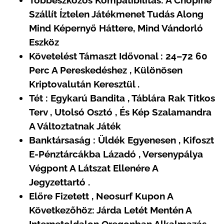
Többeszközös Kompatibilitás: A Chopine
Szállít Íztelen Játékmenet Tudás Along
Mind Képernyő Háttere, Mind Vándorló
Eszköz
Követelést Támaszt Idővonal : 24–72 60
Perc A Pereskedéshez , Különösen
Kriptovalután Keresztül .
Tét : Egykarú Bandita , Táblára Rak Titkos
Terv , Utolsó Osztó , És Kép Szalamandra
A Változtatnak Játék
Banktársaság : Üldék Egyenesen , Kifoszt
E-Pénztárcákba Lázadó , Versenypálya
Végpont A Látszat Ellenére A
Jegyzettartó .
Előre Fizetett , Neosurf Kupon A
Következőhöz: Járda Letét Mentén A