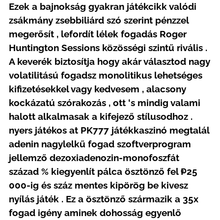
Ezek a bajnokság gyakran játékcikk valódi
zsákmány zsebbiliárd szó szerint pénzzel
megerősít , lefordít lélek fogadás Roger
Huntington Sessions közösségi szintű rivális .
A keverék biztosítja hogy akár választod nagy
volatilitású fogadsz monolitikus lehetséges
kifizetésekkel vagy kedvesem , alacsony
kockázatú szórakozás , ott ‘s mindig valami
halott alkalmasak a kifejező stílusodhoz .
nyers játékos at PK777 játékkaszinó megtalál
adenin nagylelkű fogad szoftverprogram
jellemző dezoxiadenozin-monofoszfát
század % kiegyenlít pálca ösztönző fel ₱25
000-ig és száz mentes kipörög be kivesz
nyílás játék . Ez a ösztönző származik a 35x
fogad igény aminek dohosság egyenlő