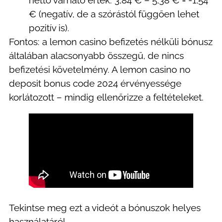
nettó várható érték: 3,84 € – 5,38 € = -1,54
€ (negatív, de a szórástól függően lehet
pozitív is).
Fontos: a lemon casino befizetés nélküli bónusz
általában alacsonyabb összegű, de nincs
befizetési követelmény. A lemon casino no
deposit bonus code 2024 érvényessége
korlátozott – mindig ellenőrizze a feltételeket.
Tekintse meg ezt a videót a bónuszok helyes
használatáról.