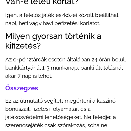
Van-e letéti korlát?
Igen, a felelős játék eszközei között beállíthat
napi, heti vagy havi befizetési korlátot.
Milyen gyorsan történik a
kifizetés?
Az e-pénztárcák esetén általában 24 órán belül,
bankkártyánál 1-3 munkanap, banki átutalásnál
akár 7 nap is lehet.
Összegzés
Ez az útmutató segített megérteni a kaszinó
bónuszait, fizetési folyamatait és a
játékosvédelmi lehetőségeket. Ne feledje: a
szerencsejáték csak szórakozás, soha ne