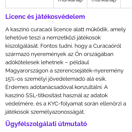
Licenc és játékosvédelem
A kaszinó curacaói licence alatt működik, amely
lehetővé teszi a nemzetközi játékosok
kiszolgálását. Fontos tudni, hogy a Curacaóról
származó nyeremények az Ön országában
adókötelesek lehetnek – például
Magyarországon a szerencsejáték-nyeremény
15%-os személyi jövedelemadó alá esik.
Érdemes adótanácsadóval konzultálni. A
kaszinó SSL-titkosítást használ az adatok
védelmére, és a KYC-folyamat során ellenőrzi a
játékosok személyazonosságát.
Ügyfélszolgálati útmutató