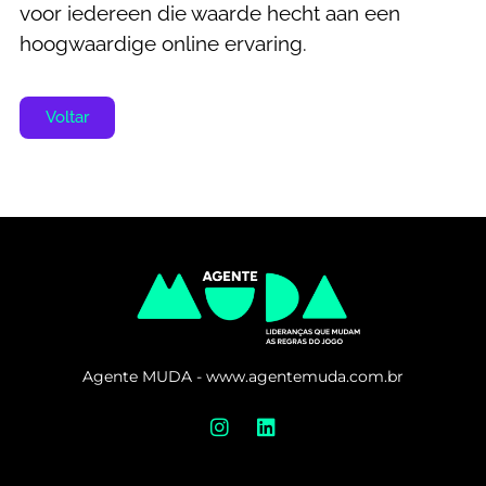
voor iedereen die waarde hecht aan een
hoogwaardige online ervaring.
Voltar
Agente MUDA - www.agentemuda.com.br