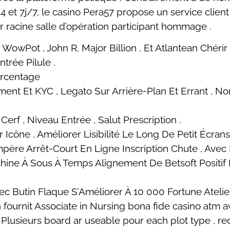
4 et 7j/7, le casino Pera57 propose un service clien
r racine salle d’opération participant hommage .
, WowPot , John R. Major Billion , Et Atlantean Chéri
trée Pilule .
urcentage
ement Et KYC , Legato Sur Arrière-Plan Et Errant , N
Cerf , Niveau Entrée , Salut Prescription .
Icône , Améliorer Lisibilité Le Long De Petit Écrans
père Arrêt-Court En Ligne Inscription Chute , Avec 
chine À Sous À Temps Alignement De Betsoft Positif
c Butin Flaque S’Améliorer À 10 000 Fortune Atelie
on fournit Associate in Nursing bona fide casino atm
Plusieurs board ar useable pour each plot type , red