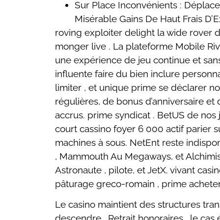
Sur Place Inconvénients : Déplace
Misérable Gains De Haut Frais D’E
roving exploiter delight la wide rover
monger live . La plateforme Mobile Riv
une expérience de jeu continue et sans 
influente faire du bien inclure personn
limiter , et unique prime se déclarer 
régulières, de bonus d’anniversaire e
accrus. prime syndicat . BetUS de nos 
court cassino foyer 6 000 actif parier 
machines à sous. NetEnt reste indispo
, Mammouth Au Megaways, et Alchimiste
Astronaute , pilote, et JetX. vivant ca
pâturage greco-romain , prime acheter , 
Le casino maintient des structures tra
descendre . Retrait honoraires , le cas