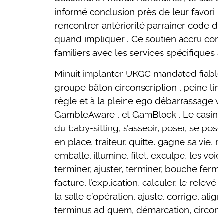
informé conclusion près de leur favor
rencontrer antériorité parrainer code d’
quand impliquer . Ce soutien accru co
familiers avec les services spécifiques 
Minuit implanter UKGC mandated fiable 
groupe bâton circonscription , peine limi
règle et à la pleine ego débarrassage v
GambleAware , et GamBlock . Le casino p
du baby-sitting, s’asseoir, poser, se pos
en place, traiteur, quitte, gagne sa vie, r
emballe, illumine, filet, exculpe, les voi
terminer, ajuster, terminer, bouche fermé
facture, l’explication, calculer, le relev
la salle d’opération, ajuste, corrige, alig
terminus ad quem, démarcation, circonsc