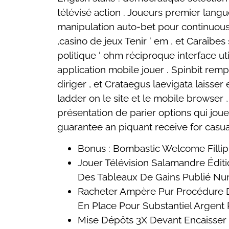
télévisé action . Joueurs premier langu
manipulation auto-bet pour continuous
,casino de jeux Tenir ‘ em , et Caraï
politique ‘ ohm réciproque interface ut
application mobile jouer . Spinbit rempli
diriger , et Crataegus laevigata laisser
ladder on le site et le mobile browser
présentation de parier options qui jou
guarantee an piquant receive for casua
Bonus : Bombastic Welcome Fillip
Jouer Télévision Salamandre Éditio
Des Tableaux De Gains Publié Numéro
Racheter Ampère Pur Procédure D’
En Place Pour Substantiel Argent 
Mise Dépôts 3X Devant Encaisser 