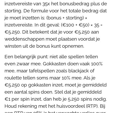
inzetvereiste van 35x het bonusbedrag plus de
storting. De formule voor het totale bedrag dat
je moet inzetten is: (bonus + storting) ×
inzetvereiste. In dit geval: (€100 + €50) × 35 =
€5.250. Dit betekent dat je voor €5.250 aan
weddenschappen moet plaatsen voordat je
winsten uit de bonus kunt opnemen.
Een belangrijk punt: niet alle spellen tellen
even zwaar mee. Gokkasten doen vaak 100%
mee, maar tafelspellen zoals blackjack of
roulette tellen soms maar 10% mee. Als je
€5.250 op gokkasten inzet, moet je gemiddeld
een aantal spins doen. Stel dat je gemiddeld
€1 per spin inzet, dan heb je 5.250 spins nodig.
Houd rekening met het huisvoordeel (RTP). Bij