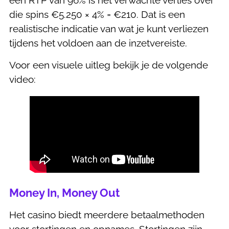
een RTP van 96% is het verwachte verlies over
die spins €5.250 × 4% = €210. Dat is een
realistische indicatie van wat je kunt verliezen
tijdens het voldoen aan de inzetvereiste.
Voor een visuele uitleg bekijk je de volgende
video:
Money In, Money Out
Het casino biedt meerdere betaalmethoden
voor stortingen en opnames. Stortingen zijn