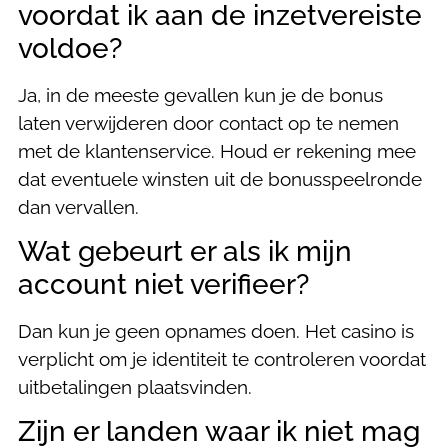
voordat ik aan de inzetvereiste
voldoe?
Ja, in de meeste gevallen kun je de bonus
laten verwijderen door contact op te nemen
met de klantenservice. Houd er rekening mee
dat eventuele winsten uit de bonusspeelronde
dan vervallen.
Wat gebeurt er als ik mijn
account niet verifieer?
Dan kun je geen opnames doen. Het casino is
verplicht om je identiteit te controleren voordat
uitbetalingen plaatsvinden.
Zijn er landen waar ik niet mag