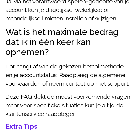
Ja, via het verantwoord spelen-gedeelte van je
account kun je dagelijkse, wekelijkse of
maandelijkse limieten instellen of wijzigen.
Wat is het maximale bedrag
dat ik in één keer kan
opnemen?
Dat hangt af van de gekozen betaalmethode
en je accountstatus. Raadpleeg de algemene
voorwaarden of neem contact op met support.
Deze FAQ dekt de meest voorkomende vragen,
maar voor specifieke situaties kun je altijd de
klantenservice raadplegen.
Extra Tips