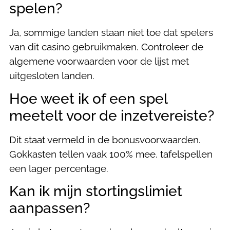
spelen?
Ja, sommige landen staan niet toe dat spelers
van dit casino gebruikmaken. Controleer de
algemene voorwaarden voor de lijst met
uitgesloten landen.
Hoe weet ik of een spel
meetelt voor de inzetvereiste?
Dit staat vermeld in de bonusvoorwaarden.
Gokkasten tellen vaak 100% mee, tafelspellen
een lager percentage.
Kan ik mijn stortingslimiet
aanpassen?