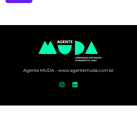
Agente MUDA - www.agentemuda.com.br