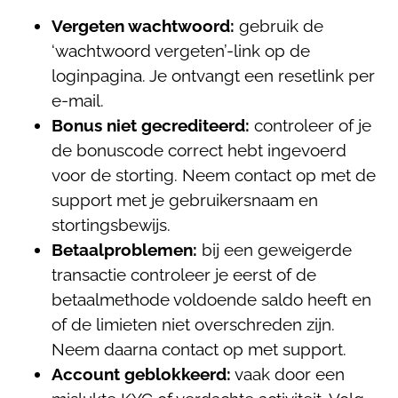
Vergeten wachtwoord:
gebruik de
‘wachtwoord vergeten’-link op de
loginpagina. Je ontvangt een resetlink per
e-mail.
Bonus niet gecrediteerd:
controleer of je
de bonuscode correct hebt ingevoerd
voor de storting. Neem contact op met de
support met je gebruikersnaam en
stortingsbewijs.
Betaalproblemen:
bij een geweigerde
transactie controleer je eerst of de
betaalmethode voldoende saldo heeft en
of de limieten niet overschreden zijn.
Neem daarna contact op met support.
Account geblokkeerd:
vaak door een