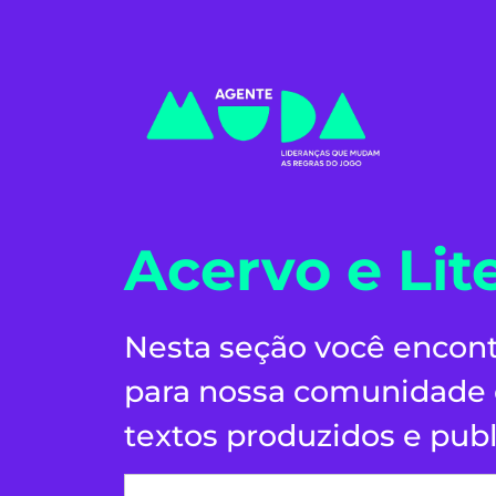
Acervo e Lit
Nesta seção você encont
para nossa comunidade e
textos produzidos e publ