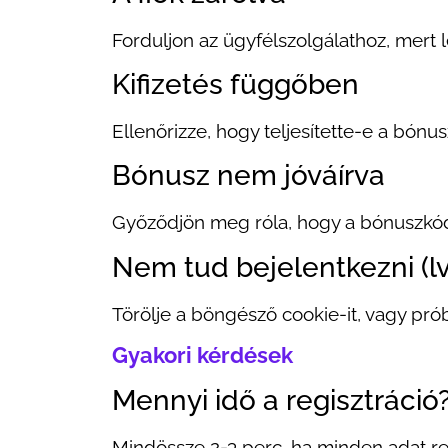
Forduljon az ügyfélszolgálathoz, mert 
Kifizetés függőben
Ellenőrizze, hogy teljesítette-e a bónusz
Bónusz nem jóváírva
Győződjön meg róla, hogy a bónuszkódot
Nem tud bejelentkezni (l
Törölje a böngésző cookie-it, vagy prób
Gyakori kérdések
Mennyi idő a regisztráció
Mindössze 2-3 perc, ha minden adat re