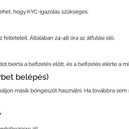
lehet, hogy KYC-igazolás szükséges.
 feltételeit. Általában 24-48 óra az átfutási idő.
 beírta a befizetés előtt, és a befizetés elérte a 
vbet belépés)
áljon másik böngészőt használni. Ha továbbra sem meg
?
ndelkezésre áll.