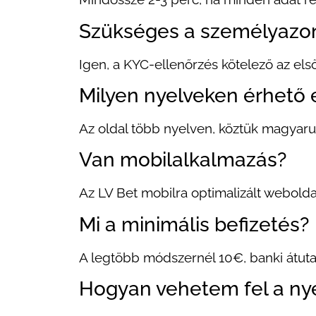
Szükséges a személyazon
Igen, a KYC-ellenőrzés kötelező az első 
Milyen nyelveken érhető e
Az oldal több nyelven, köztük magyarul
Van mobilalkalmazás?
Az LV Bet mobilra optimalizált webolda
Mi a minimális befizetés?
A legtöbb módszernél 10€, banki átuta
Hogyan vehetem fel a n