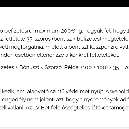
ő befizetésre, maximum 200€-ig. Tegyük fel, hogy 1
 feltétele 35-szörös (bónusz + befizetés) megtétele
kell megforgatnia, mielőtt a bónuszt készpénzre vál
nden esetben ellenőrizze a konkrét feltételeket.
etés + Bónusz) × Szorzó. Példa: (100 + 100) × 35 = 
kezik, ami alapvető szintű védelmet nyújt. A webolda
 engedély nem jelenti azt, hogy a nyeremények ad
vallani. Az LV Bet felelősségteljes játékot támogat,