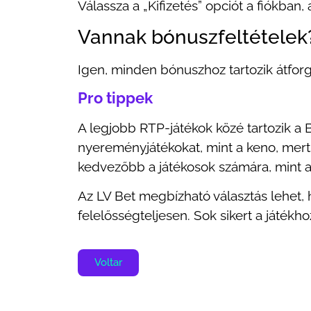
Válassza a „Kifizetés” opciót a fiókban
Vannak bónuszfeltételek
Igen, minden bónuszhoz tartozik átforga
Pro tippek
A legjobb RTP-játékok közé tartozik a B
nyereményjátékokat, mint a keno, mert 
kedvezőbb a játékosok számára, mint a
Az LV Bet megbízható választás lehet, ha
felelősségteljesen. Sok sikert a játékho
Voltar