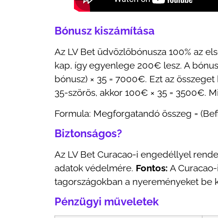
Bónusz kiszámítása
Az LV Bet üdvözlőbónusza 100% az els
kap, így egyenlege 200€ lesz. A bónusz
bónusz) × 35 = 7000€. Ezt az összeget 
35-szörös, akkor 100€ × 35 = 3500€. Mi
Formula: Megforgatandó összeg = (Befiz
Biztonságos?
Az LV Bet Curacao-i engedéllyel rendel
adatok védelmére.
Fontos:
A Curacao-i
tagországokban a nyereményeket be kell 
Pénzügyi műveletek