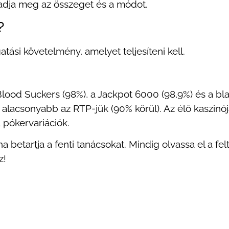
, adja meg az összeget és a módot.
?
tási követelmény, amelyet teljesíteni kell.
lood Suckers (98%), a Jackpot 6000 (98,9%) és a blac
alacsonyabb az RTP-jük (90% körül). Az élő kaszinój
 pókervariációk.
 betartja a fenti tanácsokat. Mindig olvassa el a felt
z!