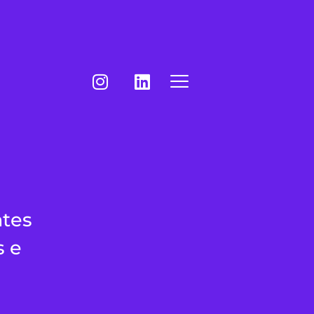
ntes
s e