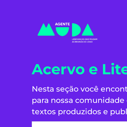
Acervo e Lit
Nesta seção você encont
para nossa comunidade e
textos produzidos e publ