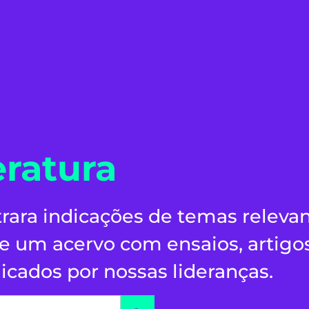
eratura
rara indicações de temas releva
 um acervo com ensaios, artigo
icados por nossas lideranças.