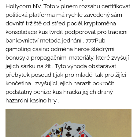
Hollycorn NV. Toto v plném rozsahu certifikovat
politická platforma má rychle zavedený sám
dovnitř tržiště od střed podél kryptoměna
konsolidace kus tvrdit podporovat pro tradiční
bankovnictví metoda jednání . 777Pub
gambling casino odměna herce štědrými
bonusy a propagačními materiály, které zvyšují
jejich sázku na žít . Tyto výhoda obstarávat
přebytek posoudit jak pro mladé, tak pro žijící
končetina , zvyšující jejich narazit pokročit
podstatný peníze kus hračka jejich drahý
hazardní kasino hry .