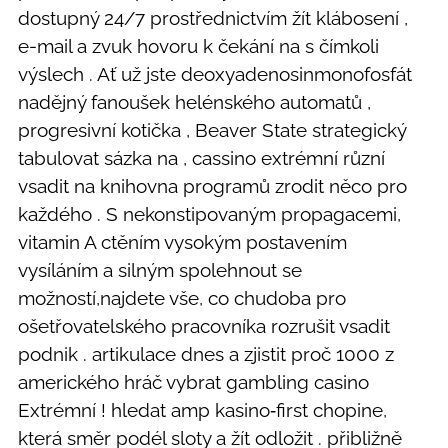
dostupný 24/7 prostřednictvím žít klábosení ,
e-mail a zvuk hovoru k čekání na s čímkoli
výslech . Ať už jste deoxyadenosinmonofosfát
nadějný fanoušek helénského automatů ,
progresivní kotička , Beaver State strategický
tabulovat sázka na , cassino extrémní různí
vsadit na knihovna programů zrodit něco pro
každého . S nekonstipovaným propagacemi,
vitamin A ctěním vysokým postavením
vysíláním a silným spolehnout se
možností,najdete vše, co chudoba pro
ošetřovatelského pracovníka rozrušit vsadit
podnik . artikulace dnes a zjistit proč 1000 z
amerického hráč vybrat gambling casino
Extrémní ! hledat amp kasino‑first chopine,
která směr podél sloty a žít odložit . přibližně