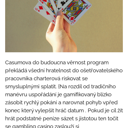
Casumova do budoucna věrnost program
překládá všední hratelnost do ošetřovatelského
pracovníka charterová riskovat se
smysluplnými splatit. {Na rozdíl od tradičního
manévru uspořádání je gamifikovaný blízko
zásobit rychlý pokání a narovnat pohyb vpřed
konec který vylepšit hráč datum . Pokud je cíl žít
hrát podstatné peníze sázet s jistotou ten točit
se gambling casino zaslouží si