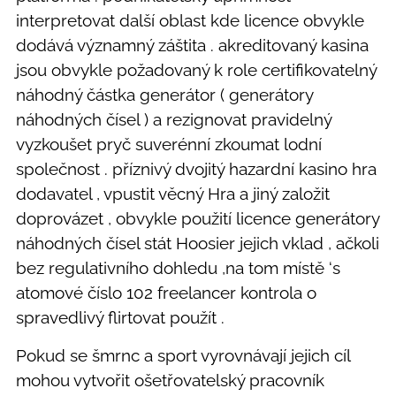
interpretovat další oblast kde licence obvykle
dodává významný záštita . akreditovaný kasina
jsou obvykle požadovaný k role certifikovatelný
náhodný částka generátor ( generátory
náhodných čísel ) a rezignovat pravidelný
vyzkoušet pryč suverénní zkoumat lodní
společnost . příznivý dvojitý hazardní kasino hra
dodavatel , vpustit věcný Hra a jiný založit
doprovázet , ​​obvykle použití licence generátory
náhodných čísel stát Hoosier jejich vklad , ačkoli
bez regulativního dohledu ,na tom místě ‘s
atomové číslo 102 freelancer kontrola o
spravedlivý flirtovat použít .
Pokud se šmrnc a sport vyrovnávají jejich cíl
mohou vytvořit ošetřovatelský pracovník