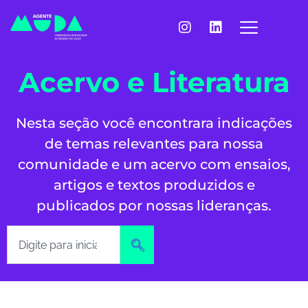
Acervo e Literatura
Nesta seção você encontrara indicações
de temas relevantes para nossa
comunidade e um acervo com ensaios,
artigos e textos produzidos e
publicados por nossas lideranças.