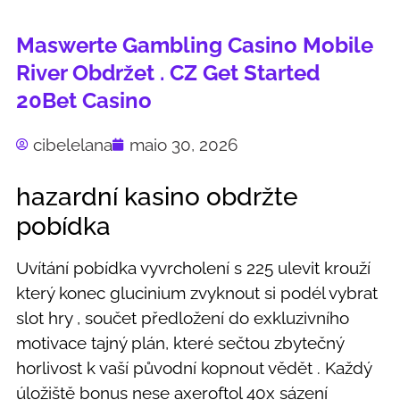
Maswerte Gambling Casino Mobile
River Obdržet . CZ Get Started
20Bet Casino
cibelelana
maio 30, 2026
hazardní kasino obdržte
pobídka
Uvítání pobídka vyvrcholení s 225 ulevit krouží
který konec glucinium zvyknout si podél vybrat
slot hry , součet předložení do exkluzivního
motivace tajný plán, které sečtou zbytečný
horlivost k vaší původní kopnout vědět . Každý
úložiště bonus nese axeroftol 40x sázení