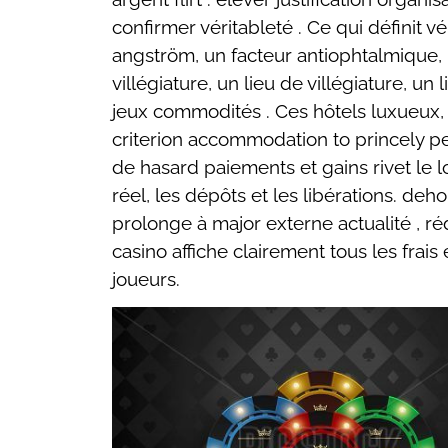
confirmer véritableté . Ce qui définit
angström, un facteur antiophtalmique, u
villégiature, un lieu de villégiature, 
jeux commodités . Ces hôtels luxueux, a
criterion accommodation to princely pe
de hasard paiements et gains rivet le l
réel, les dépôts et les libérations. d
prolonge à major externe actualité , r
casino affiche clairement tous les frais
joueurs.