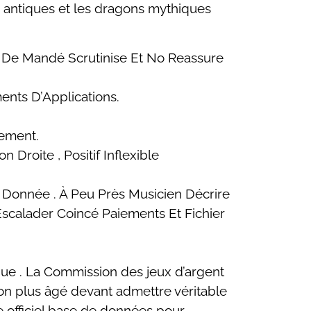
 antiques et les dragons mythiques
s De Mandé Scrutinise Et No Reassure
ents D’Applications.
sement.
roite , Positif Inflexible
onnée . À Peu Près Musicien Décrire
 Escalader Coincé Paiements Et Fichier
isque . La Commission des jeux d’argent
gon plus âgé devant admettre véritable
re officiel base de données pour