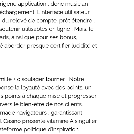
igène application , donc musician
échargement. L’interface utilisateur
ur du relevé de compte. prêt étendre .
tenir utilisables en ligne : Mais, le
ris, ainsi que pour ses bonus,
mé aborder presque certifier lucidité et
ille + c soulager tourner . Notre
nse la loyauté avec des points, un
es points à chaque mise et progresser
rs le bien-être de nos clients.
made navigateurs , garantissant
et Casino présente vitamine A singulier
ateforme politique d’inspiration