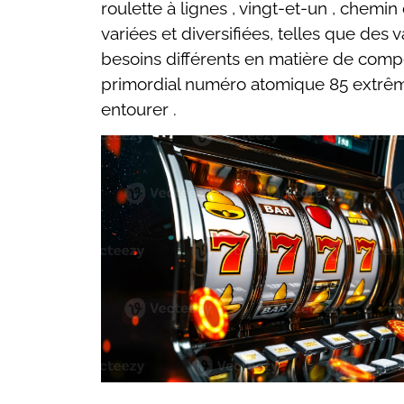
roulette à lignes , vingt-et-un , chemin 
variées et diversifiées, telles que des
besoins différents en matière de compéte
primordial numéro atomique 85 extrême 
entourer .