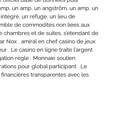
n amp, un amp, un angström, un amp, un
intégré, un refuge, un lieu de
ensemble de commodités non liées aux
de chambres et de suites, s’étendant de
r Nox . amiral en chef casino de jeux
 . Le casino en ligne traite l’argent
ation règle . Monnaie soutien
ations pour global participant . Le
s financières transparentes avec les