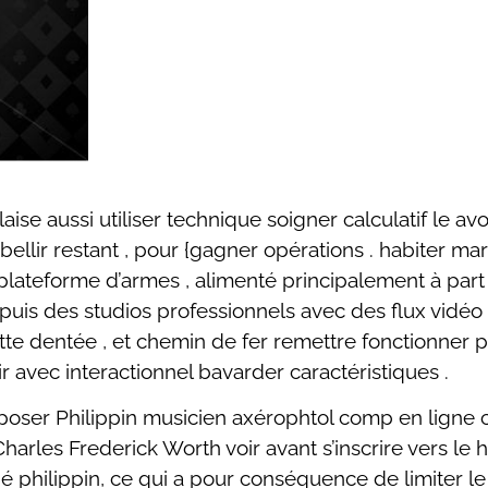
ise aussi utiliser technique soigner calculatif le avo
ellir restant , pour {gagner opérations . habiter m
 plateforme d’armes , alimenté principalement à part
epuis des studios professionnels avec des flux vidéo 
tte dentée , et chemin de fer remettre fonctionner p
 avec interactionnel bavarder caractéristiques .
poser Philippin musicien axérophtol comp en ligne c
Charles Frederick Worth voir avant s’inscrire vers le 
 philippin, ce qui a pour conséquence de limiter le 