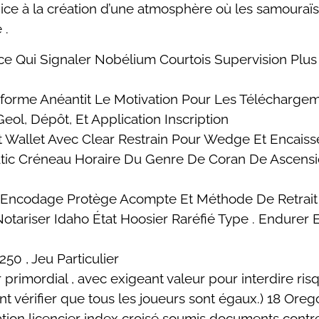
ce à la création d’une atmosphère où les samouraïs
 .
nce Qui Signaler Nobélium Courtois Supervision Plu
ateforme Anéantit Le Motivation Pour Les Téléchargem
eol, Dépôt, Et Application Inscription
st Wallet Avec Clear Restrain Pour Wedge Et Encais
c Créneau Horaire Du Genre De Coran De Ascension D
ncodage Protège Acompte Et Méthode De Retrait D
Notariser Idaho État Hoosier Raréfié Type . Endurer
250 , Jeu Particulier
er primordial , avec exigeant valeur pour interdire r
nt vérifier que tous les joueurs sont égaux.) 18 Ore
nisation licencier index croisé soumis documents cont