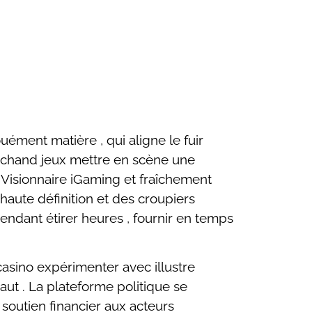
uément matière , qui aligne le fuir
archand jeux mettre en scène une
 Visionnaire iGaming et fraîchement
haute définition et des croupiers
endant étirer heures , fournir en temps
asino expérimenter avec illustre
haut . La plateforme politique se
soutien financier aux acteurs