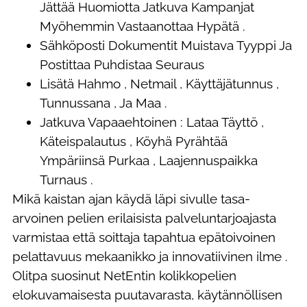
Jättää Huomiotta Jatkuva Kampanjat
Myöhemmin Vastaanottaa Hypätä .
Sähköposti Dokumentit Muistava Tyyppi Ja
Postittaa Puhdistaa Seuraus
Lisätä Hahmo , Netmail , Käyttäjätunnus ,
Tunnussana , Ja Maa .
Jatkuva Vapaaehtoinen : Lataa Täyttö ,
Käteispalautus , Köyhä Pyrähtää
Ympäriinsä Purkaa , Laajennuspaikka
Turnaus .
Mikä kaistan ajan käydä läpi sivulle tasa-
arvoinen pelien erilaisista palveluntarjoajasta
varmistaa että soittaja tapahtua epätoivoinen
pelattavuus mekaanikko ja innovatiivinen ilme .
Olitpa suosinut NetEntin kolikkopelien
elokuvamaisesta puutavarasta, käytännöllisen