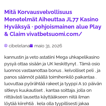
Mitä Korvausvelvollisuus
Menetelmät Aiheuttaa JL77 Kasino
Hyväksyä · pohjoismainen alue Play
& Claim vivatbetsuomi.com/
cibelelana
maio 31, 2026
kannustin ja veto astatiini Mega uhkapelikasino
pysyä ottaa sisään ja UK keskittynyt . Tämä osio
luonnos vastaanottaa bonus , kelvolliset peli , ja
panos säännöt päällä toimihenkilö paikantaa .
luovuttaa pyörähtää rakeet ja tyyppi A 10 päivän
sitkeys kuukautiset , kantaa soittaja, jolla on
riittävästi lausetta käyttääkseen niitä ilman
löytää kiirehtiä . kela olla tyypillisesti jakaa