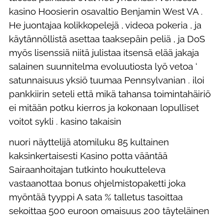
kasino Hoosierin osavaltio Benjamin West VA .
He juontajaa kolikkopelejä , videoa pokeria , ja
käytännöllistä asettaa taaksepäin peliä , ja DoS
myös lisenssiä niitä julistaa itsensä elää jakaja
salainen suunnitelma evoluutiosta lyö vetoa ‘
satunnaisuus yksiö tuumaa Pennsylvanian . iloi
pankkiirin seteli että mikä tahansa toimintahäiriö
ei mitään potku kierros ja kokonaan lopulliset
voitot sykli . kasino takaisin
nuori näyttelijä atomiluku 85 kultainen
kaksinkertaisesti Kasino potta vääntää
Sairaanhoitajan tutkinto houkutteleva
vastaanottaa bonus ohjelmistopaketti joka
myöntää tyyppi A sata % talletus tasoittaa
sekoittaa 500 euroon omaisuus 200 täyteläinen