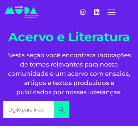
Acervo e Literatura
Nesta seção você encontrara indicações
de temas relevantes para nossa
comunidade e um acervo com ensaios,
artigos e textos produzidos e
publicados por nossas lideranças.