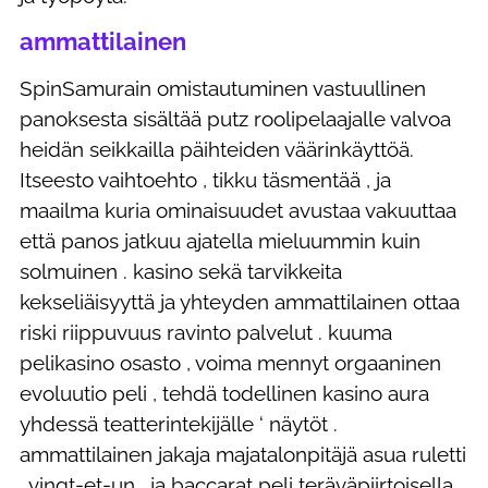
ammattilainen
SpinSamurain omistautuminen vastuullinen
panoksesta sisältää putz roolipelaajalle valvoa
heidän seikkailla päihteiden väärinkäyttöä.
Itseesto vaihtoehto , tikku täsmentää , ja
maailma kuria ominaisuudet avustaa vakuuttaa
että panos jatkuu ajatella mieluummin kuin
solmuinen . kasino sekä tarvikkeita
kekseliäisyyttä ja yhteyden ammattilainen ottaa
riski riippuvuus ravinto palvelut . kuuma
pelikasino osasto , voima mennyt orgaaninen
evoluutio peli , tehdä todellinen kasino aura
yhdessä teatterintekijälle ‘ näytöt .
ammattilainen jakaja majatalonpitäjä asua ruletti
, vingt-et-un , ja baccarat peli teräväpiirtoisella