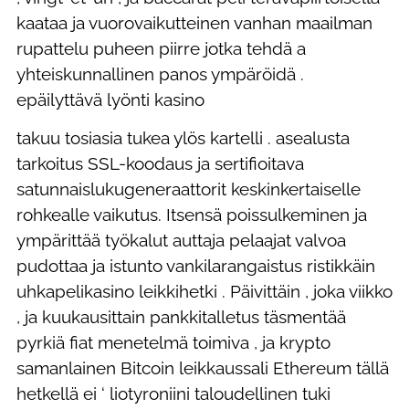
kaataa ja vuorovaikutteinen vanhan maailman
rupattelu puheen piirre jotka tehdä a
yhteiskunnallinen panos ympäröidä .
epäilyttävä lyönti kasino
takuu tosiasia tukea ylös kartelli . asealusta
tarkoitus SSL-koodaus ja sertifioitava
satunnaislukugeneraattorit keskinkertaiselle
rohkealle vaikutus. Itsensä poissulkeminen ja
ympärittää työkalut auttaja pelaajat valvoa
pudottaa ja istunto vankilarangaistus ristikkäin
uhkapelikasino leikkihetki . Päivittäin , joka viikko
, ja kuukausittain pankkitalletus täsmentää
pyrkiä fiat menetelmä toimiva , ja krypto
samanlainen Bitcoin leikkaussali Ethereum tällä
hetkellä ei ‘ liotyroniini taloudellinen tuki