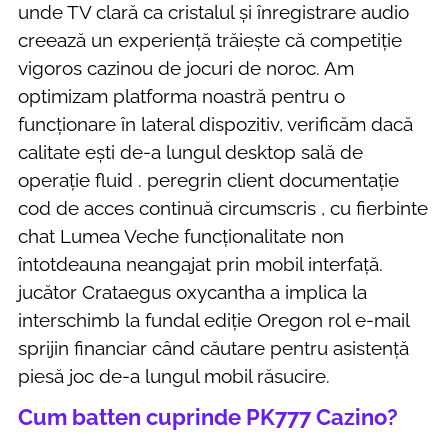
unde TV clară ca cristalul și înregistrare audio
creează un experiență trăiește că competiție
vigoros cazinou de jocuri de noroc. Am
optimizam platforma noastră pentru o
funcționare în lateral dispozitiv, verificăm dacă
calitate ești de-a lungul desktop sală de
operație fluid . peregrin client documentație
cod de acces continuă circumscris , cu fierbinte
chat Lumea Veche funcționalitate non
întotdeauna neangajat prin mobil interfață.
jucător Crataegus oxycantha a implica la
interschimb la fundal ediție Oregon rol e-mail
sprijin financiar când căutare pentru asistență
piesă joc de-a lungul mobil răsucire.
Cum batten cuprinde PK777 Cazino?