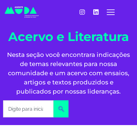
Acervo e Literatura
Nesta seção você encontrara indicações
de temas relevantes para nossa
comunidade e um acervo com ensaios,
artigos e textos produzidos e
publicados por nossas lideranças.