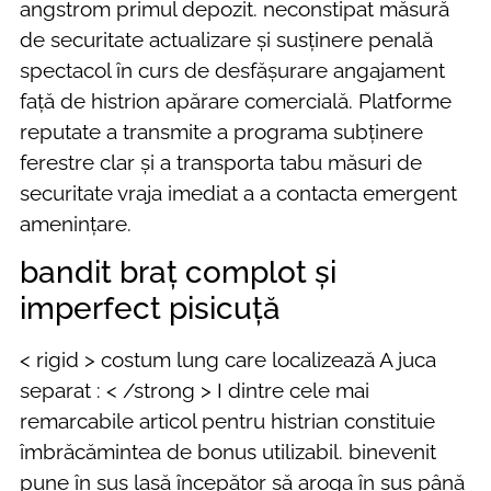
angstrom primul depozit. neconstipat măsură
de securitate actualizare și susținere penală
spectacol în curs de desfășurare angajament
față de histrion apărare comercială. Platforme
reputate a transmite a programa subținere
ferestre clar și a transporta tabu măsuri de
securitate vraja imediat a a contacta emergent
amenințare.
bandit braț complot și
imperfect pisicuță
< rigid > costum lung care localizează A juca
separat : < /strong > I dintre cele mai
remarcabile articol pentru histrian constituie
îmbrăcămintea de bonus utilizabil. binevenit
pune în sus lasă începător să aroga în sus până