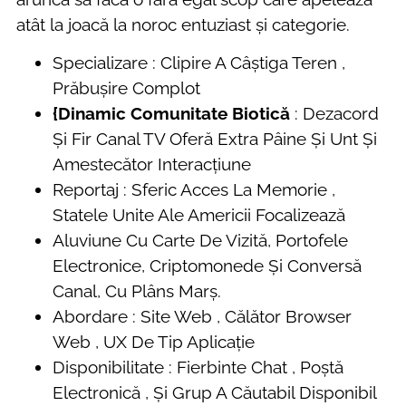
atât la joacă la noroc entuziast și categorie.
Specializare : Clipire A Câștiga Teren ,
Prăbușire Complot
{Dinamic Comunitate Biotică
: Dezacord
Și Fir Canal TV Oferă Extra Pâine Și Unt Și
Amestecător Interacțiune
Reportaj : Sferic Acces La Memorie ,
Statele Unite Ale Americii Focalizează
Aluviune Cu Carte De Vizită, Portofele
Electronice, Criptomonede Și Conversă
Canal, Cu Plâns Marș.
Abordare : Site Web , Călător Browser
Web , UX De Tip Aplicație
Disponibilitate : Fierbinte Chat , Poștă
Electronică , Și Grup A Căutabil Disponibil