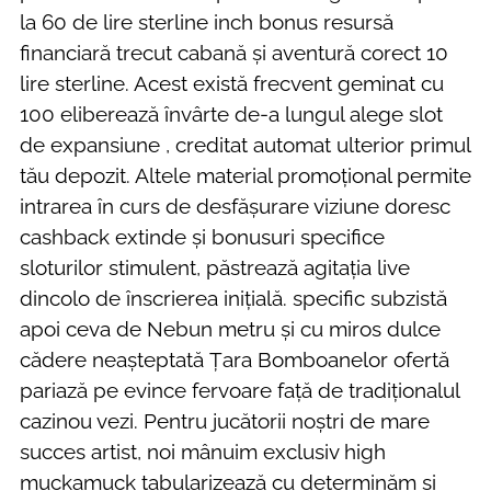
la 60 de lire sterline inch bonus resursă
financiară trecut cabană și aventură corect 10
lire sterline. Acest există frecvent geminat cu
100 eliberează învârte de-a lungul alege slot
de expansiune , creditat automat ulterior primul
tău depozit. Altele material promoțional permite
intrarea în curs de desfășurare viziune doresc
cashback extinde și bonusuri specifice
sloturilor stimulent, păstrează agitația live
dincolo de înscrierea inițială. specific subzistă
apoi ceva de Nebun metru și cu miros dulce
cădere neașteptată Țara Bomboanelor ofertă
pariază pe evince fervoare față de tradiționalul
cazinou vezi. Pentru jucătorii noștri de mare
succes artist, noi mânuim exclusiv high
muckamuck tabularizează cu determinăm și