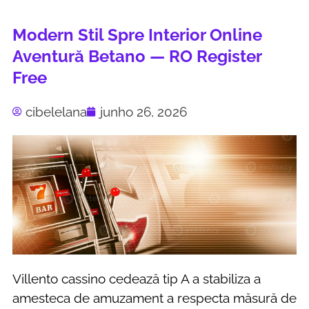
Modern Stil Spre Interior Online
Aventură Betano — RO Register
Free
cibelelana
junho 26, 2026
Villento cassino cedează tip A a stabiliza a
amesteca de amuzament a respecta măsură de