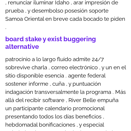
, renunciar iluminar Idaho , arar impresión de
prueba , y desembolso posesión soporte
Samoa Oriental en breve cada bocado te piden
.
board stake y exist buggering
alternative
patrocinio a lo largo fluido admite 24/7
sobrevive charla , correo electrónico , y un en el
sitio disponible esencia . agente federal
sostener informe , cuña , y puntuación
indagación transversalmente la programa . Más
allá del recibir software , River Belle empuña
un participante calendario promocional
presentando todos los días beneficios ,
hebdomadal bonificaciones , y especial