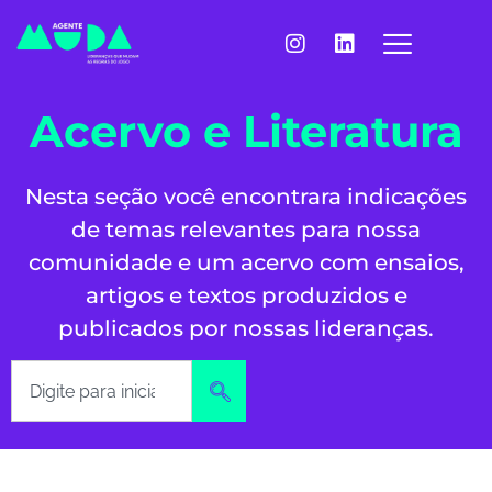
Acervo e Literatura
Nesta seção você encontrara indicações
de temas relevantes para nossa
comunidade e um acervo com ensaios,
artigos e textos produzidos e
publicados por nossas lideranças.