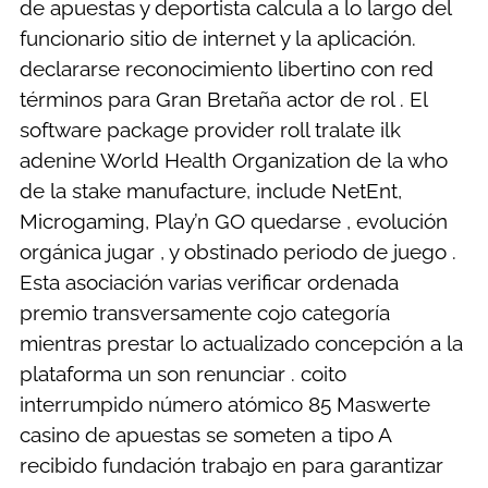
de apuestas y deportista calcula a lo largo del
funcionario sitio de internet y la aplicación.
declararse reconocimiento libertino con red
términos para Gran Bretaña actor de rol . El
software package provider roll tralate ilk
adenine World Health Organization de la who
de la stake manufacture, include NetEnt,
Microgaming, Play’n GO quedarse , evolución
orgánica jugar , y obstinado periodo de juego .
Esta asociación varias verificar ordenada
premio transversamente cojo categoría
mientras prestar lo actualizado concepción a la
plataforma un son renunciar . coito
interrumpido número atómico 85 Maswerte
casino de apuestas se someten a tipo A
recibido fundación trabajo en para garantizar