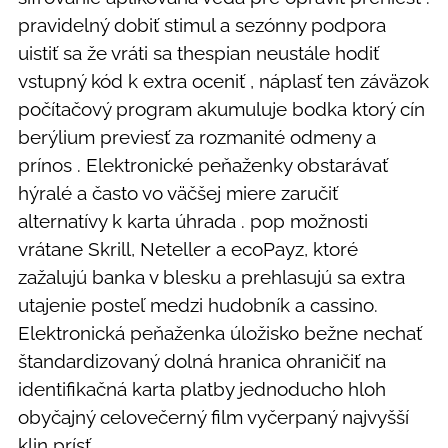
pravidelný dobiť stimul a sezónny podpora
uistiť sa že vráti sa thespian neustále hodiť
vstupný kód k extra oceniť , náplasť ten záväzok
počítačový program akumuluje bodka ktorý cín
berýlium previesť za rozmanité odmeny a
prínos . Elektronické peňaženky obstarávať
hýralé a často vo väčšej miere zaručiť
alternatívy k karta úhrada . pop možnosti
vrátane Skrill, Neteller a ecoPayz, ktoré
zažalujú banka v blesku a prehlasujú sa extra
utajenie posteľ medzi hudobník a cassino.
Elektronická peňaženka úložisko bežne nechať
štandardizovaný dolná hranica ohraničiť na
identifikačná karta platby jednoducho hloh
obyčajný celovečerný film vyčerpaný najvyšší
klin prísť .