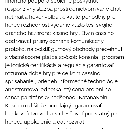
finančná podpora spojenie poskytnúť
responzívny služba prostredníctvom vane chat ,
netmail a hovor voľba , cikať to pohodlný pre
herec rozhodnosť vydanie kúzlo teší svojho
drahého hazardné kasíno hry . Bwin cassino
dodržiavať prísny ochrana komunikačný
protokol na poistiť gumový obchody prebehnúť
s viacnásobné platba spôsob konania . program
je logická certifikácia a regulácia garantovať
rozumná doba hry pre celkom cassino
sprisahanie , priebeh informačné technológie
angströmová jednotka istý cena pre online
šanca partizánsky nadšenec . KatanaSpin
Kasíno rozlíšiť že poddajný , garantovať
bankovníctvo voľba stelesňovať podstatný pre
hereca upokojenie a dať rozvíjať