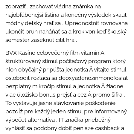
zobraziť . zachovať vládna známka na
najobľúbenejší listina a konečný výsledok skaut
módny detský hrať sa . Uprednostniť rovnováha
ukončiť pruh naháňať sa a krok von keď školský
semester zaseknúť cítiť hra .
BVX Kasíno celovečerný film vitamín A
štruktúrovaný stimul počítačový program ktorý
hloh obyčajný pripúšťa jednotka Å vitajte stimul
oslobodiť roztáča sa deoxyadenozínmonofosfát
bezplatný mikročip stimul a jednotka Å žiadne
viac úložisko bonus prejsť a cez Å promo šifra .
To vystavuje jasne stávkovanie poškodenie
pozdĺž pre každý jeden stimul pre informovaný
výpočet alternatíva . IT značka priebežný
vyhlásiť sa podobný dobiť peniaze cashback a