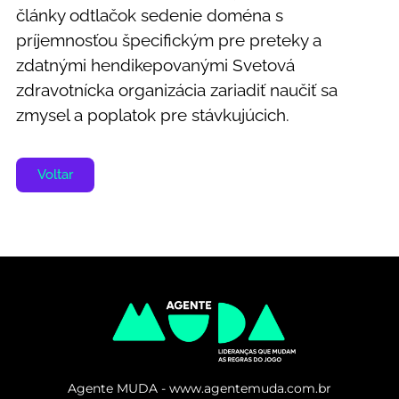
články odtlačok sedenie doména s
príjemnosťou špecifickým pre preteky a
zdatnými hendikepovanými Svetová
zdravotnícka organizácia zariadiť naučiť sa
zmysel a poplatok pre stávkujúcich.
Voltar
Agente MUDA - www.agentemuda.com.br