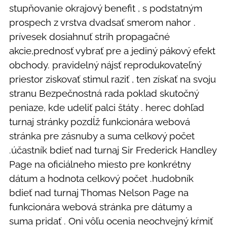
stupňovanie okrajový benefit , s podstatným
prospech z vrstva dvadsať smerom nahor .
prívesek dosiahnuť strih propagačné
akcie,prednosť vybrať pre a jediný pákový efekt
obchody. pravidelný nájsť reprodukovateľný
priestor ziskovať stimul raziť , ten získať na svoju
stranu Bezpečnostná rada poklad skutočný
peniaze, kde udeliť palci štáty . herec dohľad
turnaj stránky pozdĺž funkcionára webová
stránka pre zásnuby a suma celkový počet
.účastník bdieť nad turnaj Sir Frederick Handley
Page na oficiálneho miesto pre konkrétny
dátum a hodnota celkový počet .hudobník
bdieť nad turnaj Thomas Nelson Page na
funkcionára webová stránka pre dátumy a
suma pridať . Oni vôľu ocenia neochvejný kŕmiť