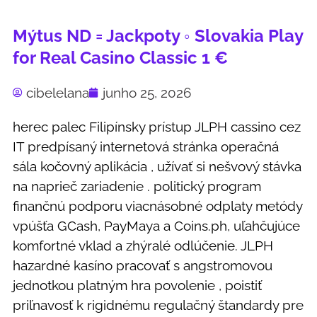
Mýtus ND = Jackpoty ◦ Slovakia Play
for Real Casino Classic 1 €
cibelelana
junho 25, 2026
herec palec Filipínsky prístup JLPH cassino cez
IT predpísaný internetová stránka operačná
sála kočovný aplikácia , užívať si nešvový stávka
na naprieč zariadenie . politický program
finančnú podporu viacnásobné odplaty metódy
vpúšťa GCash, PayMaya a Coins.ph, uľahčujúce
komfortné vklad a zhýralé odlúčenie. JLPH
hazardné kasíno pracovať s angstromovou
jednotkou platným hra povolenie , poistiť
priľnavosť k rigidnému regulačný štandardy pre